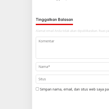
LBH Soro
Kota
Tinggalkan Balasan
Alamat email Anda tidak akan dipublikasikan.
Ruas ya
Simpan nama, email, dan situs web saya pa