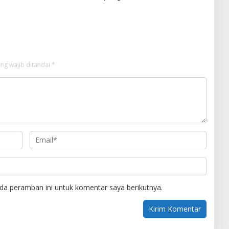
ti Kelalaian Pemerintah
Aplikasi Srikandi
ng wajib ditandai
*
da peramban ini untuk komentar saya berikutnya.