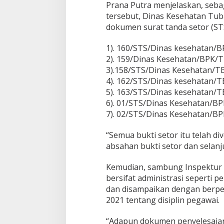
Prana Putra menjelaskan, seba
s
tersebut, Dinas Kesehatan Tub
K
e
dokumen surat tanda setor (STS
s
e
1). 160/STS/Dinas kesehatan/
h
2). 159/Dinas Kesehatan/BPK/
a
3).158/STS/Dinas Kesehatan/TB
t
a
4). 162/STS/Dinas kesehatan/T
n
5). 163/STS/Dinas kesehatan/T
6). 01/STS/Dinas Kesehatan/B
7). 02/STS/Dinas Kesehatan/B
“Semua bukti setor itu telah di
absahan bukti setor dan selanju
Kemudian, sambung Inspektur 
bersifat administrasi seperti p
dan disampaikan dengan berp
2021 tentang disiplin pegawai.
“Adapun dokumen penyelesaian 