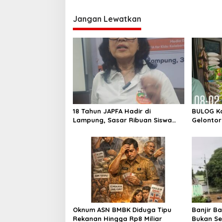
v
i
Jangan Lewatkan
g
a
s
i
p
o
18 Tahun JAPFA Hadir di
BULOG K
s
Lampung, Sasar Ribuan Siswa
Gelontor
demi Cetak Generasi Sehat
Oknum ASN BMBK Diduga Tipu
Banjir B
Rekanan Hingga Rp8 Miliar
Bukan Se