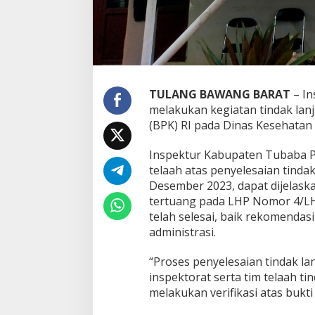
t
R
e
k
o
m
e
TULANG BAWANG BARAT
– In
n
melakukan kegiatan tindak lan
d
a
(BPK) RI pada Dinas Kesehatan
s
i
Inspektur Kabupaten Tubaba Pr
B
telaah atas penyelesaian tinda
P
Desember 2023, dapat dijelas
K
R
tertuang pada LHP Nomor 4/LHP
I
telah selesai, baik rekomendas
P
administrasi.
a
d
“Proses penyelesaian tindak la
a
D
inspektorat serta tim telaah t
i
melakukan verifikasi atas bukt
n
a