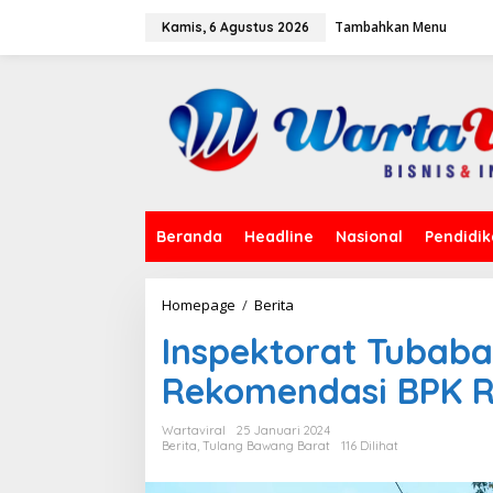
L
Tambahkan Menu
e
Kamis, 6 Agustus 2026
w
a
t
i
k
e
k
o
n
t
Beranda
Headline
Nasional
Pendidi
e
n
Homepage
/
Berita
I
n
Inspektorat Tubaba
s
p
Rekomendasi BPK R
e
k
t
Wartaviral
25 Januari 2024
o
Berita
,
Tulang Bawang Barat
116 Dilihat
r
a