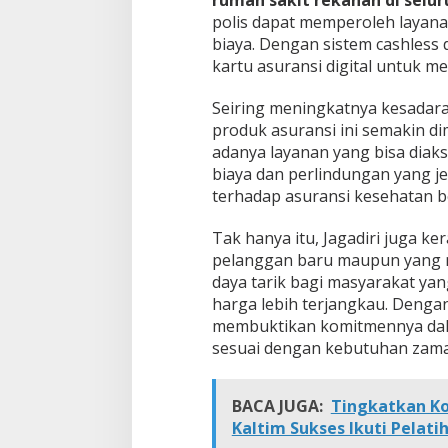
m
polis dapat memperoleh layanan
G
biaya. Dengan sistem cashless 
e
kartu asuransi digital untuk 
n
g
g
Seiring meningkatnya kesadara
a
produk asuransi ini semakin d
m
adanya layanan yang bisa diaks
a
biaya dan perlindungan yang j
n
terhadap asuransi kesehatan be
Tak hanya itu, Jagadiri juga 
pelanggan baru maupun yang 
daya tarik bagi masyarakat ya
harga lebih terjangkau. Dengan
membuktikan komitmennya dal
sesuai dengan kebutuhan zama
BACA JUGA:
Tingkatkan K
Kaltim Sukses Ikuti Pelat