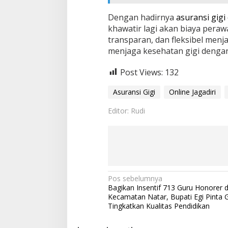
Dengan hadirnya
asuransi gigi
khawatir lagi akan biaya peraw
transparan, dan fleksibel menja
menjaga kesehatan gigi dengan
Post Views:
132
Asuransi Gigi
Online Jagadiri
Editor: Rudi
N
Pos sebelumnya
Bagikan Insentif 713 Guru Honorer d
a
Kecamatan Natar, Bupati Egi Pinta 
v
Tingkatkan Kualitas Pendidikan
i