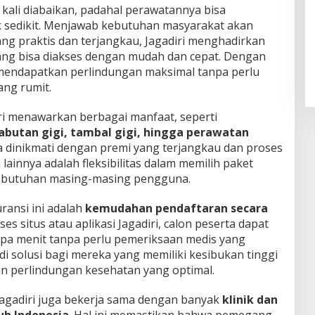
g kali diabaikan, padahal perawatannya bisa
k sedikit. Menjawab kebutuhan masyarakat akan
ng praktis dan terjangkau, Jagadiri menghadirkan
ng bisa diakses dengan mudah dan cepat. Dengan
 mendapatkan perlindungan maksimal tanpa perlu
ang rumit.
diri menawarkan berbagai manfaat, seperti
abutan gigi, tambal gigi, hingga perawatan
sa dinikmati dengan premi yang terjangkau dan proses
lainnya adalah fleksibilitas dalam memilih paket
kebutuhan masing-masing pengguna.
ransi ini adalah
kemudahan pendaftaran secara
s situs atau aplikasi Jagadiri, calon peserta dapat
pa menit tanpa perlu pemeriksaan medis yang
adi solusi bagi mereka yang memiliki kesibukan tinggi
n perlindungan kesehatan yang optimal.
e Jagadiri juga bekerja sama dengan banyak
klinik dan
uh Indonesia
. Hal ini memastikan bahwa pemegang