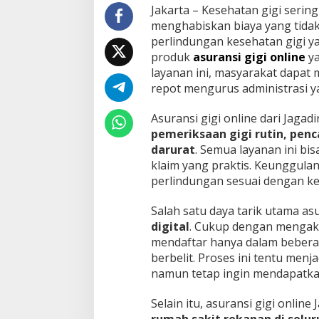
,
Jakarta – Kesehatan gigi serin
P
menghabiskan biaya yang tida
e
perlindungan kesehatan gigi ya
r
produk
asuransi gigi online
ya
l
layanan ini, masyarakat dapat
i
n
repot mengurus administrasi y
d
u
Asuransi gigi online dari Jaga
n
pemeriksaan gigi rutin, penc
g
darurat
. Semua layanan ini bi
a
n
klaim yang praktis. Keunggulan 
M
perlindungan sesuai dengan 
a
k
Salah satu daya tarik utama asu
s
digital
. Cukup dengan mengakse
i
m
mendaftar hanya dalam bebera
a
berbelit. Proses ini tentu menj
l
namun tetap ingin mendapatka
d
a
Selain itu, asuransi gigi onlin
l
a
rumah sakit rekanan di selur