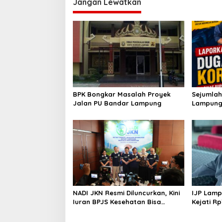
Jangan Lewatkan
g
a
s
i
p
o
s
BPK Bongkar Masalah Proyek
Sejumlah
Jalan PU Bandar Lampung
Lampung 
dan 2026
Ke KEJAT
NADI JKN Resmi Diluncurkan, Kini
IJP Lamp
Iuran BPJS Kesehatan Bisa
Kejati Rp
Ditabung