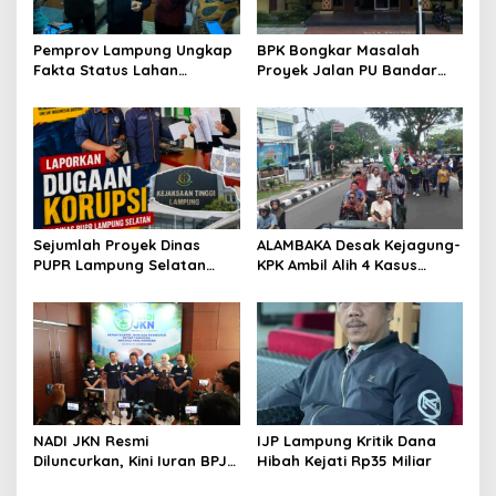
o
s
Pemprov Lampung Ungkap
BPK Bongkar Masalah
Fakta Status Lahan
Proyek Jalan PU Bandar
Kawasan Ryacudu
Lampung
Sejumlah Proyek Dinas
ALAMBAKA Desak Kejagung-
PUPR Lampung Selatan
KPK Ambil Alih 4 Kasus
Tahun 2024 dan 2026
Korupsi Lampung
Dilaporkan DPP KAMPUD Ke
KEJATI Lampung
NADI JKN Resmi
IJP Lampung Kritik Dana
Diluncurkan, Kini Iuran BPJS
Hibah Kejati Rp35 Miliar
Kesehatan Bisa Ditabung