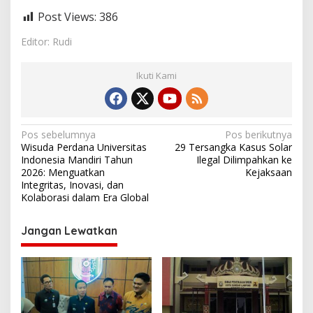
Post Views:
386
Editor: Rudi
Ikuti Kami
N
Pos sebelumnya
Pos berikutnya
Wisuda Perdana Universitas
29 Tersangka Kasus Solar
a
Indonesia Mandiri Tahun
Ilegal Dilimpahkan ke
v
2026: Menguatkan
Kejaksaan
Integritas, Inovasi, dan
i
Kolaborasi dalam Era Global
g
Jangan Lewatkan
a
s
i
p