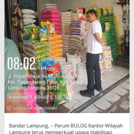
G
e
l
o
n
t
o
r
k
a
n
B
e
r
a
s
S
P
H
P
Bandar Lampung, – Perum BULOG Kantor Wilayah
Lampung terus memperkuat upaya stabilisasi