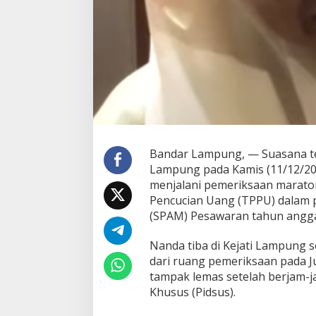
a
s
U
s
a
i
'
D
i
g
a
r
Bandar Lampung, — Suasana t
a
Lampung pada Kamis (11/12/202
p
menjalani pemeriksaan maraton
'
1
Pencucian Uang (TPPU) dalam 
5
(SPAM) Pesawaran tahun angga
J
a
Nanda tiba di Kejati Lampung s
m
dari ruang pemeriksaan pada Ju
P
e
tampak lemas setelah berjam-j
r
Khusus (Pidsus).
t
a