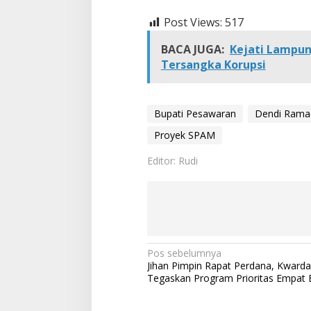
Post Views:
517
BACA JUGA:
Kejati Lampun
Tersangka Korupsi
Bupati Pesawaran
Dendi Rama
Proyek SPAM
Editor: Rudi
N
Pos sebelumnya
Jihan Pimpin Rapat Perdana, Kwar
a
Tegaskan Program Prioritas Empat 
v