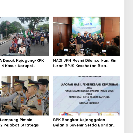
A Desak Kejagung-KPK
NADI JKN Resmi Diluncurkan, Kini
h 4 Kasus Korupsi
Iuran BPJS Kesehatan Bisa
g
Ditabung
 Lampung Pimpin
BPK Bongkar Kejanggalan
12 Pejabat Strategis
Belanja Suvenir Setda Bandar
Lampung