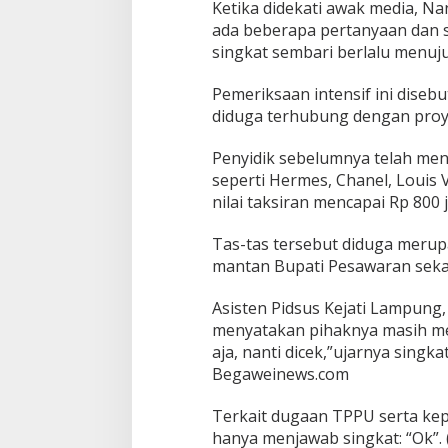
Ketika didekati awak media, Nan
n
ada beberapa pertanyaan dan su
y
a
singkat sembari berlalu menuj
a
n
Pemeriksaan intensif ini diseb
diduga terhubung dengan proyek
Penyidik sebelumnya telah men
seperti Hermes, Chanel, Louis V
nilai taksiran mencapai Rp 800 j
Tas-tas tersebut diduga merupa
mantan Bupati Pesawaran seka
Asisten Pidsus Kejati Lampung, 
menyatakan pihaknya masih mem
aja, nanti dicek,”ujarnya singk
Begaweinews.com
Terkait dugaan TPPU serta kep
hanya menjawab singkat: “Ok”. 