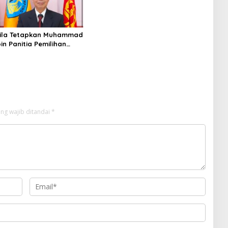
nila Tetapkan Muhammad
in Panitia Pemilihan
027–2031
ng wajib ditandai
*