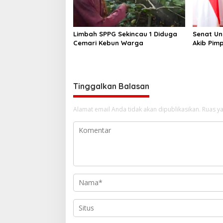
Limbah SPPG Sekincau 1 Diduga
Senat U
Cemari Kebun Warga
Akib Pimp
Rektor 2
Tinggalkan Balasan
Alamat email Anda tidak akan dipublikasikan.
Ruas ya