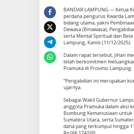
n
g
BANDAR LAMPUNG — Ketua Kwar
T
perdana pengurus Kwarda Lam
e
bidang utama, yakni Pembina
g
Dewasa (Binawasa), Pengabdia
a
serta Mental Spiritual dan Bel
s
k
Lampung, Kamis (11/12/2025).
a
n
Dalam rapat tersebut, Jihan m
P
telah berkomitmen meluangka
r
Pramuka di Provinsi Lampung.
o
g
r
“Pengabdian ini merupakan kon
a
ujarnya.
m
P
Sebagai Wakil Gubernur Lampun
r
i
anggota Pramuka dalam aksi k
o
Bumbung Kemanusiaan untuk ma
r
Sumatera Utara, serta Sumater
i
dana yang terkumpul hingga 1
t
Rp166.174.500.
a