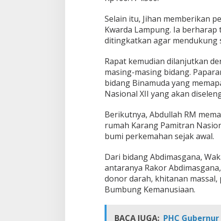
s
E
Selain itu, Jihan memberikan 
m
Kwarda Lampung. Ia berharap t
p
ditingkatkan agar mendukung 
a
t
B
Rapat kemudian dilanjutkan de
i
masing-masing bidang. Papara
d
bidang Binamuda yang memapar
a
Nasional XII yang akan diselen
n
g
Berikutnya, Abdullah RM mema
rumah Karang Pamitran Nasiona
bumi perkemahan sejak awal.
Dari bidang Abdimasgana, Waka
antaranya Rakor Abdimasgana, 
donor darah, khitanan massal, p
Bumbung Kemanusiaan.
BACA JUGA:
PHC Gubernur 