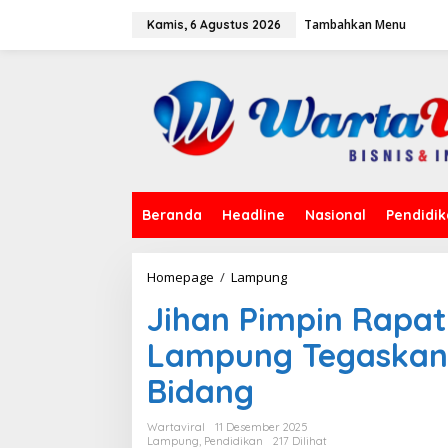
L
Tambahkan Menu
e
Kamis, 6 Agustus 2026
w
a
t
i
k
e
k
o
n
t
Beranda
Headline
Nasional
Pendidi
e
n
Homepage
/
Lampung
J
i
Jihan Pimpin Rapa
h
a
Lampung Tegaskan 
n
P
Bidang
i
m
p
Wartaviral
11 Desember 2025
i
Lampung
,
Pendidikan
217 Dilihat