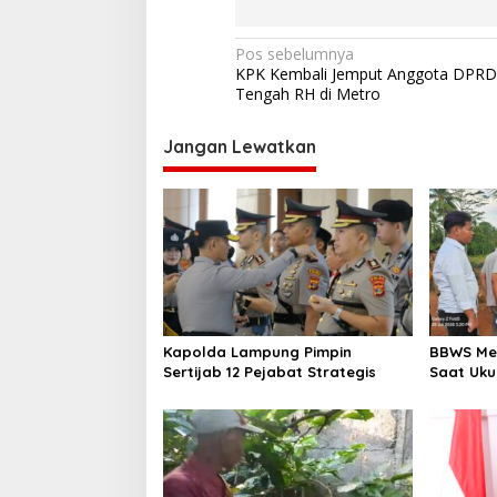
N
Pos sebelumnya
KPK Kembali Jemput Anggota DPR
a
Tengah RH di Metro
v
i
Jangan Lewatkan
g
a
s
i
p
o
Kapolda Lampung Pimpin
BBWS Me
s
Sertijab 12 Pejabat Strategis
Saat Uku
DPRD Me