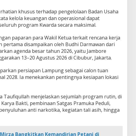
perhatian khusus terhadap pengelolaan Badan Usaha
ata kelola keuangan dan operasional dapat
seluruh program Kwarda secara maksimal.
ngan paparan para Wakil Ketua terkait rencana kerja
n pertama disampaikan oleh Budhi Darmawan dari
kan agenda besar tahun 2026, yaitu Jambore
ggarakan 13–20 Agustus 2026 di Cibubur, Jakarta.
parkan persiapan Lampung sebagai calon tuan
l 2028. Ia menekankan pentingnya kesiapan lokasi
 Taufiqullah menjelaskan sejumlah program rutin, di
Karya Bakti, pembinaan Satgas Pramuka Peduli,
enyuluhan anti narkotika, kegiatan tali asih, hingga
Mirza Bangkitkan Kemandirian Petani di