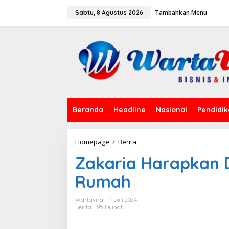
L
Tambahkan Menu
e
Sabtu, 8 Agustus 2026
w
a
t
i
k
e
k
o
n
t
Beranda
Headline
Nasional
Pendidi
e
n
Homepage
/
Berita
Z
a
Zakaria Harapkan 
k
a
Rumah
r
i
a
Wartaviral
1 Juli 2024
H
Berita
95 Dilihat
a
r