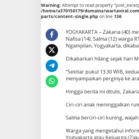
a
Warning
: Attempt to read property "post_excerpt
p
/home/u370150179/domains/wartaviral.co
k
parts/content-single.php
on line
136
a
n
D
YOGYAKARTA – Zakaria (40) me
u
Nafisa (14), Salma (12) warga
a
Ngampilan, Yogyakarta, dikaba
P
u
Dikabarkan hilang sejak hari M
t
r
i
“Sekitar pukul 13.30 WIB, kedu
n
menyampaikan perginya ke arah
y
a
Hingga berita ini ditulis, Zak
K
e
m
Ciri-ciri anak meninggalkan rum
b
a
Salma berciri-ciri kuning, wajah
l
i
Warga yang mengetahui inform
K
Yogyakarta atau Keluarga (Zak
e