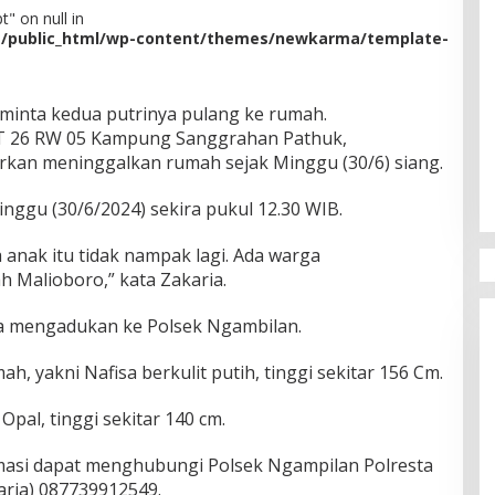
" on null in
m/public_html/wp-content/themes/newkarma/template-
minta kedua putrinya pulang ke rumah.
 RT 26 RW 05 Kampung Sanggrahan Pathuk,
rkan meninggalkan rumah sejak Minggu (30/6) siang.
inggu (30/6/2024) sekira pukul 12.30 WIB.
a anak itu tidak nampak lagi. Ada warga
 Malioboro,” kata Zakaria.
aria mengadukan ke Polsek Ngambilan.
ah, yakni Nafisa berkulit putih, tinggi sekitar 156 Cm.
 Opal, tinggi sekitar 140 cm.
asi dapat menghubungi Polsek Ngampilan Polresta
aria) 087739912549.