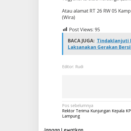
R
u
Atau alamat RT 26 RW 05 Kamp
m
(Wira)
a
h
Post Views:
95
BACA JUGA:
Tindaklanjuti
Laksanakan Gerakan Bersih
Editor: Rudi
N
Pos sebelumnya
Rektor Terima Kunjungan Kepala K
a
Lampung
v
Jangan Lewatkan