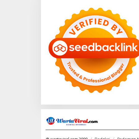
@ wartaviral.com 2000
Redaksi
Pedoman M