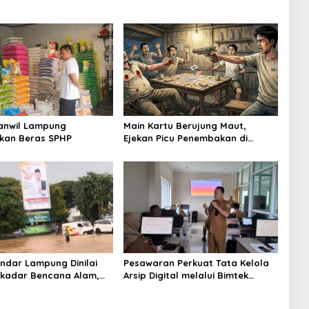
anwil Lampung
Main Kartu Berujung Maut,
kan Beras SPHP
Ejekan Picu Penembakan di
Lampung Timur
andar Lampung Dinilai
Pesawaran Perkuat Tata Kelola
kadar Bencana Alam,
Arsip Digital melalui Bimtek
ti Kelalaian Pemerintah
Aplikasi Srikandi