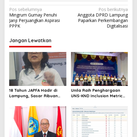
N
Pos sebelumnya
Pos berikutnya
Mingrum Gumay Penuhi
Anggota DPRD Lampung
a
Janji Perjuangkan Aspirasi
Paparkan Perkembangan
v
PPPK
Digitalisasi
i
Jangan Lewatkan
g
a
s
i
p
o
18 Tahun JAPFA Hadir di
Unila Raih Penghargaan
s
Lampung, Sasar Ribuan
UNS-KND Inclusion Metric
Siswa demi Cetak Generasi
2026
Sehat