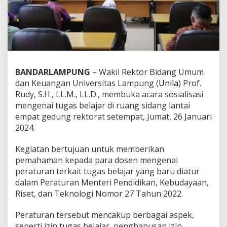
i
a
l
i
s
a
s
i
BANDARLAMPUNG
– Wakil Rektor Bidang Umum
k
dan Keuangan Universitas Lampung (
Unila
) Prof.
a
Rudy, S.H., LL.M., LL.D., membuka acara sosialisasi
n
mengenai tugas belajar di ruang sidang lantai
P
e
empat gedung rektorat setempat, Jumat, 26 Januari
r
2024.
a
t
Kegiatan bertujuan untuk memberikan
u
pemahaman kepada para dosen mengenai
r
a
peraturan terkait tugas belajar yang baru diatur
n
dalam Peraturan Menteri Pendidikan, Kebudayaan,
T
Riset, dan Teknologi Nomor 27 Tahun 2022.
u
g
Peraturan tersebut mencakup berbagai aspek,
a
s
seperti izin tugas belajar, penghapusan izin