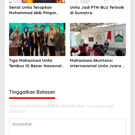
Senat Unila Tetapkan
Unila Jadi PTN-BLU Terbaik
Muhammad Akib Pimpin
di Sumatra
Panitia Pemilihan Rektor
2027–2031
Tiga Mahasiswa Unila
Mahasiswa Akuntansi
Tembus 10 Besar Nasional
Internasional Unila Juara 1
Perisai 2026
Nasional Newscasting
Tinggalkan Balasan
Alamat email Anda tidak akan dipublikasikan.
Ruas yang wajib
ditandai
*