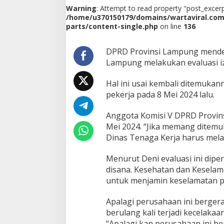
L
Warning
: Attempt to read property "post_excerpt
a
/home/u370150179/domains/wartaviral.co
m
parts/content-single.php
on line
136
p
u
n
DPRD Provinsi Lampung mendes
g
Lampung melakukan evaluasi izi
D
e
Hal ini usai kembali ditemuka
s
pekerja pada 8 Mei 2024 lalu.
a
k
D
Anggota Komisi V DPRD Provin
i
Mei 2024. “Jika memang ditemu
s
Dinas Tenaga Kerja harus mela
n
a
Menurut Deni evaluasi ini dipe
k
e
disana. Kesehatan dan Keselam
r
untuk menjamin keselamatan p
E
v
Apalagi perusahaan ini bergera
a
berulang kali terjadi kecelakaan
l
u
“Apalagi kan perusahaan ini be