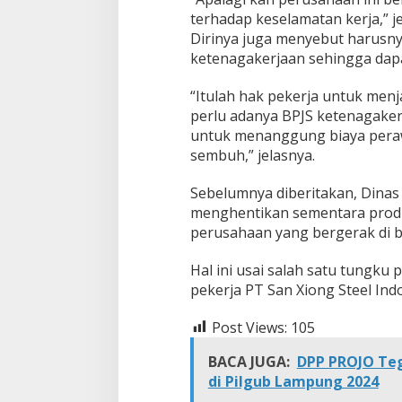
a
terhadap keselamatan kerja,” jel
s
Dirinya juga menyebut harusny
i
ketenagakerjaan sehingga dapa
i
z
i
“Itulah hak pekerja untuk men
n
perlu adanya BPJS ketenagaker
P
untuk menanggung biaya peraw
r
sembuh,” jelasnya.
o
d
u
Sebelumnya diberitakan, Dinas
k
menghentikan sementara produk
s
perusahaan yang bergerak di b
i
P
Hal ini usai salah satu tungku
T
.
pekerja PT San Xiong Steel Ind
S
a
Post Views:
105
n
X
BACA JUGA:
DPP PROJO Teg
i
di Pilgub Lampung 2024
o
n