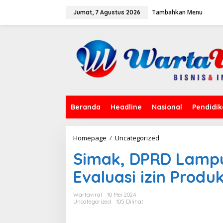
L
Tambahkan Menu
e
Jumat, 7 Agustus 2026
w
a
t
i
k
e
k
o
n
t
Beranda
Headline
Nasional
Pendidi
e
n
Homepage
/
Uncategorized
S
i
Simak, DPRD Lampu
m
a
Evaluasi izin Produk
k
,
D
Wartaviral
10 Mei 2024
P
Uncategorized
105 Dilihat
R
D