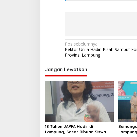
g
S
t
e
e
l
N
Pos sebelumnya
Rektor Unila Hadiri Pisah Sambut F
a
Provinsi Lampung
v
i
Jangan Lewatkan
g
a
s
i
p
o
18 Tahun JAPFA Hadir di
Semangat
s
Lampung, Sasar Ribuan Siswa
Lampung