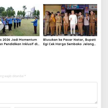
Berbahasa Lampung
Dalam Mendukung Pembangunan
Daerah
s 2026 Jadi Momentum
Blusukan ke Pasar Natar, Bupati
 Pendidikan Inklusif di
Egi Cek Harga Sembako Jelang
g
Lebaran, Pedagang: Masih Stabil
ng wajib ditandai
*