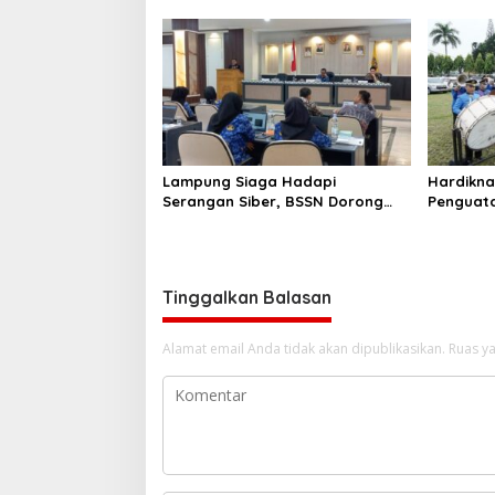
demi Cetak Generasi Sehat
Bangga 
Lampung Siaga Hadapi
Hardikna
Serangan Siber, BSSN Dorong
Penguatan
Pembentukan TTIS di
Lampun
Kabupaten/Kota
Tinggalkan Balasan
Alamat email Anda tidak akan dipublikasikan.
Ruas ya