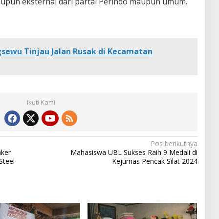
aupun eksternal dari partai Perindo maupun umum.
ngsewu Tinjau Jalan Rusak di Kecamatan
Ikuti Kami
Pos berikutnya
ker
Mahasiswa UBL Sukses Raih 9 Medali di
Steel
Kejurnas Pencak Silat 2024