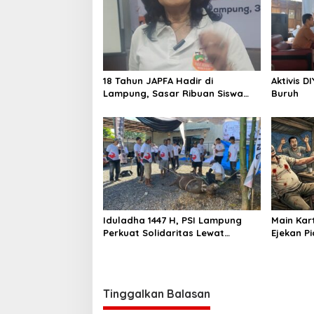
s
i
p
o
18 Tahun JAPFA Hadir di
Aktivis D
s
Lampung, Sasar Ribuan Siswa
Buruh
demi Cetak Generasi Sehat
Iduladha 1447 H, PSI Lampung
Main Kar
Perkuat Solidaritas Lewat
Ejekan P
Kurban
Lampung
Tinggalkan Balasan