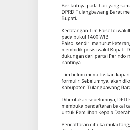
i
Berikutnya pada hari yang sama
d
DPRD Tulangbawang Barat meng
a
Bupati.
n
P
a
Kedatangan Tim Paisol di waki
i
pada pukul 14.00 WIB.
s
Paisol sendiri menurut keter
o
membidik posisi wakil Bupati.
l
dukungan dari partai Perindo 
a
m
nantinya.
b
i
Tim belum memutuskan kapan 
l
formulir. Sebelumnya, akan d
F
Kabupaten Tulangbawang Bara
o
r
m
Diberitakan sebelumnya, DPD 
u
membuka pendaftaran bakal cal
l
untuk Pemilihan Kepala Daerah 
i
r
d
Pendaftaran dibuka mulai tang
i