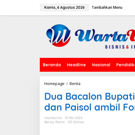
L
Tambahkan Menu
e
Kamis, 6 Agustus 2026
w
a
t
i
k
e
k
o
n
t
Beranda
Headline
Nasional
Pendidi
e
n
Homepage
/
Berita
D
u
Dua Bacalon Bupati
a
B
dan Paisol ambil Fo
a
c
a
Wartaviral
10 Mei 2024
l
Berita
,
Politik
107 Dilihat
o
n