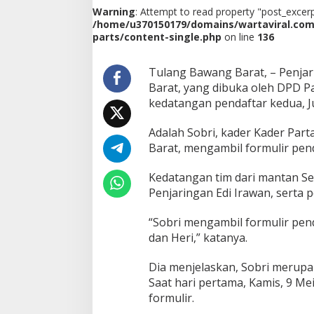
B
Warning
: Attempt to read property "post_excerpt
u
/home/u370150179/domains/wartaviral.co
p
parts/content-single.php
on line
136
a
t
i
Tulang Bawang Barat, – Penjar
d
Barat, yang dibuka oleh DPD P
a
kedatangan pendaftar kedua, Ju
n
W
Adalah Sobri, kader Kader Pa
a
k
Barat, mengambil formulir pen
i
l
Kedatangan tim dari mantan Se
B
Penjaringan Edi Irawan, serta 
u
p
“Sobri mengambil formulir pen
a
t
dan Heri,” katanya.
i
,
Dia menjelaskan, Sobri merupa
S
Saat hari pertama, Kamis, 9 M
o
formulir.
b
r