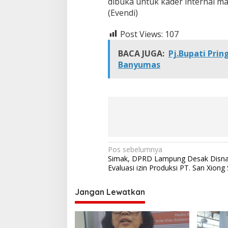
dibuka untuk kader internal m
P
(Evendi)
a
r
Post Views:
107
t
a
i
BACA JUGA:
Pj.Bupati Pri
P
Banyumas
e
r
i
n
d
o
N
Pos sebelumnya
Simak, DPRD Lampung Desak Disna
a
Evaluasi izin Produksi PT. San Xiong 
v
i
Jangan Lewatkan
g
a