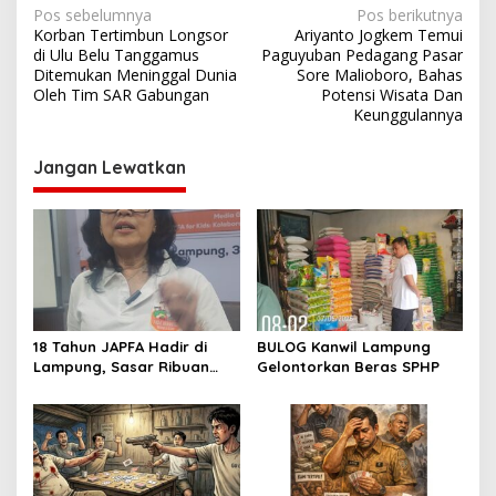
N
Pos sebelumnya
Pos berikutnya
Korban Tertimbun Longsor
Ariyanto Jogkem Temui
a
di Ulu Belu Tanggamus
Paguyuban Pedagang Pasar
v
Ditemukan Meninggal Dunia
Sore Malioboro, Bahas
Oleh Tim SAR Gabungan
Potensi Wisata Dan
i
Keunggulannya
g
Jangan Lewatkan
a
s
i
p
o
s
18 Tahun JAPFA Hadir di
BULOG Kanwil Lampung
Lampung, Sasar Ribuan
Gelontorkan Beras SPHP
Siswa demi Cetak Generasi
Sehat