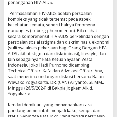
penanganan HIV-AIDS.
l
a
h
“Permasalahan HIV-AIDS adalah persoalan
N
kompleks yang tidak tersemat pada aspek
y
kesehatan semata, seperti halnya fenomena
a
gunung es (iceberg phenomenon). Bila dilihat
t
a
secara komprehensif HIV-AIDS berkelindan dengan
,
persoalan sosial (stigma dan diskriminasi), ekonomi
I
(sulitnya akses pekerjaan bagi Orang Dengan HIV-
n
AIDS akibat stigma dan diskriminasi), lifestyle, dan
i
lain sebagainya,” kata Ketua Yayasan Vesta
K
a
Indonesia, Joko Hadi Purnomo didampingi
t
Technical Officer, Kafa dan Advokasi Officer, Ana,
a
saat menerima undangan diskusi bersama Balon
A
Wawako Yogyakarta, DR. (CAN) Ariyanto, SE.MM.,
r
i
Minggu (26/5/2024) di Bakpia Jogkem Alkid,
y
Yogyakarta.
a
n
Kendati demikian, yang menyebabkan cara
t
pandang pemerintah menjadi kaku, sempit dan
o
J
statis. Sehingga kata Joko, yang terjadi persoalan