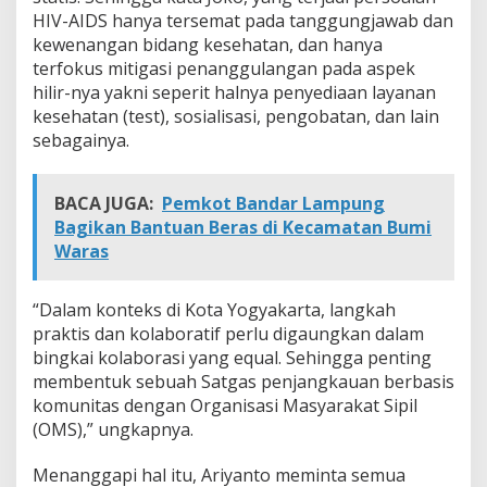
o
HIV-AIDS hanya tersemat pada tanggungjawab dan
g
kewenangan bidang kesehatan, dan hanya
k
terfokus mitigasi penanggulangan pada aspek
e
hilir-nya yakni seperit halnya penyediaan layanan
m
D
kesehatan (test), sosialisasi, pengobatan, dan lain
a
sebagainya.
n
A
k
BACA JUGA:
Pemkot Bandar Lampung
t
Bagikan Bantuan Beras di Kecamatan Bumi
i
v
Waras
i
s
O
“Dalam konteks di Kota Yogyakarta, langkah
D
praktis dan kolaboratif perlu digaungkan dalam
H
bingkai kolaborasi yang equal. Sehingga penting
A
membentuk sebuah Satgas penjangkauan berbasis
komunitas dengan Organisasi Masyarakat Sipil
(OMS),” ungkapnya.
Menanggapi hal itu, Ariyanto meminta semua