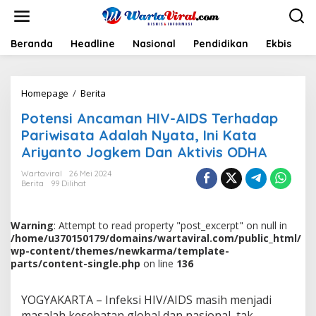
L
e
w
a
Beranda
Headline
Nasional
Pendidikan
Ekbis
H
t
i
k
Homepage
/
Berita
P
e
o
k
Potensi Ancaman HIV-AIDS Terhadap
t
o
e
n
Pariwisata Adalah Nyata, Ini Kata
n
t
Ariyanto Jogkem Dan Aktivis ODHA
s
e
i
n
Wartaviral
26 Mei 2024
A
Berita
99 Dilihat
n
c
a
Warning
: Attempt to read property "post_excerpt" on null in
m
/home/u370150179/domains/wartaviral.com/public_html/
a
wp-content/themes/newkarma/template-
n
parts/content-single.php
on line
136
H
I
V
YOGYAKARTA – Infeksi HIV/AIDS masih menjadi
-
masalah kesehatan global dan nasional, tak