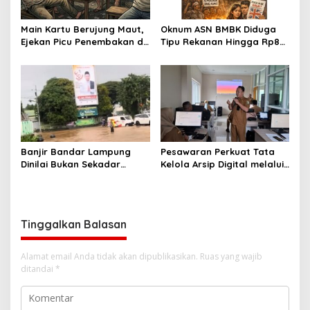
Main Kartu Berujung Maut,
Oknum ASN BMBK Diduga
Ejekan Picu Penembakan di
Tipu Rekanan Hingga Rp8
Lampung Timur
Miliar
Banjir Bandar Lampung
Pesawaran Perkuat Tata
Dinilai Bukan Sekadar
Kelola Arsip Digital melalui
Bencana Alam, LBH Soroti
Bimtek Aplikasi Srikandi
Kelalaian Pemerintah Kota
Tinggalkan Balasan
Alamat email Anda tidak akan dipublikasikan.
Ruas yang wajib
ditandai
*