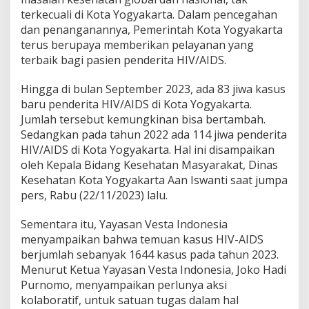
A
terkecuali di Kota Yogyakarta. Dalam pencegahan
I
dan penanganannya, Pemerintah Kota Yogyakarta
D
S
terus berupaya memberikan pelayanan yang
T
terbaik bagi pasien penderita HIV/AIDS.
e
r
Hingga di bulan September 2023, ada 83 jiwa kasus
h
baru penderita HIV/AIDS di Kota Yogyakarta.
a
d
Jumlah tersebut kemungkinan bisa bertambah.
a
Sedangkan pada tahun 2022 ada 114 jiwa penderita
p
HIV/AIDS di Kota Yogyakarta. Hal ini disampaikan
P
oleh Kepala Bidang Kesehatan Masyarakat, Dinas
a
Kesehatan Kota Yogyakarta Aan Iswanti saat jumpa
r
i
pers, Rabu (22/11/2023) lalu.
w
i
Sementara itu, Yayasan Vesta Indonesia
s
menyampaikan bahwa temuan kasus HIV-AIDS
a
berjumlah sebanyak 1644 kasus pada tahun 2023.
t
a
Menurut Ketua Yayasan Vesta Indonesia, Joko Hadi
A
Purnomo, menyampaikan perlunya aksi
d
kolaboratif, untuk satuan tugas dalam hal
a