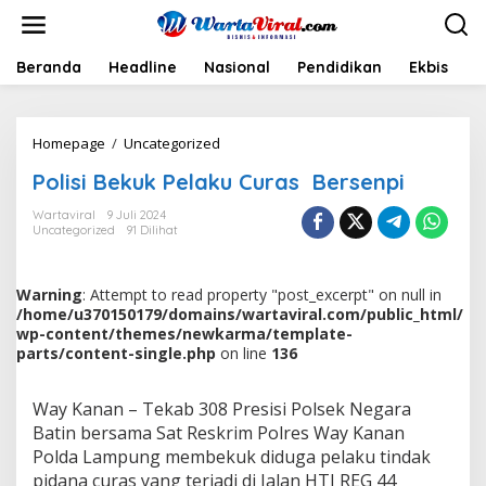
L
e
w
a
Beranda
Headline
Nasional
Pendidikan
Ekbis
H
t
i
k
Homepage
/
Uncategorized
P
e
o
k
Polisi Bekuk Pelaku Curas Bersenpi
l
o
i
n
Wartaviral
9 Juli 2024
s
t
Uncategorized
91 Dilihat
i
e
B
n
e
Warning
: Attempt to read property "post_excerpt" on null in
k
/home/u370150179/domains/wartaviral.com/public_html/
u
wp-content/themes/newkarma/template-
k
parts/content-single.php
on line
136
P
e
l
Way Kanan – Tekab 308 Presisi Polsek Negara
a
Batin bersama Sat Reskrim Polres Way Kanan
k
Polda Lampung membekuk diduga pelaku tindak
u
C
pidana curas yang terjadi di Jalan HTI REG 44