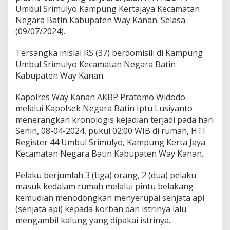
u
Umbul Srimulyo Kampung Kertajaya Kecamatan
r
Negara Batin Kabupaten Way Kanan. Selasa
a
(09/07/2024).
s
B
Tersangka inisial RS (37) berdomisili di Kampung
e
Umbul Srimulyo Kecamatan Negara Batin
r
Kabupaten Way Kanan.
s
e
Kapolres Way Kanan AKBP Pratomo Widodo
n
p
melalui Kapolsek Negara Batin Iptu Lusiyanto
i
menerangkan kronologis kejadian terjadi pada hari
Senin, 08-04-2024, pukul 02:00 WIB di rumah, HTI
Register 44 Umbul Srimulyo, Kampung Kerta Jaya
Kecamatan Negara Batin Kabupaten Way Kanan.
Pelaku berjumlah 3 (tiga) orang, 2 (dua) pelaku
masuk kedalam rumah melalui pintu belakang
kemudian menodongkan menyerupai senjata api
(senjata api) kepada korban dan istrinya lalu
mengambil kalung yang dipakai istrinya.