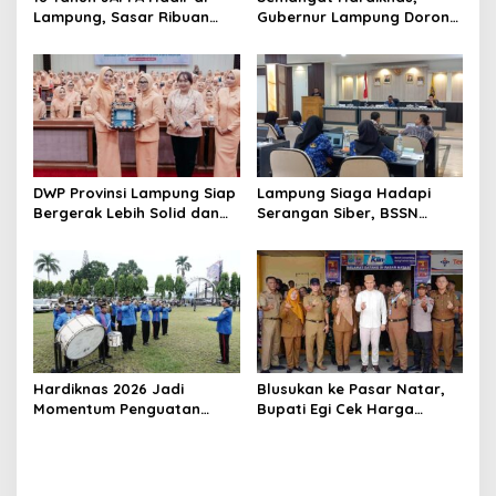
Lampung, Sasar Ribuan
Gubernur Lampung Dorong
Siswa demi Cetak Generasi
Generasi Muda Bangga
Sehat
Berbahasa Lampung
DWP Provinsi Lampung Siap
Lampung Siaga Hadapi
Bergerak Lebih Solid dan
Serangan Siber, BSSN
Aktif Dalam Mendukung
Dorong Pembentukan TTIS
Pembangunan Daerah
di Kabupaten/Kota
Hardiknas 2026 Jadi
Blusukan ke Pasar Natar,
Momentum Penguatan
Bupati Egi Cek Harga
Pendidikan Inklusif di
Sembako Jelang Lebaran,
Lampung
Pedagang: Masih Stabil