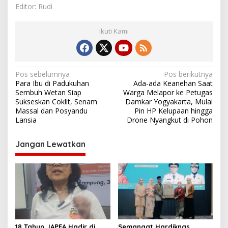
Editor: Rudi
Ikuti Kami
N
Pos sebelumnya
Pos berikutnya
Para Ibu di Padukuhan
Ada-ada Keanehan Saat
a
Sembuh Wetan Siap
Warga Melapor ke Petugas
v
Sukseskan Coklit, Senam
Damkar Yogyakarta, Mulai
Massal dan Posyandu
Pin HP Kelupaan hingga
i
Lansia
Drone Nyangkut di Pohon
g
Jangan Lewatkan
a
s
i
p
o
s
18 Tahun JAPFA Hadir di
Semangat Hardiknas,