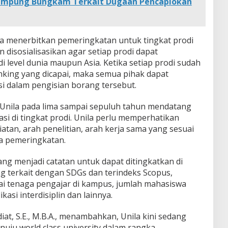
Lampung Bungkam Terkait Dugaan Pencaplokan
 menerbitkan pemeringkatan untuk tingkat prodi
an disosialisasikan agar setiap prodi dapat
i level dunia maupun Asia. Ketika setiap prodi sudah
king yang dicapai, maka semua pihak dapat
si dalam pengisian borang tersebut.
s Unila pada lima sampai sepuluh tahun mendatang
asi di tingkat prodi. Unila perlu memperhatikan
tan, arah penelitian, arah kerja sama yang sesuai
a pemeringkatan.
ang menjadi catatan untuk dapat ditingkatkan di
ng terkait dengan SDGs dan terindeks Scopus,
gai tenaga pengajar di kampus, jumlah mahasiswa
si interdisiplin dan lainnya.
iat, S.E., M.B.A., menambahkan, Unila kini sedang
uju world class university dalam rangka