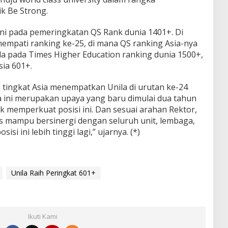
k Be Strong.
ini pada pemeringkatan QS Rank dunia 1401+. Di
enempati ranking ke-25, di mana QS ranking Asia-nya
la pada Times Higher Education ranking dunia 1500+,
ia 601+.
di tingkat Asia menempatkan Unila di urutan ke-24
na ini merupakan upaya yang baru dimulai dua tahun
uk memperkuat posisi ini. Dan sesuai arahan Rektor,
us mampu bersinergi dengan seluruh unit, lembaga,
i ini lebih tinggi lagi,” ujarnya. (*)
Unila Raih Peringkat 601+
Ikuti Kami