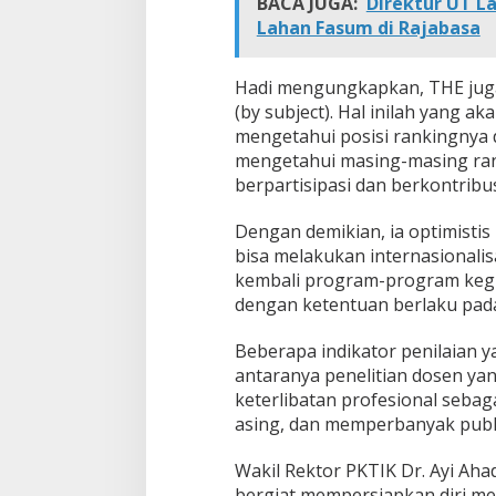
BACA JUGA:
Direktur UT 
Lahan Fasum di Rajabasa
Hadi mengungkapkan, THE juga
(by subject). Hal inilah yang ak
mengetahui posisi rankingnya d
mengetahui masing-masing ran
berpartisipasi dan berkontribu
Dengan demikian, ia optimisti
bisa melakukan internasionalis
kembali program-program kegia
dengan ketentuan berlaku pad
Beberapa indikator penilaian y
antaranya penelitian dosen ya
keterlibatan profesional seba
asing, dan memperbanyak publika
Wakil Rektor PKTIK Dr. Ayi Ahad
bergiat mempersiapkan diri men