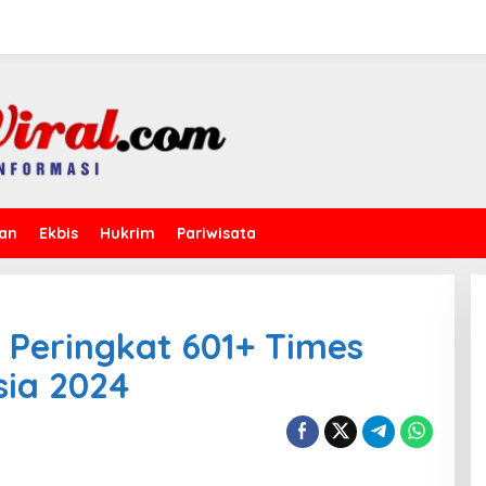
kan
Ekbis
Hukrim
Pariwisata
h Peringkat 601+ Times
sia 2024