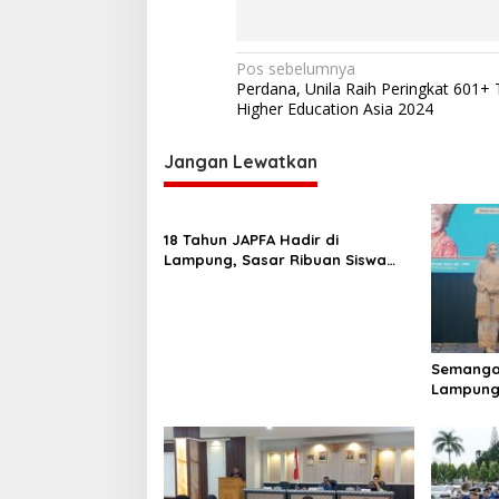
N
Pos sebelumnya
Perdana, Unila Raih Peringkat 601+
a
Higher Education Asia 2024
v
i
Jangan Lewatkan
g
a
18 Tahun JAPFA Hadir di
s
Lampung, Sasar Ribuan Siswa
demi Cetak Generasi Sehat
i
p
o
Semangat
s
Lampung
Bangga 