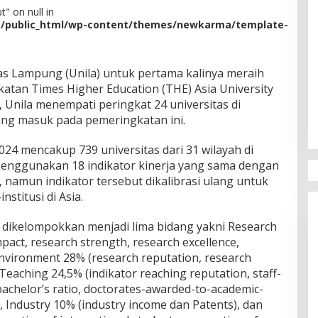
" on null in
m/public_html/wp-content/themes/newkarma/template-
 Lampung (Unila) untuk pertama kalinya meraih
atan Times Higher Education (THE) Asia University
, Unila menempati peringkat 24 universitas di
yang masuk pada pemeringkatan ini.
024 mencakup 739 universitas dari 31 wilayah di
 menggunakan 18 indikator kinerja yang sama dengan
 namun indikator tersebut dikalibrasi ulang untuk
nstitusi di Asia.
a dikelompokkan menjadi lima bidang yakni Research
mpact, research strength, research excellence,
Environment 28% (research reputation, research
 Teaching 24,5% (indikator reaching reputation, staff-
bachelor’s ratio, doctorates-awarded-to-academic-
e), Industry 10% (industry income dan Patents), dan