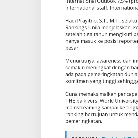
International Outlook 7,5% (pro
H
international staff, Internationa
i
g
Hadi Prayitno, S.T., M.T., sela
h
e
Rankings Unila menjelaskan, k
r
setelah tiga tahun mengikuti p
E
hanya masuk ke posisi reporte
d
besar.
u
c
a
Menurutnya, awareness dan int
t
semakin meningkat dengan bai
i
ada pada pemeringkatan dunia s
o
komitmen yang tinggi sehingga
n
A
s
Guna memaksimalkan pencapaia
i
THE baik versi World Universit
a
mainstreaming sampai ke tingka
2
ranking bertujuan untuk menda
0
2
pemeringkatan.
4