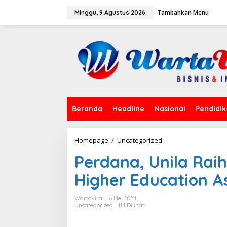
L
Tambahkan Menu
e
Minggu, 9 Agustus 2026
w
a
t
i
k
e
k
o
n
t
Beranda
Headline
Nasional
Pendidi
e
n
Homepage
/
Uncategorized
P
e
Perdana, Unila Rai
r
d
Higher Education A
a
n
a
Wartaviral
6 Mei 2024
,
Uncategorized
114 Dilihat
U
n