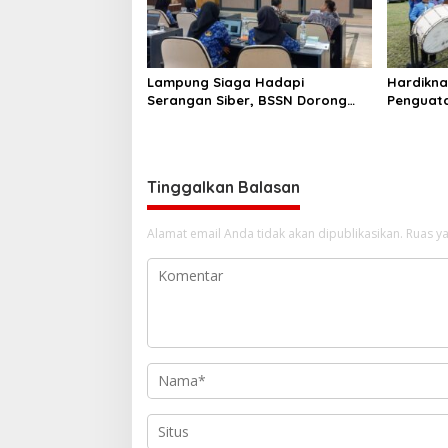
Lampung Siaga Hadapi
Hardikna
Serangan Siber, BSSN Dorong
Penguatan
Pembentukan TTIS di
Lampun
Kabupaten/Kota
Tinggalkan Balasan
Alamat email Anda tidak akan dipublikasikan.
Ruas ya