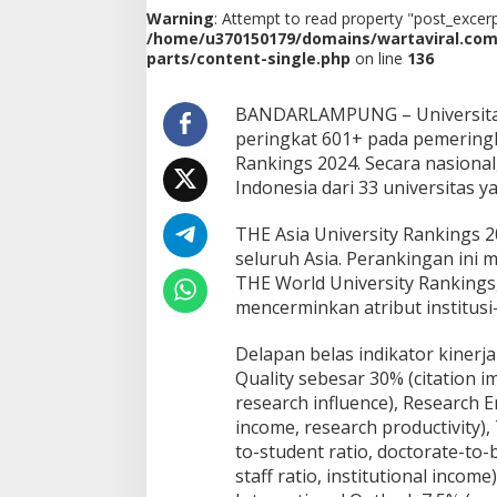
i
Warning
: Attempt to read property "post_excerpt
l
/home/u370150179/domains/wartaviral.co
a
parts/content-single.php
on line
136
R
a
i
BANDARLAMPUNG – Universitas
h
peringkat 601+ pada pemeringk
P
Rankings 2024. Secara nasional
e
Indonesia dari 33 universitas 
r
i
n
THE Asia University Rankings 2
g
seluruh Asia. Perankingan ini
k
THE World University Rankings,
a
mencerminkan atribut institusi-i
t
6
0
Delapan belas indikator kinerj
1
Quality sebesar 30% (citation i
+
research influence), Research 
T
income, research productivity),
i
to-student ratio, doctorate-to-
m
e
staff ratio, institutional incom
s