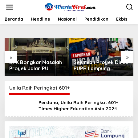
L
e
w
a
Beranda
Headline
Nasional
Pendidikan
Ekbis
H
t
i
k
e
k
o
«
»
n
BPK Bongkar Masalah
Sejumlah Proyek Dinas
t
Proyek Jalan PU
PUPR Lampung
e
Bandar Lampung
Selatan Tahun 2024
n
dan 2026 Dilaporkan
DPP KAMPUD Ke
Unila Raih Peringkat 601+
KEJATI Lampung
Perdana, Unila Raih Peringkat 601+
Times Higher Education Asia 2024