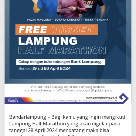
M
a
r
a
t
h
o
n
G
r
a
t
i
s
?
k
e
B
a
n
k
Bandarlampung – Bagi kamu yang ingin mengikuti
L
a
Lampung Half Marathon yang akan digelar pada
m
tanggal 28 April 2024 mendatang maka bisa
p