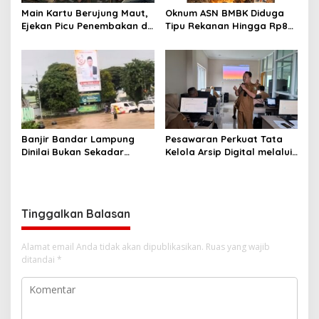
Main Kartu Berujung Maut,
Oknum ASN BMBK Diduga
Ejekan Picu Penembakan di
Tipu Rekanan Hingga Rp8
Lampung Timur
Miliar
Banjir Bandar Lampung
Pesawaran Perkuat Tata
Dinilai Bukan Sekadar
Kelola Arsip Digital melalui
Bencana Alam, LBH Soroti
Bimtek Aplikasi Srikandi
Kelalaian Pemerintah Kota
Tinggalkan Balasan
Alamat email Anda tidak akan dipublikasikan.
Ruas yang wajib
ditandai
*