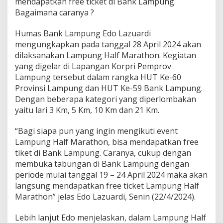
mendapatkan free ticket di Bank Lampung.
u
Bagaimana caranya ?
n
g
A
Humas Bank Lampung Edo Lazuardi
j
mengungkapkan pada tanggal 28 April 2024 akan
a
dilaksanakan Lampung Half Marathon. Kegiatan
yang digelar di Lapangan Korpri Pemprov
Lampung tersebut dalam rangka HUT Ke-60
Provinsi Lampung dan HUT Ke-59 Bank Lampung.
Dengan beberapa kategori yang diperlombakan
yaitu lari 3 Km, 5 Km, 10 Km dan 21 Km.
“Bagi siapa pun yang ingin mengikuti event
Lampung Half Marathon, bisa mendapatkan free
tiket di Bank Lampung. Caranya, cukup dengan
membuka tabungan di Bank Lampung dengan
periode mulai tanggal 19 – 24 April 2024 maka akan
langsung mendapatkan free ticket Lampung Half
Marathon” jelas Edo Lazuardi, Senin (22/4/2024).
Lebih lanjut Edo menjelaskan, dalam Lampung Half