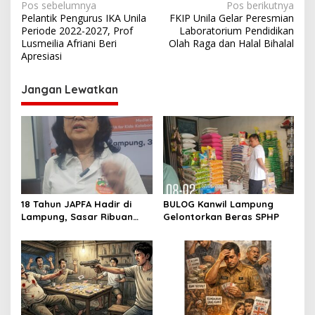
N
Pos sebelumnya
Pos berikutnya
Pelantik Pengurus IKA Unila
FKIP Unila Gelar Peresmian
a
Periode 2022-2027, Prof
Laboratorium Pendidikan
v
Lusmeilia Afriani Beri
Olah Raga dan Halal Bihalal
Apresiasi
i
g
Jangan Lewatkan
a
s
i
p
o
s
18 Tahun JAPFA Hadir di
BULOG Kanwil Lampung
Lampung, Sasar Ribuan
Gelontorkan Beras SPHP
Siswa demi Cetak Generasi
Sehat