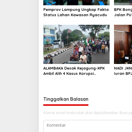
o
Pemprov Lampung Ungkap Fakta
BPK Bong
s
Status Lahan Kawasan Ryacudu
Jalan P
ALAMBAKA Desak Kejagung-KPK
NADI JKN 
Ambil Alih 4 Kasus Korupsi
Iuran BP
Lampung
Ditabung
Tinggalkan Balasan
Alamat email Anda tidak akan dipublikasikan.
Ruas ya