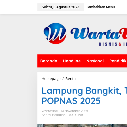
L
Tambahkan Menu
e
Sabtu, 8 Agustus 2026
w
a
t
i
k
e
k
o
n
t
Beranda
Headline
Nasional
Pendidi
e
n
Homepage
/
Berita
L
a
Lampung Bangkit, 
m
p
POPNAS 2025
u
n
g
Wartaviral
10 November 2025
B
Berita
,
Headline
180 Dilihat
a
n