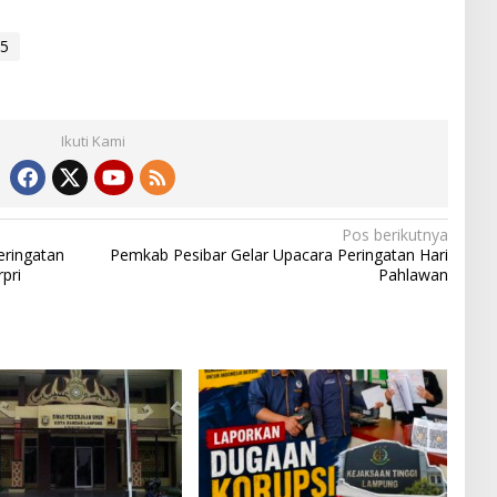
5
Ikuti Kami
Pos berikutnya
ringatan
Pemkab Pesibar Gelar Upacara Peringatan Hari
pri
Pahlawan