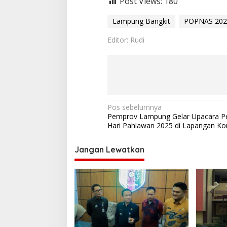
Post Views:
180
Lampung Bangkit
POPNAS 202
Editor: Rudi
N
Pos sebelumnya
Pemprov Lampung Gelar Upacara Pe
a
Hari Pahlawan 2025 di Lapangan Kor
v
i
Jangan Lewatkan
g
a
s
i
p