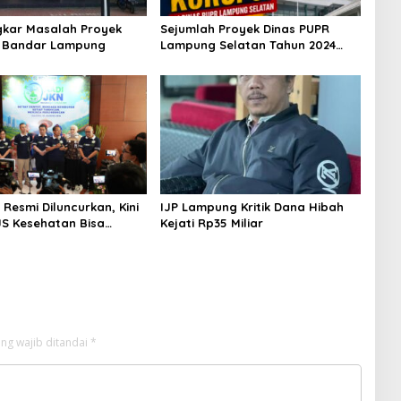
kar Masalah Proyek
Sejumlah Proyek Dinas PUPR
U Bandar Lampung
Lampung Selatan Tahun 2024
dan 2026 Dilaporkan DPP KAMPUD
Ke KEJATI Lampung
Resmi Diluncurkan, Kini
IJP Lampung Kritik Dana Hibah
JS Kesehatan Bisa
Kejati Rp35 Miliar
ng wajib ditandai
*