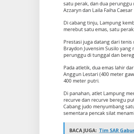
satu perak, dan dua perunggu 
Azzaryn dan Laila Faiha Caesar
Di cabang tinju, Lampung kem
merebut satu emas, satu perak
Prestasi juga datang dari ten
Braydon Juvensim Susilo yang m
perunggu di tunggal dan bereg
Pada atletik, dua emas lahir da
Anggun Lestari (400 meter gaw
400 meter putri.
Di panahan, atlet Lampung me
recurve dan recurve beregu put
Cabang judo menyumbang satu 
sementara pencak silat menamb
BACA JUGA:
Tim SAR Gabun