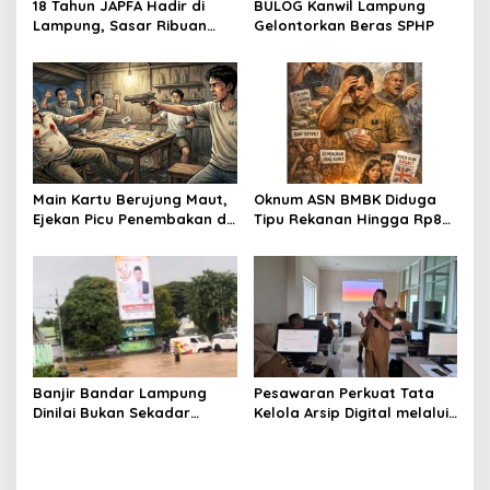
s
18 Tahun JAPFA Hadir di
BULOG Kanwil Lampung
Lampung, Sasar Ribuan
Gelontorkan Beras SPHP
Siswa demi Cetak Generasi
Sehat
Main Kartu Berujung Maut,
Oknum ASN BMBK Diduga
Ejekan Picu Penembakan di
Tipu Rekanan Hingga Rp8
Lampung Timur
Miliar
Banjir Bandar Lampung
Pesawaran Perkuat Tata
Dinilai Bukan Sekadar
Kelola Arsip Digital melalui
Bencana Alam, LBH Soroti
Bimtek Aplikasi Srikandi
Kelalaian Pemerintah Kota