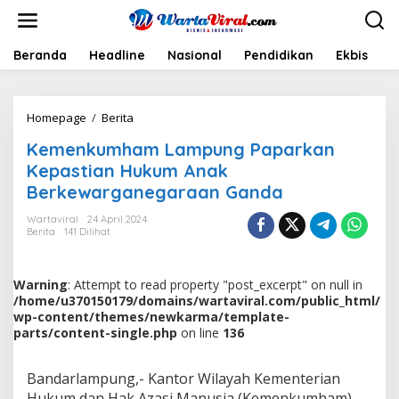
L
e
w
a
Beranda
Headline
Nasional
Pendidikan
Ekbis
H
t
i
k
Homepage
/
Berita
K
e
e
k
Kemenkumham Lampung Paparkan
m
o
e
n
Kepastian Hukum Anak
n
t
Berkewarganegaraan Ganda
k
e
u
n
Wartaviral
24 April 2024
m
Berita
141 Dilihat
h
a
m
Warning
: Attempt to read property "post_excerpt" on null in
L
/home/u370150179/domains/wartaviral.com/public_html/
a
wp-content/themes/newkarma/template-
m
parts/content-single.php
on line
136
p
u
n
Bandarlampung,- Kantor Wilayah Kementerian
g
Hukum dan Hak Azasi Manusia (Kemenkumham)