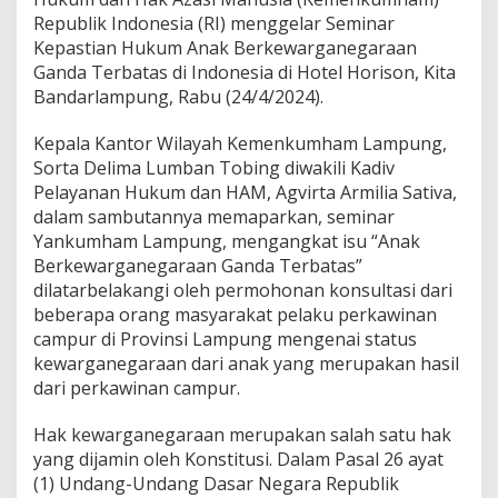
P
Republik Indonesia (RI) menggelar Seminar
a
Kepastian Hukum Anak Berkewarganegaraan
p
a
Ganda Terbatas di Indonesia di Hotel Horison, Kita
r
Bandarlampung, Rabu (24/4/2024).
k
a
Kepala Kantor Wilayah Kemenkumham Lampung,
n
Sorta Delima Lumban Tobing diwakili Kadiv
K
e
Pelayanan Hukum dan HAM, Agvirta Armilia Sativa,
p
dalam sambutannya memaparkan, seminar
a
Yankumham Lampung, mengangkat isu “Anak
s
Berkewarganegaraan Ganda Terbatas”
t
dilatarbelakangi oleh permohonan konsultasi dari
i
a
beberapa orang masyarakat pelaku perkawinan
n
campur di Provinsi Lampung mengenai status
H
kewarganegaraan dari anak yang merupakan hasil
u
dari perkawinan campur.
k
u
m
Hak kewarganegaraan merupakan salah satu hak
A
yang dijamin oleh Konstitusi. Dalam Pasal 26 ayat
n
(1) Undang-Undang Dasar Negara Republik
a