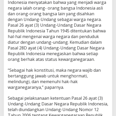
Indonesia menyatakan bahwa yang menjadi warga
k
B
negara ialah orang- orang bangsa Indonesia asli
e
dan orang-orang bangsa lain yang disahkan
r
dengan Undang-Undang sebagai warga negara.
k
Pasal 26 ayat (3) Undang-Undang Dasar Negara
e
Republik Indonesia Tahun 1945 ditentukan bahwa
w
a
hal-hal mengenai warga negara dan penduduk
r
diatur dengan undang-undang. Kemudian dalam
g
Pasal 28D ayat (4) Undang-Undang Dasar Negara
a
Republik Indonesia menegaskan bahwa setiap
n
e
orang berhak atas status kewarganegaraan.
g
a
“Sebagai hak konstitusi, maka negara wajib dan
r
bertanggung jawab untuk menghormati,
a
melindungi, dan memenuhi hak-hak
a
n
warganegaranya,” paparnya.
G
a
Sebagai pelaksanaan ketentuan Pasal 26 ayat (3)
n
Undang-Undang Dasar Negara Republik Indonesia,
d
telah diundangkan Undang-Undang Nomor 12
a
Tahun 2006 tentang Kewarganegaraan Republik