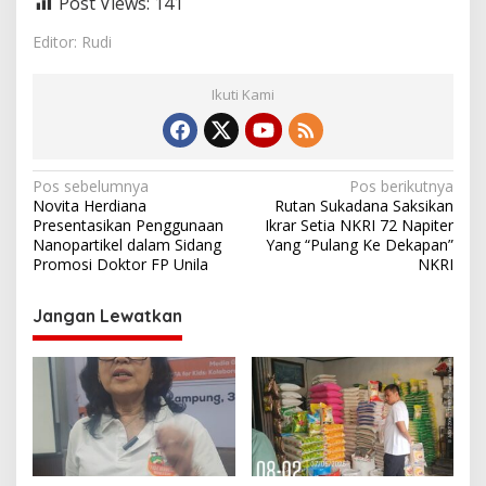
Post Views:
141
Editor: Rudi
Ikuti Kami
N
Pos sebelumnya
Pos berikutnya
Novita Herdiana
Rutan Sukadana Saksikan
a
Presentasikan Penggunaan
Ikrar Setia NKRI 72 Napiter
v
Nanopartikel dalam Sidang
Yang “Pulang Ke Dekapan”
Promosi Doktor FP Unila
NKRI
i
g
Jangan Lewatkan
a
s
i
p
o