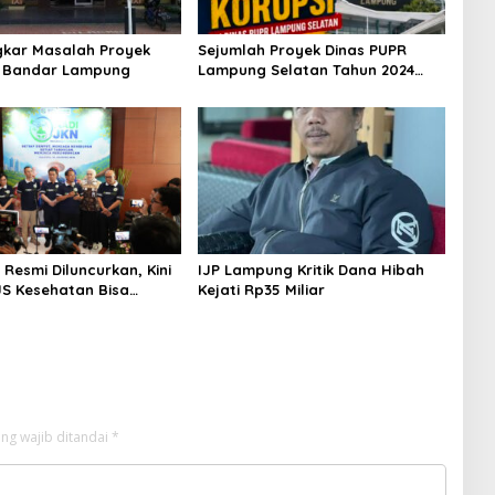
kar Masalah Proyek
Sejumlah Proyek Dinas PUPR
U Bandar Lampung
Lampung Selatan Tahun 2024
dan 2026 Dilaporkan DPP KAMPUD
Ke KEJATI Lampung
Resmi Diluncurkan, Kini
IJP Lampung Kritik Dana Hibah
JS Kesehatan Bisa
Kejati Rp35 Miliar
ng wajib ditandai
*