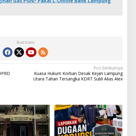
ihan Gas PGN? Pakai L-Online Bank Lampung
Ikuti Kami
Pos berikutnya
 DPRD
Kuasa Hukum Korban Desak Kejari Lampung
Utara Tahan Tersangka KDRT Subli Alias Alex