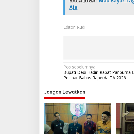
BACA JUGA:
Mau Bayar Tag
Aja
Editor: Rudi
N
Pos sebelumnya
Bupati Dedi Hadiri Rapat Paripurna
a
Pesibar Bahas Raperda TA 2026
v
i
Jangan Lewatkan
g
a
s
i