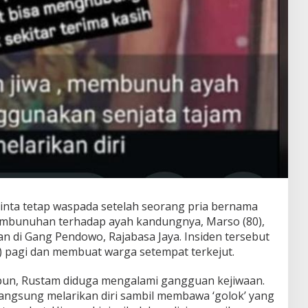
ta tetap waspada setelah seorang pria bernama
pembunuhan terhadap ayah kandungnya, Marso (80),
dian di Gang Pendowo, Rajabasa Jaya. Insiden tersebut
5) pagi dan membuat warga setempat terkejut.
pun, Rustam diduga mengalami gangguan kejiwaan.
langsung melarikan diri sambil membawa ‘golok’ yang