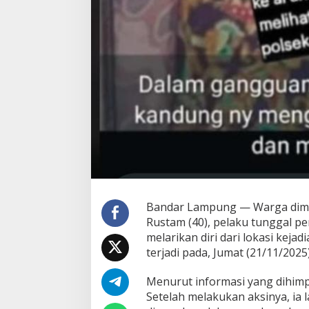
s
i
Bandar Lampung — Warga dimin
Rustam (40), pelaku tunggal 
melarikan diri dari lokasi keja
terjadi pada, Jumat (21/11/202
Menurut informasi yang dihim
Setelah melakukan aksinya, ia 