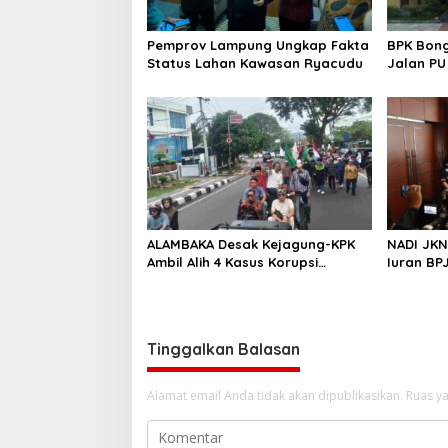
p
o
Pemprov Lampung Ungkap Fakta
BPK Bong
s
Status Lahan Kawasan Ryacudu
Jalan P
ALAMBAKA Desak Kejagung-KPK
NADI JKN 
Ambil Alih 4 Kasus Korupsi
Iuran BP
Lampung
Ditabung
Tinggalkan Balasan
Alamat email Anda tidak akan dipublikasikan.
Ruas ya