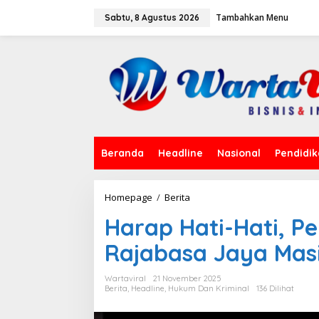
L
Tambahkan Menu
e
Sabtu, 8 Agustus 2026
w
a
t
i
k
e
k
o
n
t
Beranda
Headline
Nasional
Pendidi
e
n
Homepage
/
Berita
H
a
Harap Hati-Hati, P
r
a
Rajabasa Jaya Masih
p
H
a
Wartaviral
21 November 2025
t
Berita
,
Headline
,
Hukum Dan Kriminal
136 Dilihat
i
-