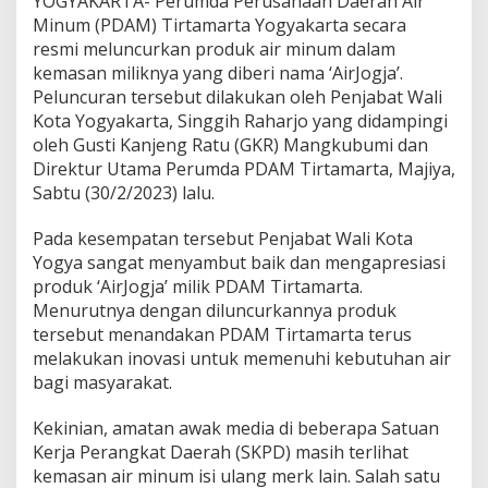
YOGYAKARTA- Perumda Perusahaan Daerah Air
Y
Minum (PDAM) Tirtamarta Yogyakarta secara
o
resmi meluncurkan produk air minum dalam
g
y
kemasan miliknya yang diberi nama ‘AirJogja’.
a
Peluncuran tersebut dilakukan oleh Penjabat Wali
k
Kota Yogyakarta, Singgih Raharjo yang didampingi
a
oleh Gusti Kanjeng Ratu (GKR) Mangkubumi dan
r
t
Direktur Utama Perumda PDAM Tirtamarta, Majiya,
a
Sabtu (30/2/2023) lalu.
M
i
Pada kesempatan tersebut Penjabat Wali Kota
n
Yogya sangat menyambut baik dan mengapresiasi
t
a
produk ‘AirJogja’ milik PDAM Tirtamarta.
P
Menurutnya dengan diluncurkannya produk
e
tersebut menandakan PDAM Tirtamarta terus
m
melakukan inovasi untuk memenuhi kebutuhan air
k
bagi masyarakat.
o
B
u
Kekinian, amatan awak media di beberapa Satuan
a
Kerja Perangkat Daerah (SKPD) masih terlihat
t
kemasan air minum isi ulang merk lain. Salah satu
R