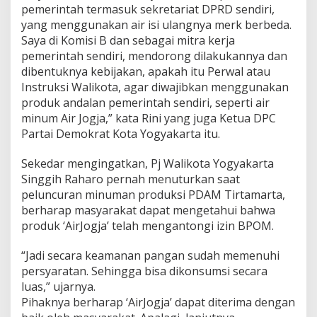
pemerintah termasuk sekretariat DPRD sendiri,
M
e
yang menggunakan air isi ulangnya merk berbeda.
n
Saya di Komisi B dan sebagai mitra kerja
i
pemerintah sendiri, mendorong dilakukannya dan
n
dibentuknya kebijakan, apakah itu Perwal atau
g
Instruksi Walikota, agar diwajibkan menggunakan
k
a
produk andalan pemerintah sendiri, seperti air
t
minum Air Jogja,” kata Rini yang juga Ketua DPC
Partai Demokrat Kota Yogyakarta itu.
Sekedar mengingatkan, Pj Walikota Yogyakarta
Singgih Raharo pernah menuturkan saat
peluncuran minuman produksi PDAM Tirtamarta,
berharap masyarakat dapat mengetahui bahwa
produk ‘AirJogja’ telah mengantongi izin BPOM.
“Jadi secara keamanan pangan sudah memenuhi
persyaratan. Sehingga bisa dikonsumsi secara
luas,” ujarnya.
Pihaknya berharap ‘AirJogja’ dapat diterima dengan