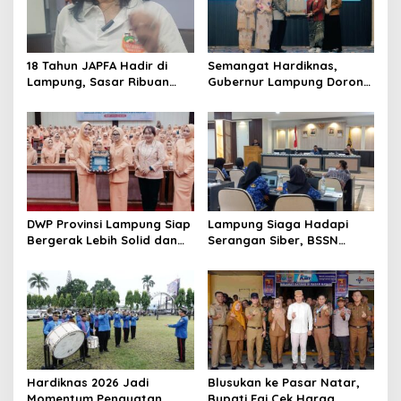
p
o
s
18 Tahun JAPFA Hadir di
Semangat Hardiknas,
Lampung, Sasar Ribuan
Gubernur Lampung Dorong
Siswa demi Cetak Generasi
Generasi Muda Bangga
Sehat
Berbahasa Lampung
DWP Provinsi Lampung Siap
Lampung Siaga Hadapi
Bergerak Lebih Solid dan
Serangan Siber, BSSN
Aktif Dalam Mendukung
Dorong Pembentukan TTIS
Pembangunan Daerah
di Kabupaten/Kota
Hardiknas 2026 Jadi
Blusukan ke Pasar Natar,
Momentum Penguatan
Bupati Egi Cek Harga