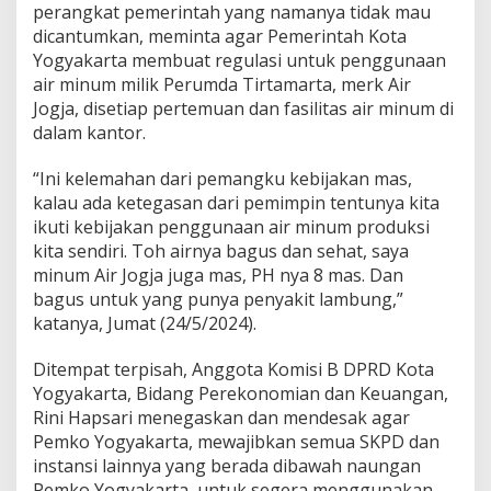
perangkat pemerintah yang namanya tidak mau
e
g
dicantumkan, meminta agar Pemerintah Kota
u
Yogyakarta membuat regulasi untuk penggunaan
l
air minum milik Perumda Tirtamarta, merk Air
a
Jogja, disetiap pertemuan dan fasilitas air minum di
s
i
dalam kantor.
P
e
“Ini kelemahan dari pemangku kebijakan mas,
n
kalau ada ketegasan dari pemimpin tentunya kita
g
ikuti kebijakan penggunaan air minum produksi
g
u
kita sendiri. Toh airnya bagus dan sehat, saya
n
minum Air Jogja juga mas, PH nya 8 mas. Dan
a
bagus untuk yang punya penyakit lambung,”
a
katanya, Jumat (24/5/2024).
n
A
i
Ditempat terpisah, Anggota Komisi B DPRD Kota
r
Yogyakarta, Bidang Perekonomian dan Keuangan,
J
Rini Hapsari menegaskan dan mendesak agar
o
Pemko Yogyakarta, mewajibkan semua SKPD dan
g
instansi lainnya yang berada dibawah naungan
j
a
Pemko Yogyakarta, untuk segera menggunakan