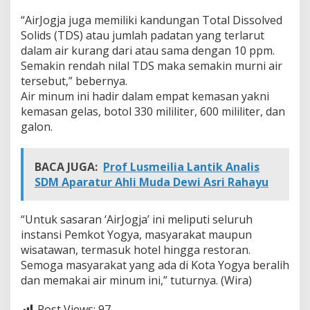
“AirJogja juga memiliki kandungan Total Dissolved
Solids (TDS) atau jumlah padatan yang terlarut
dalam air kurang dari atau sama dengan 10 ppm.
Semakin rendah nilal TDS maka semakin murni air
tersebut,” bebernya.
Air minum ini hadir dalam empat kemasan yakni
kemasan gelas, botol 330 mililiter, 600 mililiter, dan
galon.
BACA JUGA:
Prof Lusmeilia Lantik Analis
SDM Aparatur Ahli Muda Dewi Asri Rahayu
“Untuk sasaran ‘AirJogja’ ini meliputi seluruh
instansi Pemkot Yogya, masyarakat maupun
wisatawan, termasuk hotel hingga restoran.
Semoga masyarakat yang ada di Kota Yogya beralih
dan memakai air minum ini,” tuturnya. (Wira)
Post Views:
97