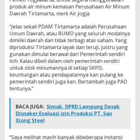
,
produk air minum kemasan Perusahaan Air Minum
A
Daerah Tirtamarta, merk Air Jogja.
g
a
“Jelas sekali PDAM Tirtamarta adalah Perusahaan
r
P
Umum Daerah, atau BUMD yang seluruh modalnya
A
dimiliki daerah dan tidak terbagi atas saham. Yang
D
diproduksi Tirtamarta layak dan teruji, justru yang
P
gunakan dimulai berawal dari Pemerintah sendiri
e
r
toh. Kalau dibeli dalam oleh pemerintah sendiri
u
untuk stok minumannya di setiap SKPD,
m
keuntungan atau pendapatannya kan pulang ke
d
pemerintah sendiri juga kan. Bertambah juga PAD
a
tentunya.”
T
i
r
t
BACA JUGA:
Simak, DPRD Lampung Desak
a
Disnaker Evaluasi izin Produksi PT. San
m
Xiong Steel
a
r
t
“Saya melihat masih banyak dibeberapa instansi
a