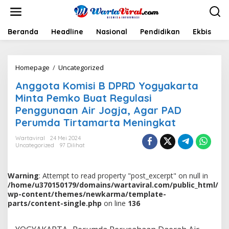
L
e
w
a
Beranda
Headline
Nasional
Pendidikan
Ekbis
H
t
i
k
Homepage
/
Uncategorized
A
e
n
k
Anggota Komisi B DPRD Yogyakarta
g
o
g
n
Minta Pemko Buat Regulasi
o
t
Penggunaan Air Jogja, Agar PAD
t
e
Perumda Tirtamarta Meningkat
a
n
K
Wartaviral
24 Mei 2024
o
Uncategorized
97 Dilihat
m
i
s
Warning
: Attempt to read property "post_excerpt" on null in
i
/home/u370150179/domains/wartaviral.com/public_html/
B
wp-content/themes/newkarma/template-
D
parts/content-single.php
on line
136
P
R
D