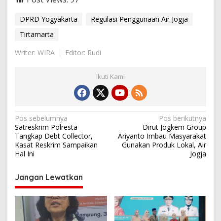
DPRD Yogyakarta
Regulasi Penggunaan Air Jogja
Tirtamarta
Writer: WIRA
Editor: Rudi
Ikuti Kami
N
Pos sebelumnya
Pos berikutnya
Satreskrim Polresta
Dirut Jogkem Group
a
Tangkap Debt Collector,
Ariyanto Imbau Masyarakat
v
Kasat Reskrim Sampaikan
Gunakan Produk Lokal, Air
Hal Ini
Jogja
i
g
Jangan Lewatkan
a
s
i