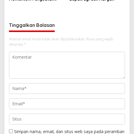
Pendidikan Inklusif di
Sembako Jelang Lebaran,
Lampung
Pedagang: Masih Stabil
Tinggalkan Balasan
Alamat email Anda tidak akan dipublikasikan.
Ruas yang wajib
ditandai
*
Simpan nama, email, dan situs web saya pada peramban