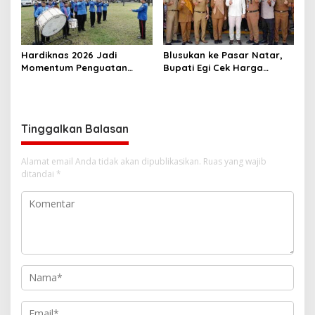
Hardiknas 2026 Jadi
Blusukan ke Pasar Natar,
Momentum Penguatan
Bupati Egi Cek Harga
Pendidikan Inklusif di
Sembako Jelang Lebaran,
Lampung
Pedagang: Masih Stabil
Tinggalkan Balasan
Alamat email Anda tidak akan dipublikasikan.
Ruas yang wajib
ditandai
*