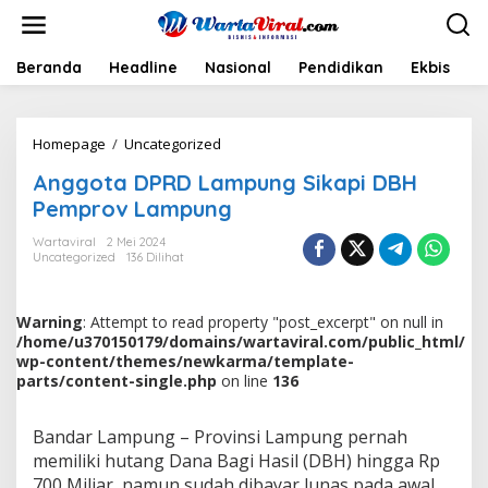
L
e
w
a
Beranda
Headline
Nasional
Pendidikan
Ekbis
H
t
i
k
Homepage
/
Uncategorized
A
e
n
k
Anggota DPRD Lampung Sikapi DBH
g
o
g
n
Pemprov Lampung
o
t
t
e
Wartaviral
2 Mei 2024
Uncategorized
136 Dilihat
a
n
D
P
R
Warning
: Attempt to read property "post_excerpt" on null in
D
/home/u370150179/domains/wartaviral.com/public_html/
L
wp-content/themes/newkarma/template-
a
parts/content-single.php
on line
136
m
p
Bandar Lampung – Provinsi Lampung pernah
u
n
memiliki hutang Dana Bagi Hasil (DBH) hingga Rp
g
700 Miliar, namun sudah dibayar lunas pada awal