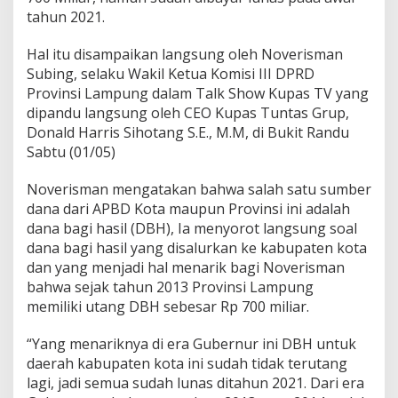
S
tahun 2021.
i
k
Hal itu disampaikan langsung oleh Noverisman
a
p
Subing, selaku Wakil Ketua Komisi III DPRD
i
Provinsi Lampung dalam Talk Show Kupas TV yang
D
dipandu langsung oleh CEO Kupas Tuntas Grup,
B
Donald Harris Sihotang S.E., M.M, di Bukit Randu
H
Sabtu (01/05)
P
e
m
Noverisman mengatakan bahwa salah satu sumber
p
dana dari APBD Kota maupun Provinsi ini adalah
r
dana bagi hasil (DBH), Ia menyorot langsung soal
o
dana bagi hasil yang disalurkan ke kabupaten kota
v
L
dan yang menjadi hal menarik bagi Noverisman
a
bahwa sejak tahun 2013 Provinsi Lampung
m
memiliki utang DBH sebesar Rp 700 miliar.
p
u
“Yang menariknya di era Gubernur ini DBH untuk
n
g
daerah kabupaten kota ini sudah tidak terutang
lagi, jadi semua sudah lunas ditahun 2021. Dari era