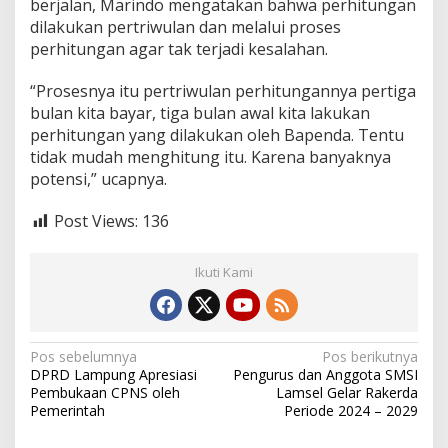
berjalan, Marindo mengatakan bahwa perhitungan
dilakukan pertriwulan dan melalui proses
perhitungan agar tak terjadi kesalahan.
“Prosesnya itu pertriwulan perhitungannya pertiga
bulan kita bayar, tiga bulan awal kita lakukan
perhitungan yang dilakukan oleh Bapenda. Tentu
tidak mudah menghitung itu. Karena banyaknya
potensi,” ucapnya.
Post Views:
136
Ikuti Kami
N
Pos sebelumnya
Pos berikutnya
DPRD Lampung Apresiasi
Pengurus dan Anggota SMSI
a
Pembukaan CPNS oleh
Lamsel Gelar Rakerda
v
Pemerintah
Periode 2024 – 2029
i