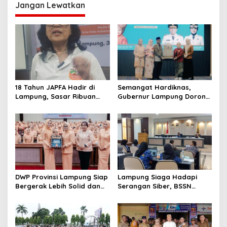
Jangan Lewatkan
g
a
s
i
p
o
18 Tahun JAPFA Hadir di
Semangat Hardiknas,
s
Lampung, Sasar Ribuan
Gubernur Lampung Dorong
Siswa demi Cetak Generasi
Generasi Muda Bangga
Sehat
Berbahasa Lampung
DWP Provinsi Lampung Siap
Lampung Siaga Hadapi
Bergerak Lebih Solid dan
Serangan Siber, BSSN
Aktif Dalam Mendukung
Dorong Pembentukan TTIS
Pembangunan Daerah
di Kabupaten/Kota