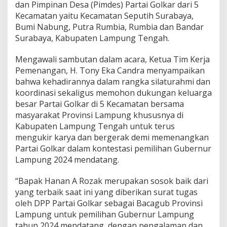
dan Pimpinan Desa (Pimdes) Partai Golkar dari 5
L
a
Kecamatan yaitu Kecamatan Seputih Surabaya,
m
Bumi Nabung, Putra Rumbia, Rumbia dan Bandar
p
Surabaya, Kabupaten Lampung Tengah.
u
n
Mengawali sambutan dalam acara, Ketua Tim Kerja
g
T
Pemenangan, H. Tony Eka Candra menyampaikan
e
bahwa kehadirannya dalam rangka silaturahmi dan
n
koordinasi sekaligus memohon dukungan keluarga
g
besar Partai Golkar di 5 Kecamatan bersama
a
masyarakat Provinsi Lampung khususnya di
h
K
Kabupaten Lampung Tengah untuk terus
o
mengukir karya dan bergerak demi memenangkan
m
Partai Golkar dalam kontestasi pemilihan Gubernur
p
Lampung 2024 mendatang.
a
k
D
“Bapak Hanan A Rozak merupakan sosok baik dari
u
yang terbaik saat ini yang diberikan surat tugas
k
oleh DPP Partai Golkar sebagai Bacagub Provinsi
u
Lampung untuk pemilihan Gubernur Lampung
n
g
tahun 2024 mendatang, dengan pengalaman dan