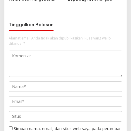
Pendidikan Inklusif di
Sembako Jelang Lebaran,
Lampung
Pedagang: Masih Stabil
Tinggalkan Balasan
Alamat email Anda tidak akan dipublikasikan.
Ruas yang wajib
ditandai
*
Simpan nama, email, dan situs web saya pada peramban