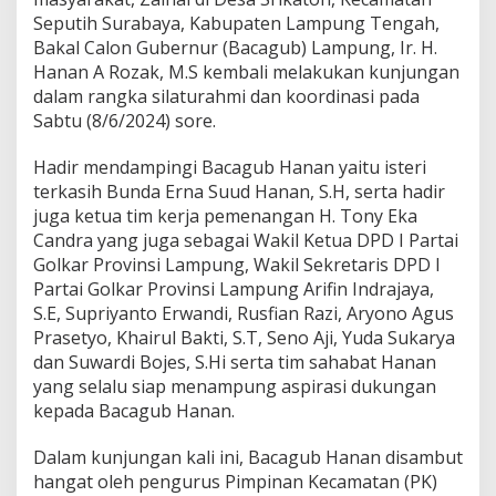
s
Seputih Surabaya, Kabupaten Lampung Tengah,
P
Bakal Calon Gubernur (Bacagub) Lampung, Ir. H.
a
r
Hanan A Rozak, M.S kembali melakukan kunjungan
t
dalam rangka silaturahmi dan koordinasi pada
a
Sabtu (8/6/2024) sore.
i
G
Hadir mendampingi Bacagub Hanan yaitu isteri
o
l
terkasih Bunda Erna Suud Hanan, S.H, serta hadir
k
juga ketua tim kerja pemenangan H. Tony Eka
a
Candra yang juga sebagai Wakil Ketua DPD I Partai
r
Golkar Provinsi Lampung, Wakil Sekretaris DPD I
5
Partai Golkar Provinsi Lampung Arifin Indrajaya,
K
e
S.E, Supriyanto Erwandi, Rusfian Razi, Aryono Agus
c
Prasetyo, Khairul Bakti, S.T, Seno Aji, Yuda Sukarya
a
dan Suwardi Bojes, S.Hi serta tim sahabat Hanan
m
yang selalu siap menampung aspirasi dukungan
a
t
kepada Bacagub Hanan.
a
n
Dalam kunjungan kali ini, Bacagub Hanan disambut
d
hangat oleh pengurus Pimpinan Kecamatan (PK)
i