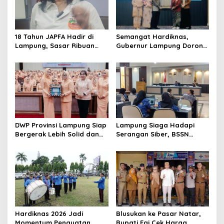
i
p
o
18 Tahun JAPFA Hadir di
Semangat Hardiknas,
s
Lampung, Sasar Ribuan
Gubernur Lampung Dorong
Siswa demi Cetak Generasi
Generasi Muda Bangga
Sehat
Berbahasa Lampung
DWP Provinsi Lampung Siap
Lampung Siaga Hadapi
Bergerak Lebih Solid dan
Serangan Siber, BSSN
Aktif Dalam Mendukung
Dorong Pembentukan TTIS
Pembangunan Daerah
di Kabupaten/Kota
Hardiknas 2026 Jadi
Blusukan ke Pasar Natar,
Momentum Penguatan
Bupati Egi Cek Harga