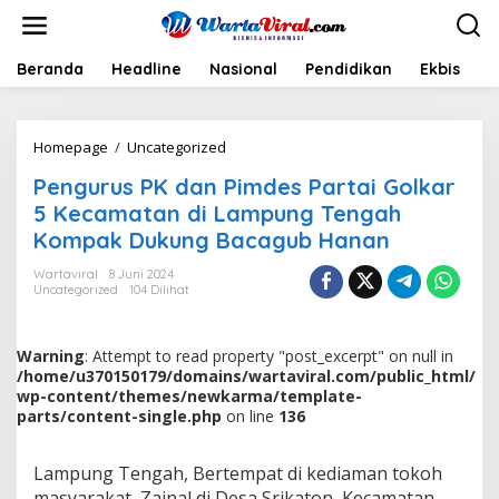
L
e
w
a
Beranda
Headline
Nasional
Pendidikan
Ekbis
H
t
i
k
Homepage
/
Uncategorized
P
e
e
k
Pengurus PK dan Pimdes Partai Golkar
n
o
g
n
5 Kecamatan di Lampung Tengah
u
t
Kompak Dukung Bacagub Hanan
r
e
u
n
Wartaviral
8 Juni 2024
s
Uncategorized
104 Dilihat
P
K
d
Warning
: Attempt to read property "post_excerpt" on null in
a
/home/u370150179/domains/wartaviral.com/public_html/
n
wp-content/themes/newkarma/template-
P
parts/content-single.php
on line
136
i
m
d
Lampung Tengah, Bertempat di kediaman tokoh
e
masyarakat, Zainal di Desa Srikaton, Kecamatan