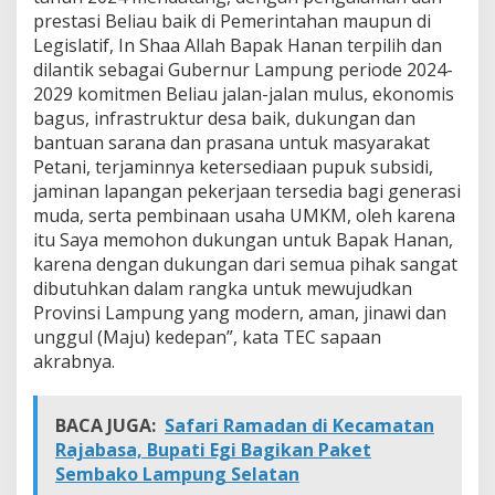
B
prestasi Beliau baik di Pemerintahan maupun di
a
Legislatif, In Shaa Allah Bapak Hanan terpilih dan
c
dilantik sebagai Gubernur Lampung periode 2024-
a
2029 komitmen Beliau jalan-jalan mulus, ekonomis
g
u
bagus, infrastruktur desa baik, dukungan dan
b
bantuan sarana dan prasana untuk masyarakat
H
Petani, terjaminnya ketersediaan pupuk subsidi,
a
jaminan lapangan pekerjaan tersedia bagi generasi
n
a
muda, serta pembinaan usaha UMKM, oleh karena
n
itu Saya memohon dukungan untuk Bapak Hanan,
karena dengan dukungan dari semua pihak sangat
dibutuhkan dalam rangka untuk mewujudkan
Provinsi Lampung yang modern, aman, jinawi dan
unggul (Maju) kedepan”, kata TEC sapaan
akrabnya.
BACA JUGA:
Safari Ramadan di Kecamatan
Rajabasa, Bupati Egi Bagikan Paket
Sembako Lampung Selatan