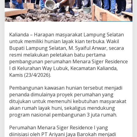
a
n
P
e
m
b
Kalianda – Harapan masyarakat Lampung Selatan
a
untuk memiliki hunian layak kian terbuka. Wakil
n
g
Bupati Lampung Selatan, M. Syaiful Anwar, secara
u
resmi melakukan peletakan batu pertama
n
pembangunan perumahan Menara Siger Residence
a
I di Kelurahan Way Lubuk, Kecamatan Kalianda,
n
M
Kamis (23/4/2026).
e
n
Pembangunan kawasan hunian tersebut menjadi
a
penanda dimulainya proyek perumahan yang
r
ditujukan untuk memenuhi kebutuhan masyarakat
a
S
akan rumah layak huni, sekaligus mendukung
i
program nasional pembangunan 3 juta rumah.
g
e
Perumahan Menara Siger Residence I yang
r
diinisiasi oleh PT Ariyani Jaya Barokah menjadi
R