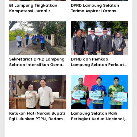
s
BI Lampung Tingkatkan
DPRD Lampung Selatan
Kompetensi Jurnalis
Terima Aspirasi Ormas
Garuda
Sekretariat DPRD Lampung
DPRD dan Pemkab
Selatan Intensifkan Gema
Lampung Selatan Perkuat
Helau
Semangat Kebangsaan
pada Hari Lahir Pancasila
Ketukan Hati Nurani Bupati
Lampung Selatan Raih
Egi Luluhkan PTPN, Redam
Peringkat Kedua Nasional,
Jerat Hukum Mbah Mujiran
Kantongi Insentif Rp2 Miliar
dari Inovasi Pembiayaan
Daerah