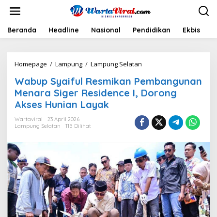
L
e
w
a
Beranda
Headline
Nasional
Pendidikan
Ekbis
H
t
i
k
Homepage
/
Lampung
/
Lampung Selatan
W
e
a
k
Wabup Syaiful Resmikan Pembangunan
b
o
u
n
Menara Siger Residence I, Dorong
p
t
Akses Hunian Layak
S
e
y
n
Wartaviral
23 April 2026
a
Lampung Selatan
115 Dilihat
i
f
u
l
R
e
s
m
i
k