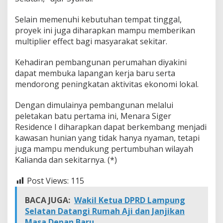
a
n
Selain memenuhi kebutuhan tempat tinggal,
L
proyek ini juga diharapkan mampu memberikan
a
multiplier effect bagi masyarakat sekitar.
y
a
k
Kehadiran pembangunan perumahan diyakini
dapat membuka lapangan kerja baru serta
mendorong peningkatan aktivitas ekonomi lokal.
Dengan dimulainya pembangunan melalui
peletakan batu pertama ini, Menara Siger
Residence I diharapkan dapat berkembang menjadi
kawasan hunian yang tidak hanya nyaman, tetapi
juga mampu mendukung pertumbuhan wilayah
Kalianda dan sekitarnya. (*)
Post Views:
115
BACA JUGA:
Wakil Ketua DPRD Lampung
Selatan Datangi Rumah Aji dan Janjikan
Masa Depan Baru