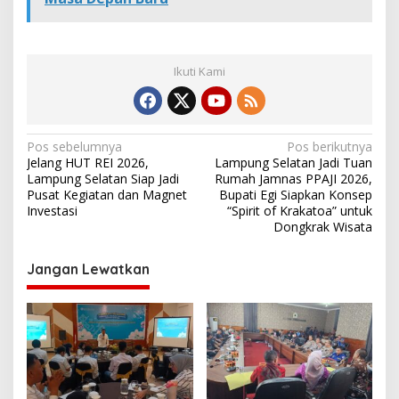
Ikuti Kami
N
Pos sebelumnya
Pos berikutnya
Jelang HUT REI 2026,
Lampung Selatan Jadi Tuan
a
Lampung Selatan Siap Jadi
Rumah Jamnas PPAJI 2026,
v
Pusat Kegiatan dan Magnet
Bupati Egi Siapkan Konsep
Investasi
“Spirit of Krakatoa” untuk
i
Dongkrak Wisata
g
Jangan Lewatkan
a
s
i
p
o