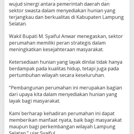
e
wujud sinergi antara pemerintah daerah dan
s
sektor swasta dalam menyediakan hunian yang
i
terjangkau dan berkualitas di Kabupaten Lampung
d
Selatan.
e
n
c
Wakil Bupati M. Syaiful Anwar menegaskan, sektor
e
perumahan memiliki peran strategis dalam
I
meningkatkan kesejahteraan masyarakat.
,
D
Ketersediaan hunian yang layak dinilai tidak hanya
o
r
berdampak pada kualitas hidup, tetapi juga pada
o
pertumbuhan wilayah secara keseluruhan.
n
g
“Pembangunan perumahan ini merupakan bagian
A
dari upaya kita dalam menyediakan hunian yang
k
s
layak bagi masyarakat.
e
s
Kami berharap kehadiran perumahan ini dapat
H
memberikan manfaat nyata, baik bagi masyarakat
u
maupun bagi perkembangan wilayah Lampung
n
i
Selatan,” ujar Syaiful.