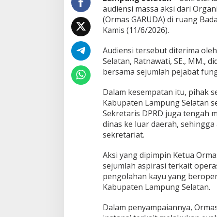
a
audiensi massa aksi dari Orga
s
(Ormas GARUDA) di ruang Bad
G
Kamis (11/6/2026).
a
r
u
Audiensi tersebut diterima o
d
Selatan, Ratnawati, SE., MM., di
a
bersama sejumlah pejabat fung
Dalam kesempatan itu, pihak 
Kabupaten Lampung Selatan s
Sekretaris DPRD juga tengah
dinas ke luar daerah, sehingga
sekretariat.
Aksi yang dipimpin Ketua Orma
sejumlah aspirasi terkait oper
pengolahan kayu yang beropera
Kabupaten Lampung Selatan.
Dalam penyampaiannya, Orma