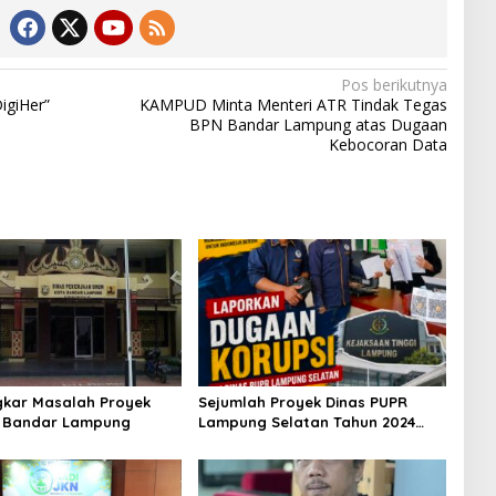
Pos berikutnya
igiHer”
KAMPUD Minta Menteri ATR Tindak Tegas
BPN Bandar Lampung atas Dugaan
Kebocoran Data
kar Masalah Proyek
Sejumlah Proyek Dinas PUPR
U Bandar Lampung
Lampung Selatan Tahun 2024
dan 2026 Dilaporkan DPP KAMPUD
Ke KEJATI Lampung