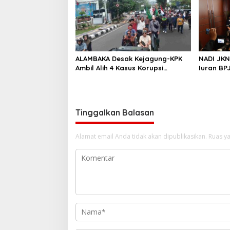
ALAMBAKA Desak Kejagung-KPK
NADI JKN 
Ambil Alih 4 Kasus Korupsi
Iuran BP
Lampung
Ditabung
Tinggalkan Balasan
Alamat email Anda tidak akan dipublikasikan.
Ruas ya