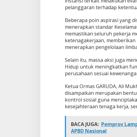
instansi terkait melakukan ev
pelanggaran terhadap ketentu
Beberapa poin aspirasi yang d
menerapkan standar Keselamata
memastikan seluruh pekerja m
ketenagakerjaan, memberikan ke
menerapkan pengelolaan limbah
Selain itu, massa aksi juga m
Hidup untuk meningkatkan fu
perusahaan sesuai kewenanga
Ketua Ormas GARUDA, Ali Mukh
disampaikan merupakan bentuk
kontrol sosial guna menciptaka
kesejahteraan tenaga kerja, se
BACA JUGA:
Pemprov Lampu
APBD Nasional