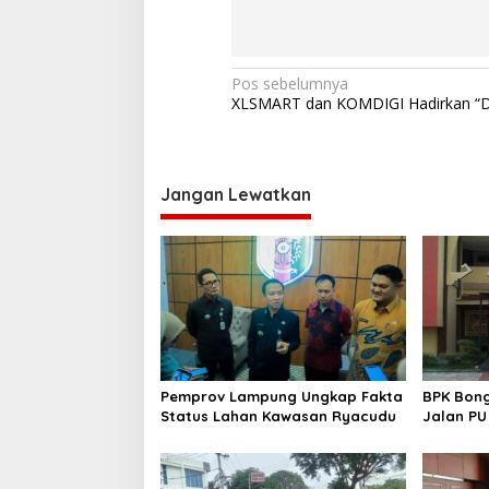
N
Pos sebelumnya
XLSMART dan KOMDIGI Hadirkan “D
a
v
i
Jangan Lewatkan
g
a
s
i
p
o
s
Pemprov Lampung Ungkap Fakta
BPK Bong
Status Lahan Kawasan Ryacudu
Jalan P