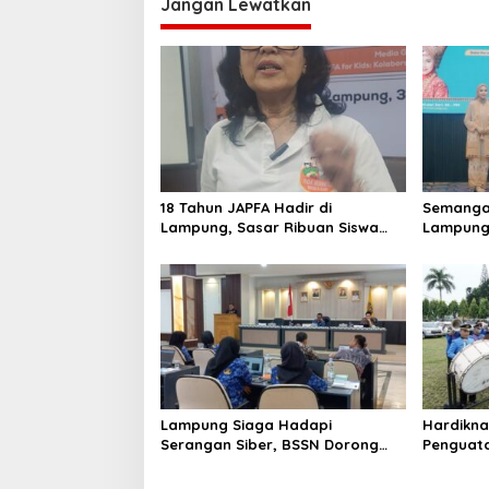
Jangan Lewatkan
g
a
s
i
p
o
s
18 Tahun JAPFA Hadir di
Semangat
Lampung, Sasar Ribuan Siswa
Lampung
demi Cetak Generasi Sehat
Bangga 
Lampung Siaga Hadapi
Hardikna
Serangan Siber, BSSN Dorong
Penguatan
Pembentukan TTIS di
Lampun
Kabupaten/Kota