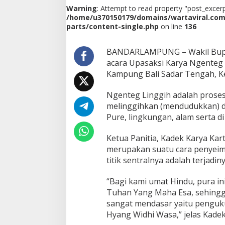
h
Warning
: Attempt to read property "post_excerpt
m
/home/u370150179/domains/wartaviral.co
a
parts/content-single.php
on line
136
n
H
a
BANDARLAMPUNG – Wakil Bupat
d
acara Upasaksi Karya Ngenteg
i
Kampung Bali Sadar Tengah, Ke
r
i
Ngenteg Linggih adalah proses
A
c
melinggihkan (mendudukkan) dz
a
Pure, lingkungan, alam serta d
r
a
Ketua Panitia, Kadek Karya Ka
U
merupakan suatu cara penyeimb
p
a
titik sentralnya adalah terjadi
s
a
“Bagi kami umat Hindu, pura i
k
Tuhan Yang Maha Esa, sehingg
s
sangat mendasar yaitu penguku
i
K
Hyang Widhi Wasa,” jelas Kadek
a