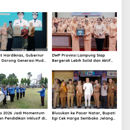
 Hardiknas, Gubernur
DWP Provinsi Lampung Siap
 Dorong Generasi Muda
Bergerak Lebih Solid dan Aktif
Berbahasa Lampung
Dalam Mendukung Pembangunan
Daerah
s 2026 Jadi Momentum
Blusukan ke Pasar Natar, Bupati
 Pendidikan Inklusif di
Egi Cek Harga Sembako Jelang
g
Lebaran, Pedagang: Masih Stabil