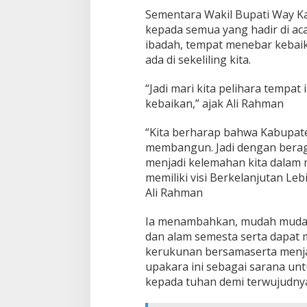
r
Sementara Wakil Bupati Way K
y
kepada semua yang hadir di ac
a
ibadah, tempat menebar kebai
N
g
ada di sekeliling kita.
e
n
“Jadi mari kita pelihara tempat
t
kebaikan,” ajak Ali Rahman
e
g
“Kita berharap bahwa Kabupate
L
i
membangun. Jadi dengan berag
n
menjadi kelemahan kita dalam
g
memiliki visi Berkelanjutan Le
g
Ali Rahman
i
h
Ia menambahkan, mudah mudah
dan alam semesta serta dapat
kerukunan bersamaserta menja
upakara ini sebagai sarana un
kepada tuhan demi terwujudnya