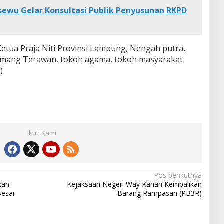
ewu Gelar Konsultasi Publik Penyusunan RKPD
etua Praja Niti Provinsi Lampung, Nengah putra,
omang Terawan, tokoh agama, tokoh masyarakat
)
Ikuti Kami
Pos berikutnya
kan
Kejaksaan Negeri Way Kanan Kembalikan
Besar
Barang Rampasan (PB3R)