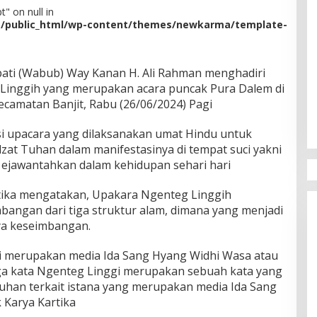
" on null in
m/public_html/wp-content/themes/newkarma/template-
i (Wabub) Way Kanan H. Ali Rahman menghadiri
 Linggih yang merupakan acara puncak Pura Dalem di
camatan Banjit, Rabu (26/06/2024) Pagi
i upacara yang dilaksanakan umat Hindu untuk
at Tuhan dalam manifestasinya di tempat suci yakni
i ejawantahkan dalam kehidupan sehari hari
rtika mengatakan, Upakara Ngenteg Linggih
angan dari tiga struktur alam, dimana yang menjadi
nya keseimbangan.
ni merupakan media Ida Sang Hyang Widhi Wasa atau
a kata Ngenteg Linggi merupakan sebuah kata yang
han terkait istana yang merupakan media Ida Sang
 Karya Kartika