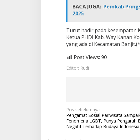
BACA JUGA:
Pemkab Prings
2025
Turut hadir pada kesempatan K
Ketua PHDI Kab. Way Kanan K
yang ada di Kecamatan Banjit.(*
Post Views:
90
Editor: Rudi
N
Pos sebelumnya
Pengamat Sosial Pariwisata Sampai
a
Fenomena LGBT, Punya Pengaruh 
v
Negatif Terhadap Budaya Indonesia
i