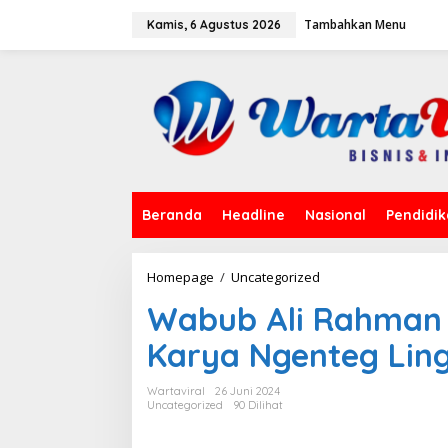
L
Tambahkan Menu
e
Kamis, 6 Agustus 2026
w
a
t
i
k
e
k
o
n
t
Beranda
Headline
Nasional
Pendidi
e
n
Homepage
/
Uncategorized
W
a
Wabub Ali Rahman 
b
u
Karya Ngenteg Lin
b
A
l
Wartaviral
26 Juni 2024
i
Uncategorized
90 Dilihat
R
a