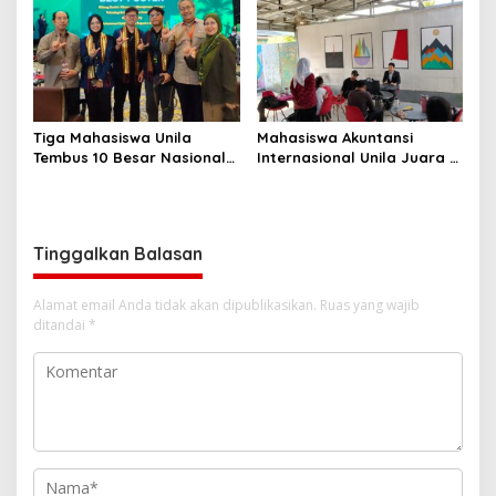
2027–2031
Tiga Mahasiswa Unila
Mahasiswa Akuntansi
Tembus 10 Besar Nasional
Internasional Unila Juara 1
Perisai 2026
Nasional Newscasting
Tinggalkan Balasan
Alamat email Anda tidak akan dipublikasikan.
Ruas yang wajib
ditandai
*