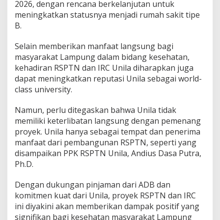
2026, dengan rencana berkelanjutan untuk
U
meningkatkan statusnya menjadi rumah sakit tipe
n
i
B.
v
e
Selain memberikan manfaat langsung bagi
r
masyarakat Lampung dalam bidang kesehatan,
s
kehadiran RSPTN dan IRC Unila diharapkan juga
i
t
dapat meningkatkan reputasi Unila sebagai world-
a
class university.
s
Namun, perlu ditegaskan bahwa Unila tidak
memiliki keterlibatan langsung dengan pemenang
proyek. Unila hanya sebagai tempat dan penerima
manfaat dari pembangunan RSPTN, seperti yang
disampaikan PPK RSPTN Unila, Andius Dasa Putra,
Ph.D.
Dengan dukungan pinjaman dari ADB dan
komitmen kuat dari Unila, proyek RSPTN dan IRC
ini diyakini akan memberikan dampak positif yang
signifikan bagi kesehatan masyarakat Lampung