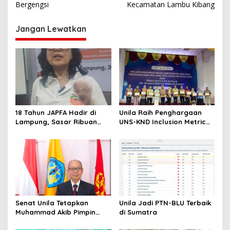
Bergengsi
Kecamatan Lambu Kibang
i
g
Jangan Lewatkan
a
s
i
p
o
s
18 Tahun JAPFA Hadir di
Unila Raih Penghargaan
Lampung, Sasar Ribuan
UNS-KND Inclusion Metric
Siswa demi Cetak Generasi
2026
Sehat
Senat Unila Tetapkan
Unila Jadi PTN-BLU Terbaik
Muhammad Akib Pimpin
di Sumatra
Panitia Pemilihan Rektor