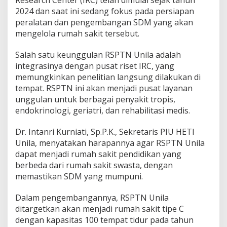
Research Center (IRC) telah dimulai sejak tahun
y
2024 dan saat ini sedang fokus pada persiapan
a
peralatan dan pengembangan SDM yang akan
r
a
mengelola rumah sakit tersebut.
k
a
Salah satu keunggulan RSPTN Unila adalah
t
integrasinya dengan pusat riset IRC, yang
L
memungkinkan penelitian langsung dilakukan di
a
m
tempat. RSPTN ini akan menjadi pusat layanan
p
unggulan untuk berbagai penyakit tropis,
u
endokrinologi, geriatri, dan rehabilitasi medis.
n
g
Dr. Intanri Kurniati, Sp.P.K., Sekretaris PIU HETI
d
a
Unila, menyatakan harapannya agar RSPTN Unila
n
dapat menjadi rumah sakit pendidikan yang
R
berbeda dari rumah sakit swasta, dengan
e
memastikan SDM yang mumpuni.
p
u
t
Dalam pengembangannya, RSPTN Unila
a
ditargetkan akan menjadi rumah sakit tipe C
s
dengan kapasitas 100 tempat tidur pada tahun
i