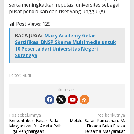
serta meningkatkan reputasi universitas sebagai
pusat pendidikan dan riset yang unggul.(*)
Post Views:
125
BACA JUGA:
Maxy Academy Gelar
Sertifikasi BNSP Skema Multimedia untuk
10 Peserta dari Universitas Negeri
Surabaya
Editor: Rudi
Ikuti Kami
N
Pos sebelumnya
Pos berikutnya
Berkontribusi Besar Pada
Melalui Safari Ramadhan, M.
a
Masyarakat, XL Axiata Raih
Firsada Buka Puasa
v
Tiga Penghargaan
Bersama Masyarakat