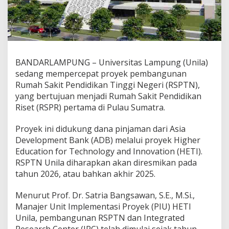
u
s
i
B
e
s
a
BANDARLAMPUNG – Universitas Lampung (Unila)
r
sedang mempercepat proyek pembangunan
u
Rumah Sakit Pendidikan Tinggi Negeri (RSPTN),
n
yang bertujuan menjadi Rumah Sakit Pendidikan
t
u
Riset (RSPR) pertama di Pulau Sumatra.
k
K
Proyek ini didukung dana pinjaman dari Asia
e
Development Bank (ADB) melalui proyek Higher
s
Education for Technology and Innovation (HETI).
e
h
RSPTN Unila diharapkan akan diresmikan pada
a
tahun 2026, atau bahkan akhir 2025.
t
a
Menurut Prof. Dr. Satria Bangsawan, S.E., M.Si.,
n
Manajer Unit Implementasi Proyek (PIU) HETI
M
a
Unila, pembangunan RSPTN dan Integrated
s