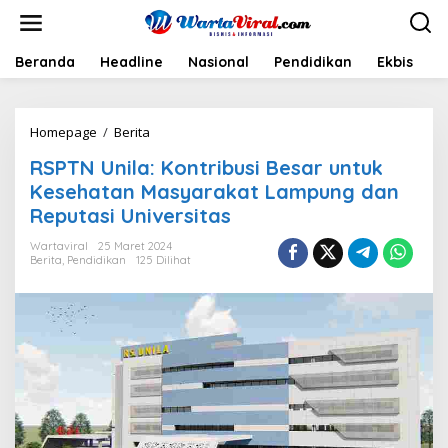
L
e
w
a
Beranda
Headline
Nasional
Pendidikan
Ekbis
H
t
i
k
Homepage
/
Berita
R
e
S
k
RSPTN Unila: Kontribusi Besar untuk
P
o
T
n
Kesehatan Masyarakat Lampung dan
N
t
Reputasi Universitas
U
e
n
n
Wartaviral
25 Maret 2024
i
Berita
,
Pendidikan
125 Dilihat
l
a
:
K
o
n
t
r
i
b