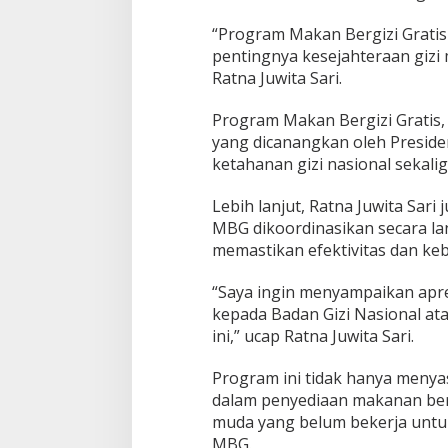
a
s
“Program Makan Bergizi Grati
y
pentingnya kesejahteraan gizi
a
Ratna Juwita Sari.
r
a
Program Makan Bergizi Gratis,
k
a
yang dicanangkan oleh Presid
t
ketahanan gizi nasional seka
Lebih lanjut, Ratna Juwita Sa
MBG dikoordinasikan secara la
memastikan efektivitas dan keb
“Saya ingin menyampaikan apre
kepada Badan Gizi Nasional ata
ini,” ucap Ratna Juwita Sari.
Program ini tidak hanya menya
dalam penyediaan makanan ber
muda yang belum bekerja untuk
MBG.