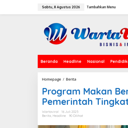
L
Tambahkan Menu
e
Sabtu, 8 Agustus 2026
w
a
t
i
k
e
k
o
n
t
Beranda
Headline
Nasional
Pendidi
e
n
Homepage
/
Berita
P
r
Program Makan Ber
o
g
Pemerintah Tingkat
r
a
m
Wartaviral
16 Juli 2025
M
Berita
,
Headline
90 Dilihat
a
k