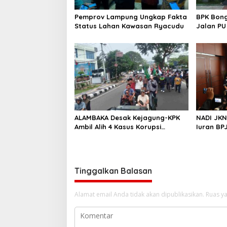
o
s
Pemprov Lampung Ungkap Fakta
BPK Bong
Status Lahan Kawasan Ryacudu
Jalan P
ALAMBAKA Desak Kejagung-KPK
NADI JKN 
Ambil Alih 4 Kasus Korupsi
Iuran BP
Lampung
Ditabung
Tinggalkan Balasan
Alamat email Anda tidak akan dipublikasikan.
Ruas ya