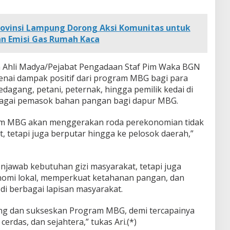
ovinsi Lampung Dorong Aksi Komunitas untuk
an Emisi Gas Rumah Kaca
an Ahli Madya/Pejabat Pengadaan Staf Pim Waka BGN
enai dampak positif dari program MBG bagi para
edagang, petani, peternak, hingga pemilik kedai di
ebagai pemasok bahan pangan bagi dapur MBG.
ram MBG akan menggerakan roda perekonomian tidak
t, tetapi juga berputar hingga ke pelosok daerah,”
awab kebutuhan gizi masyarakat, tetapi juga
omi lokal, memperkuat ketahanan pangan, dan
i berbagai lapisan masyarakat.
ng dan sukseskan Program MBG, demi tercapainya
erdas, dan sejahtera,” tukas Ari.(*)