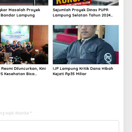
kar Masalah Proyek
Sejumlah Proyek Dinas PUPR
U Bandar Lampung
Lampung Selatan Tahun 2024
dan 2026 Dilaporkan DPP KAMPUD
Ke KEJATI Lampung
Resmi Diluncurkan, Kini
IJP Lampung Kritik Dana Hibah
JS Kesehatan Bisa
Kejati Rp35 Miliar
ng wajib ditandai
*