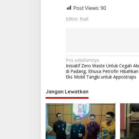
Post Views:
90
Editor: Rudi
N
Pos sebelumnya
Inisiatif Zero Waste Untuk Cegah Ab
a
di Padang, Elnusa Petrofin Hibahka
v
Eks Mobil Tangki untuk Appostraps
i
Jangan Lewatkan
g
a
s
i
p