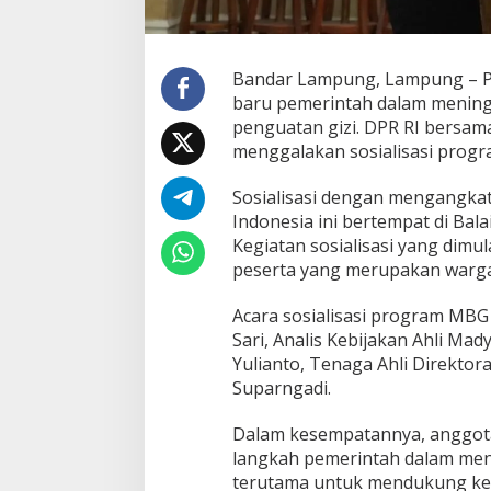
P
e
m
e
Bandar Lampung, Lampung – Pr
r
baru pemerintah dalam mening
i
penguatan gizi. DPR RI bersama
n
menggalakan sosialisasi progr
t
a
h
Sosialisasi dengan mengangka
T
Indonesia ini bertempat di Bal
i
Kegiatan sosialisasi yang dimul
n
peserta yang merupakan warga
g
k
a
Acara sosialisasi program MBG 
t
Sari, Analis Kebijakan Ahli Ma
k
Yulianto, Tenaga Ahli Direktor
a
Suparngadi.
n
G
i
Dalam kesempatannya, anggota 
z
langkah pemerintah dalam men
i
terutama untuk mendukung kelo
M