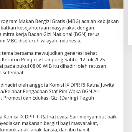
ogram Makan Bergizi Gratis (MBG) adalah kebijakan
katkan kesejahteraan masyarakat dengan
 mitra kerja Badan Gizi Nasional (BGN) terus
am MBG diseluruh wilayah Indonesia.
t tema bersama mewujudkan generasi sehat
ai Keratun Pemprov Lampung Sabtu, 12 Juli 2025.
ai pada pukul 08.00 WIB itu dihadiri oleh ratusan
 setempat.
dihadiri oleh anggota Komisi IX DPR RI Ratna Juwita
dya/Pejabat Pengadaan Staf Pim Waka BGN Ari
at Promosi dan Edukasi Gizi (Daring) Teguh
Komisi IX DPR RI Ratna Juwita Sari menyambut baik
yediakan makanan bergizi bagi masyarakat,
mpok anak-anak, lansia, dan ibu hamil.