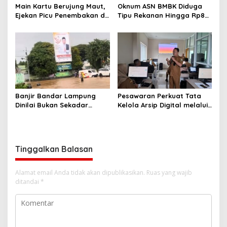
Main Kartu Berujung Maut,
Oknum ASN BMBK Diduga
Ejekan Picu Penembakan di
Tipu Rekanan Hingga Rp8
Lampung Timur
Miliar
Banjir Bandar Lampung
Pesawaran Perkuat Tata
Dinilai Bukan Sekadar
Kelola Arsip Digital melalui
Bencana Alam, LBH Soroti
Bimtek Aplikasi Srikandi
Kelalaian Pemerintah Kota
Tinggalkan Balasan
Alamat email Anda tidak akan dipublikasikan.
Ruas yang wajib
ditandai
*