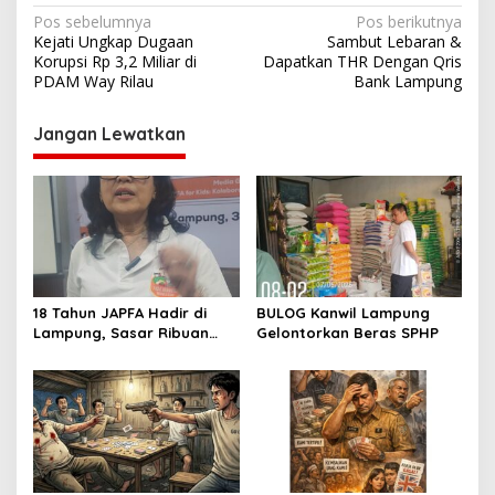
N
Pos sebelumnya
Pos berikutnya
Kejati Ungkap Dugaan
Sambut Lebaran &
a
Korupsi Rp 3,2 Miliar di
Dapatkan THR Dengan Qris
v
PDAM Way Rilau
Bank Lampung
i
Jangan Lewatkan
g
a
s
i
p
o
18 Tahun JAPFA Hadir di
BULOG Kanwil Lampung
s
Lampung, Sasar Ribuan
Gelontorkan Beras SPHP
Siswa demi Cetak Generasi
Sehat