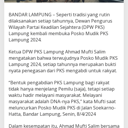
O
M
U
BANDAR LAMPUNG – Seperti tradisi yang rutin
D
dilaksanakan setiap tahunnya, Dewan Pengurus
I
Wilayah Partai Keadilan Sejahtera (DPW PKS)
K
Lampung kembali membuka Posko Mudik PKS
2
0
Lampung 2024.
2
4
Ketua DPW PKS Lampung Ahmad Mufti Salim
mengatakan bahwa terwujudnya Posko Mudik PKS
Lampung 2024, setiap tahunnya merupakan bukti
nyata penegasan dari PKS mengabdi untuk rakyat.
“Bentuk pengabdian PKS Lampung bagi rakyat
tidak hanya menjelang Pemilu (saja), tetapi setiap
waktu hadir melayani masyarakat. Melayani
masyarakat adalah DNA-nya PKS,” kata Mufti saat
meluncurkan Posko Mudik PKS di Jalan Soekarno-
Hatta, Bandar Lampung, Senin, 8/4/2024
Dalam kesempatan itu, Ahmad Mufti Salim bersama