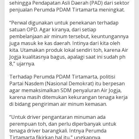
sehingga Pendapatan Asli Daerah (PAD) dari sektor
l
S
penjualan Perumda PDAM Tirtamarta meningkat.
o
a
“Perwal digunakan untuk penekanan terhadap
l
satuan OPD. Agar kiranya, dari setiap
A
pembelanjaan air minum tersebut, keuntungannya
i
r
juga masuk ke kas daerah. Intinya dari kita oleh
J
kita. Utamakan produk lokal sendiri toh, karena Air
o
Jogja kualitasnya bagus, apalagi saat ini sudah ph
g
8,” ujarnya.
j
a
,
Terhadap Perumda PDAM Tirtamarta, politisi
T
Partai Nasdem (Nasional Demokrat) itu berpesan
u
agar memaksimalkan SDM penyaluran Air Jogja,
j
karena masih ditemukan kekurangan tenaga kerja
u
di bidang pengiriman air minum kemasan.
a
n
T
“Untuk driver pengantaran minuman ada
i
perempuan toh, dan perlu diperbanyak untuk
n
tenaga driver barangkali. Intnya Perumda
g
Tirtamarta fikirkan hal itu,” ungkapnya.
k