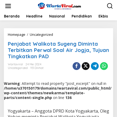
L
e
w
a
Beranda
Headline
Nasional
Pendidikan
Ekbis
H
t
i
k
Homepage
/
Uncategorized
P
e
e
k
Penjabat Walikota Sugeng Diminta
n
o
j
n
Terbitkan Perwal Soal Air Jogja, Tujuan
a
t
Tingkatkan PAD
b
e
a
n
Wartaviral
24 Mei 2024
t
Uncategorized
113 Dilihat
W
a
l
Warning
: Attempt to read property "post_excerpt" on null in
i
/home/u370150179/domains/wartaviral.com/public_html/
k
wp-content/themes/newkarma/template-
o
parts/content-single.php
on line
136
t
a
S
Yogyakarta – Anggota DPRD Kota Yogyakarta, Oleg
u
Yohan meminta Penjabat Walikota Yogyakarta,