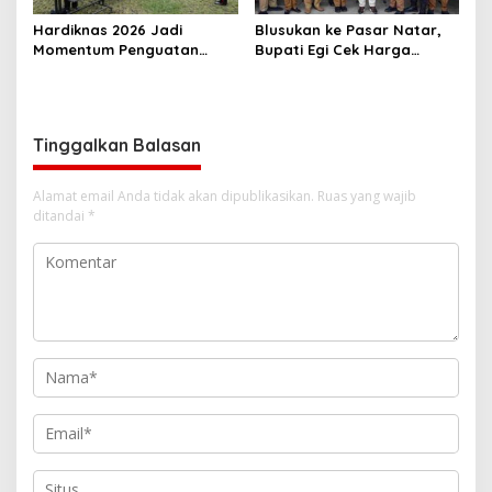
Hardiknas 2026 Jadi
Blusukan ke Pasar Natar,
Momentum Penguatan
Bupati Egi Cek Harga
Pendidikan Inklusif di
Sembako Jelang Lebaran,
Lampung
Pedagang: Masih Stabil
Tinggalkan Balasan
Alamat email Anda tidak akan dipublikasikan.
Ruas yang wajib
ditandai
*