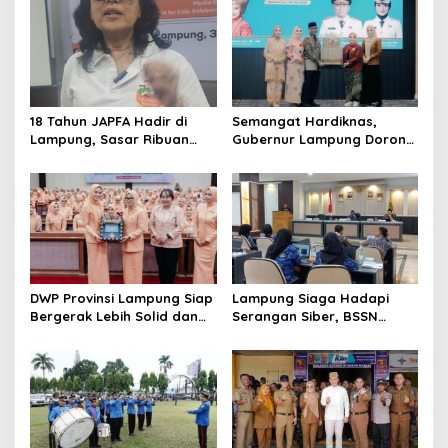
i
p
o
s
18 Tahun JAPFA Hadir di
Semangat Hardiknas,
Lampung, Sasar Ribuan
Gubernur Lampung Dorong
Siswa demi Cetak Generasi
Generasi Muda Bangga
Sehat
Berbahasa Lampung
DWP Provinsi Lampung Siap
Lampung Siaga Hadapi
Bergerak Lebih Solid dan
Serangan Siber, BSSN
Aktif Dalam Mendukung
Dorong Pembentukan TTIS
Pembangunan Daerah
di Kabupaten/Kota