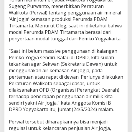
g
Sugeng Purwanto, menerbitkan Peraturan
e
Walikota (Perwal) tentang penggunaan air mineral
n
g
‘Air Jogja’ kemasan produksi Perumda PDAM
D
Tirtamarta. Menurut Oleg, saat ini diketahui bahwa
i
modal Perumda PDAM Tirtamarta berasal dari
m
penyertaan modal tunggal dari Pemko Yogyakarta.
i
n
t
“Saat ini belum massive penggunaan di kalangan
a
Pemko Yogya sendiri. Kalau di DPRD, kita sudah
T
tekankan agar Sekwan (Sekretaris Dewan) untuk
e
menggunakan air kemasan Air Jogja, pada
r
pertemuan atau rapat di dewan. Perlunya dilakukan
b
i
Peraturan Walikota sebagai dasar, untuk
t
dilaksanakan OPD (Organisasi Perangkat Daerah)
k
terhadap penerapan penggunaan air milik kita
a
sendiri yakni Air Jogja,” kata Anggota Komisi B
n
P
DPRD Yogyakarta itu, Jumat (24/5/2024) malam.
e
r
Perwal tersebut diharapkannya bisa menjadi
w
regulasi untuk kelancaran penjualan Air Jogja,
a