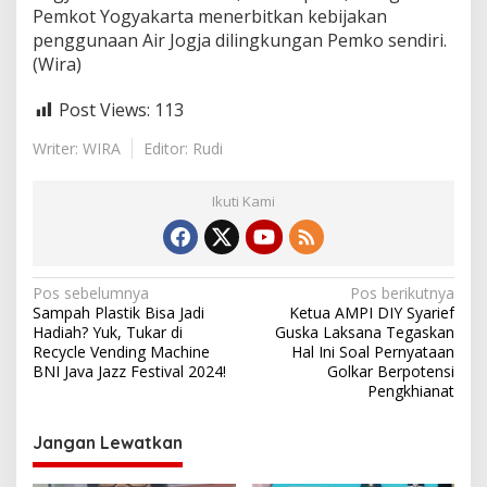
Pemkot Yogyakarta menerbitkan kebijakan
penggunaan Air Jogja dilingkungan Pemko sendiri.
(Wira)
Post Views:
113
Writer: WIRA
Editor: Rudi
Ikuti Kami
N
Pos sebelumnya
Pos berikutnya
Sampah Plastik Bisa Jadi
Ketua AMPI DIY Syarief
a
Hadiah? Yuk, Tukar di
Guska Laksana Tegaskan
v
Recycle Vending Machine
Hal Ini Soal Pernyataan
BNI Java Jazz Festival 2024!
Golkar Berpotensi
i
Pengkhianat
g
Jangan Lewatkan
a
s