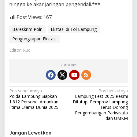
hingga ke akar jaringan pengendali.***
Post Views:
167
Bareskrim Polri
Ekstasi di Tol Lampung
Pengungkapan Ekstasi
Editor: Rudi
Ikuti Kami
N
Pos sebelumnya
Pos berikutnya
Polda Lampung Siapkan
Lampung Fest 2025 Resmi
a
1.612 Personel Amankan
Ditutup, Pemprov Lampung
v
Ijtima Ulama Dunia 2025
Terus Dorong
Pengembangan Pariwisata
i
dan UMKM
g
Jangan Lewatkan
a