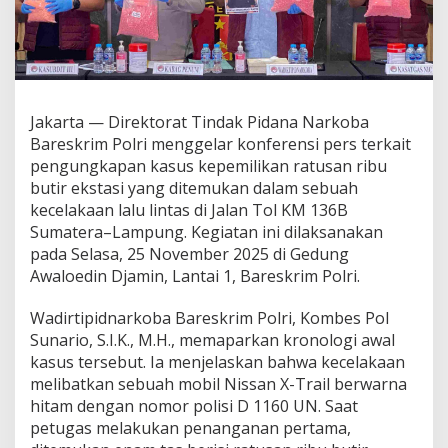
k
E
k
s
t
a
s
Jakarta — Direktorat Tindak Pidana Narkoba
i
Bareskrim Polri menggelar konferensi pers terkait
d
pengungkapan kasus kepemilikan ratusan ribu
i
butir ekstasi yang ditemukan dalam sebuah
T
o
kecelakaan lalu lintas di Jalan Tol KM 136B
l
Sumatera–Lampung. Kegiatan ini dilaksanakan
L
pada Selasa, 25 November 2025 di Gedung
a
Awaloedin Djamin, Lantai 1, Bareskrim Polri.
m
p
u
Wadirtipidnarkoba Bareskrim Polri, Kombes Pol
n
Sunario, S.I.K., M.H., memaparkan kronologi awal
g
kasus tersebut. Ia menjelaskan bahwa kecelakaan
,
melibatkan sebuah mobil Nissan X-Trail berwarna
B
a
hitam dengan nomor polisi D 1160 UN. Saat
r
petugas melakukan penanganan pertama,
e