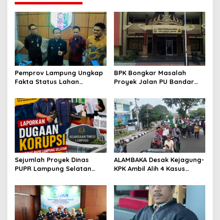
s
i
p
o
s
Pemprov Lampung Ungkap
BPK Bongkar Masalah
Fakta Status Lahan
Proyek Jalan PU Bandar
Kawasan Ryacudu
Lampung
Sejumlah Proyek Dinas
ALAMBAKA Desak Kejagung-
PUPR Lampung Selatan
KPK Ambil Alih 4 Kasus
Tahun 2024 dan 2026
Korupsi Lampung
Dilaporkan DPP KAMPUD Ke
KEJATI Lampung