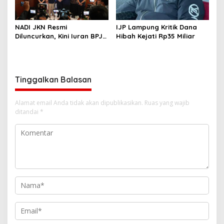
NADI JKN Resmi
IJP Lampung Kritik Dana
Diluncurkan, Kini Iuran BPJS
Hibah Kejati Rp35 Miliar
Kesehatan Bisa Ditabung
Tinggalkan Balasan
Alamat email Anda tidak akan dipublikasikan.
Ruas yang wajib
ditandai
*