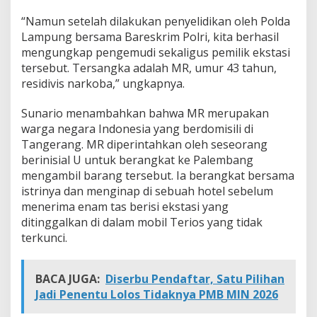
a
“Namun setelah dilakukan penyelidikan oleh Polda
i
T
Lampung bersama Bareskrim Polri, kita berhasil
e
mengungkap pengemudi sekaligus pemilik ekstasi
r
tersebut. Tersangka adalah MR, umur 43 tahun,
s
residivis narkoba,” ungkapnya.
a
n
g
Sunario menambahkan bahwa MR merupakan
k
warga negara Indonesia yang berdomisili di
a
Tangerang. MR diperintahkan oleh seseorang
berinisial U untuk berangkat ke Palembang
mengambil barang tersebut. Ia berangkat bersama
istrinya dan menginap di sebuah hotel sebelum
menerima enam tas berisi ekstasi yang
ditinggalkan di dalam mobil Terios yang tidak
terkunci.
BACA JUGA:
Diserbu Pendaftar, Satu Pilihan
Jadi Penentu Lolos Tidaknya PMB MIN 2026