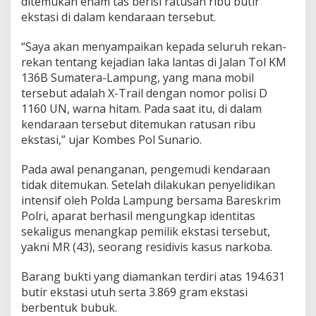
ditemukan enam tas berisi ratusan ribu butir
s
ekstasi di dalam kendaraan tersebut.
k
r
i
“Saya akan menyampaikan kepada seluruh rekan-
m
rekan tentang kejadian laka lantas di Jalan Tol KM
P
136B Sumatera-Lampung, yang mana mobil
o
tersebut adalah X-Trail dengan nomor polisi D
l
1160 UN, warna hitam. Pada saat itu, di dalam
r
i
kendaraan tersebut ditemukan ratusan ribu
T
ekstasi,” ujar Kombes Pol Sunario.
e
t
Pada awal penanganan, pengemudi kendaraan
a
tidak ditemukan. Setelah dilakukan penyelidikan
p
k
intensif oleh Polda Lampung bersama Bareskrim
a
Polri, aparat berhasil mengungkap identitas
n
sekaligus menangkap pemilik ekstasi tersebut,
M
yakni MR (43), seorang residivis kasus narkoba.
R
s
e
Barang bukti yang diamankan terdiri atas 194.631
b
butir ekstasi utuh serta 3.869 gram ekstasi
a
berbentuk bubuk.
g