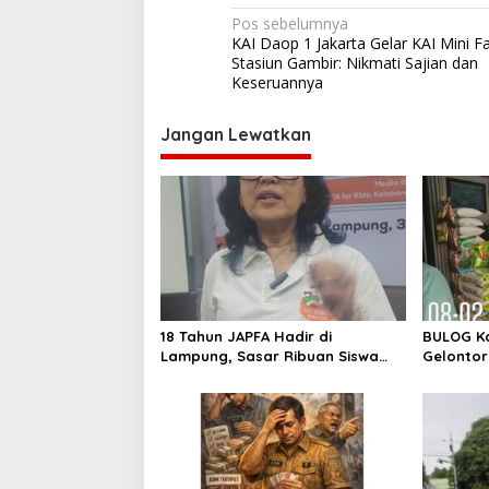
N
Pos sebelumnya
KAI Daop 1 Jakarta Gelar KAI Mini Fa
a
Stasiun Gambir: Nikmati Sajian dan
v
Keseruannya
i
Jangan Lewatkan
g
a
s
i
p
o
s
18 Tahun JAPFA Hadir di
BULOG K
Lampung, Sasar Ribuan Siswa
Gelontor
demi Cetak Generasi Sehat