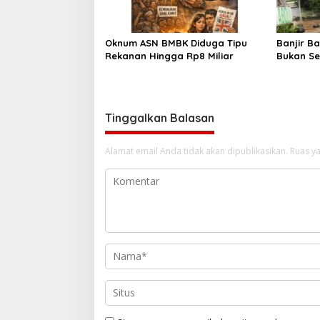
Oknum ASN BMBK Diduga Tipu
Banjir B
Rekanan Hingga Rp8 Miliar
Bukan Se
LBH Soro
Kota
Tinggalkan Balasan
Alamat email Anda tidak akan dipublikasikan.
Ruas ya