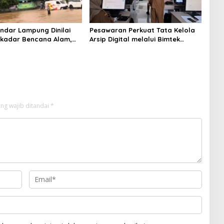
andar Lampung Dinilai
Pesawaran Perkuat Tata Kelola
kadar Bencana Alam,
Arsip Digital melalui Bimtek
ti Kelalaian Pemerintah
Aplikasi Srikandi
ng wajib ditandai
*