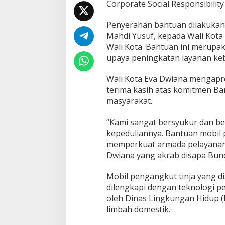
Corporate Social Responsibility 
u
U
n
Penyerahan bantuan dilakukan
i
Mahdi Yusuf, kepada Wali Kota
t
Wali Kota. Bantuan ini merupa
M
upaya peningkatan layanan keb
o
b
i
Wali Kota Eva Dwiana mengapre
l
terima kasih atas komitmen B
P
masyarakat.
e
n
“Kami sangat bersyukur dan b
g
a
kepeduliannya. Bantuan mobil 
n
memperkuat armada pelayanan s
g
Dwiana yang akrab disapa Bund
k
u
Mobil pengangkut tinja yang dis
t
T
dilengkapi dengan teknologi p
i
oleh Dinas Lingkungan Hidup 
n
limbah domestik.
j
a