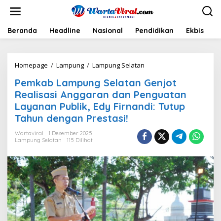
L
e
w
a
Beranda
Headline
Nasional
Pendidikan
Ekbis
H
t
i
k
Homepage
/
Lampung
/
Lampung Selatan
P
e
e
k
Pemkab Lampung Selatan Genjot
m
o
k
n
Realisasi Anggaran dan Penguatan
a
t
Layanan Publik, Edy Firnandi: Tutup
b
e
Tahun dengan Prestasi!
L
n
a
Wartaviral
1 Desember 2025
m
Lampung Selatan
115 Dilihat
p
u
n
g
S
e
l
a
t