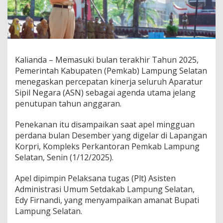
a
n
G
e
n
j
o
Kalianda – Memasuki bulan terakhir Tahun 2025,
t
Pemerintah Kabupaten (Pemkab) Lampung Selatan
R
menegaskan percepatan kinerja seluruh Aparatur
e
Sipil Negara (ASN) sebagai agenda utama jelang
a
l
penutupan tahun anggaran.
i
s
Penekanan itu disampaikan saat apel mingguan
a
perdana bulan Desember yang digelar di Lapangan
s
Korpri, Kompleks Perkantoran Pemkab Lampung
i
A
Selatan, Senin (1/12/2025).
n
g
Apel dipimpin Pelaksana tugas (Plt) Asisten
g
Administrasi Umum Setdakab Lampung Selatan,
a
Edy Firnandi, yang menyampaikan amanat Bupati
r
a
Lampung Selatan.
n