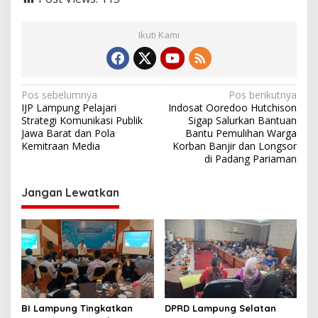
Ikuti Kami
N
Pos sebelumnya
Pos berikutnya
IJP Lampung Pelajari
Indosat Ooredoo Hutchison
a
Strategi Komunikasi Publik
Sigap Salurkan Bantuan
v
Jawa Barat dan Pola
Bantu Pemulihan Warga
Kemitraan Media
Korban Banjir dan Longsor
i
di Padang Pariaman
g
Jangan Lewatkan
a
s
i
p
o
s
BI Lampung Tingkatkan
DPRD Lampung Selatan