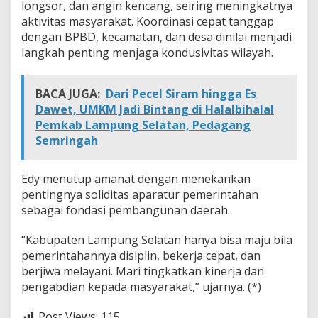
longsor, dan angin kencang, seiring meningkatnya
n
aktivitas masyarakat. Koordinasi cepat tanggap
g
a
dengan BPBD, kecamatan, dan desa dinilai menjadi
n
langkah penting menjaga kondusivitas wilayah.
P
r
e
BACA JUGA:
Dari Pecel Siram hingga Es
s
Dawet, UMKM Jadi Bintang di Halalbihalal
t
Pemkab Lampung Selatan, Pedagang
a
s
Semringah
i
!
Edy menutup amanat dengan menekankan
pentingnya soliditas aparatur pemerintahan
sebagai fondasi pembangunan daerah.
“Kabupaten Lampung Selatan hanya bisa maju bila
pemerintahannya disiplin, bekerja cepat, dan
berjiwa melayani. Mari tingkatkan kinerja dan
pengabdian kepada masyarakat,” ujarnya. (*)
Post Views:
115