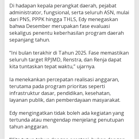
d
Di hadapan kepala perangkat daerah, pejabat
a
administrator, fungsional, serta seluruh ASN, mulai
n
dari PNS, PPPK hingga THLS, Edy menegaskan
P
e
bahwa Desember merupakan fase evaluasi
n
sekaligus penentu keberhasilan program daerah
g
sepanjang tahun.
u
a
“Ini bulan terakhir di Tahun 2025. Fase memastikan
t
a
seluruh target RPJMD, Renstra, dan Renja dapat
n
kita tuntaskan tepat waktu,” ujarnya.
L
a
Ia menekankan percepatan realisasi anggaran,
y
terutama pada program prioritas seperti
a
n
infrastruktur dasar, pendidikan, kesehatan,
a
layanan publik, dan pemberdayaan masyarakat.
n
P
Edy mengingatkan tidak boleh ada kegiatan yang
u
tertunda atau mengendap menjelang penutupan
b
l
tahun anggaran.
i
k