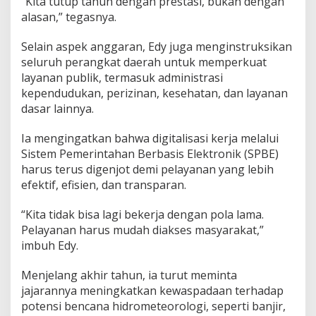
“Kita tutup tahun dengan prestasi, bukan dengan
,
alasan,” tegasnya.
E
d
Selain aspek anggaran, Edy juga menginstruksikan
y
F
seluruh perangkat daerah untuk memperkuat
i
layanan publik, termasuk administrasi
r
kependudukan, perizinan, kesehatan, dan layanan
n
dasar lainnya.
a
n
d
Ia mengingatkan bahwa digitalisasi kerja melalui
i
Sistem Pemerintahan Berbasis Elektronik (SPBE)
:
harus terus digenjot demi pelayanan yang lebih
T
efektif, efisien, dan transparan.
u
t
u
“Kita tidak bisa lagi bekerja dengan pola lama.
p
Pelayanan harus mudah diakses masyarakat,”
T
imbuh Edy.
a
h
Menjelang akhir tahun, ia turut meminta
u
n
jajarannya meningkatkan kewaspadaan terhadap
d
potensi bencana hidrometeorologi, seperti banjir,
e