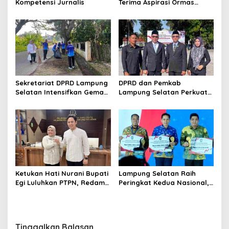
Kompetensi Jurnalis
Terima Aspirasi Ormas
Garuda
Sekretariat DPRD Lampung
DPRD dan Pemkab
Selatan Intensifkan Gema
Lampung Selatan Perkuat
Helau
Semangat Kebangsaan
pada Hari Lahir Pancasila
Ketukan Hati Nurani Bupati
Lampung Selatan Raih
Egi Luluhkan PTPN, Redam
Peringkat Kedua Nasional,
Jerat Hukum Mbah Mujiran
Kantongi Insentif Rp2 Miliar
dari Inovasi Pembiayaan
Daerah
Tinggalkan Balasan