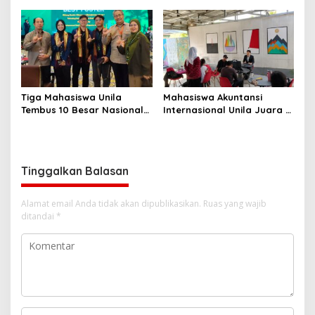
2027–2031
Tiga Mahasiswa Unila
Mahasiswa Akuntansi
Tembus 10 Besar Nasional
Internasional Unila Juara 1
Perisai 2026
Nasional Newscasting
Tinggalkan Balasan
Alamat email Anda tidak akan dipublikasikan.
Ruas yang wajib
ditandai
*