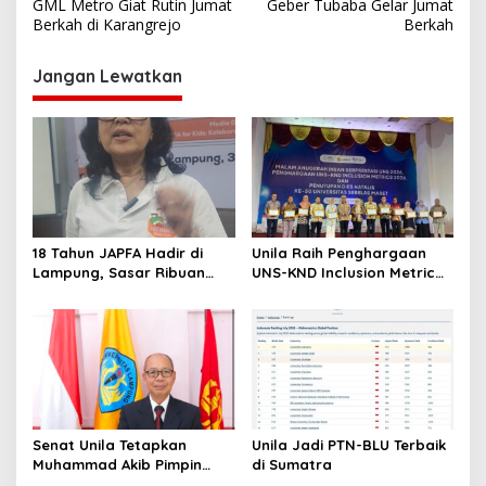
GML Metro Giat Rutin Jumat
Geber Tubaba Gelar Jumat
a
Berkah di Karangrejo
Berkah
v
i
Jangan Lewatkan
g
a
s
i
p
18 Tahun JAPFA Hadir di
Unila Raih Penghargaan
o
Lampung, Sasar Ribuan
UNS-KND Inclusion Metric
s
Siswa demi Cetak Generasi
2026
Sehat
Senat Unila Tetapkan
Unila Jadi PTN-BLU Terbaik
Muhammad Akib Pimpin
di Sumatra
Panitia Pemilihan Rektor