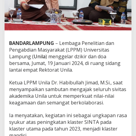
i
r
d
a
n
D
o
a
BANDARLAMPUNG
– Lembaga Penelitian dan
B
Pengabdian Masyarakat (LPPM) Universitas
e
Lampung (
Unila
) menggelar dzikir dan doa
r
bersama, Jumat, 19 Januari 2024, di ruang sidang
s
a
lantai empat Rektorat Unila.
m
a
Ketua LPPM Unila Dr. Habibullah Jimad, M.Si., saat
menyampaikan sambutan mengajak seluruh sivitas
akademika Unila untuk memperkuat nilai-nilai
keagamaan dan semangat berkolaborasi.
Ia menyatakan, kegiatan ini sebagai ungkapan rasa
syukur atas peningkatan klaster SINTA pada
klaster utama pada tahun 2023, menjadi klaster
mandiri.