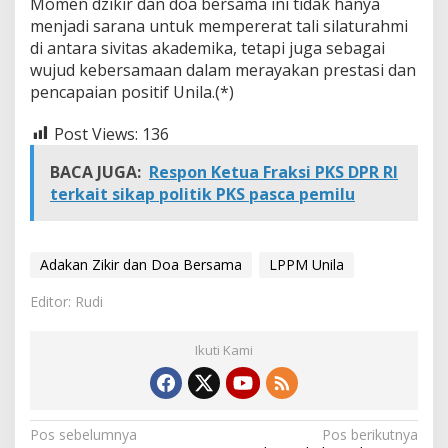
Momen dzikir dan doa bersama ini tidak hanya
menjadi sarana untuk mempererat tali silaturahmi
di antara sivitas akademika, tetapi juga sebagai
wujud kebersamaan dalam merayakan prestasi dan
pencapaian positif Unila.(*)
Post Views:
136
BACA JUGA:
Respon Ketua Fraksi PKS DPR RI
terkait sikap politik PKS pasca pemilu
Adakan Zikir dan Doa Bersama
LPPM Unila
Editor: Rudi
Ikuti Kami
N
Pos sebelumnya
Pos berikutnya