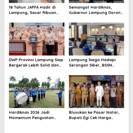
s
18 Tahun JAPFA Hadir di
Semangat Hardiknas,
Lampung, Sasar Ribuan
Gubernur Lampung Dorong
Siswa demi Cetak Generasi
Generasi Muda Bangga
Sehat
Berbahasa Lampung
DWP Provinsi Lampung Siap
Lampung Siaga Hadapi
Bergerak Lebih Solid dan
Serangan Siber, BSSN
Aktif Dalam Mendukung
Dorong Pembentukan TTIS
Pembangunan Daerah
di Kabupaten/Kota
Hardiknas 2026 Jadi
Blusukan ke Pasar Natar,
Momentum Penguatan
Bupati Egi Cek Harga
Pendidikan Inklusif di
Sembako Jelang Lebaran,
Lampung
Pedagang: Masih Stabil