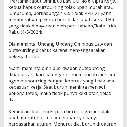
“Pertama cabut Omnibus Law UU No 6 Cipta Kerja,
a
kedua hapus outsourcing tolak upah murah atau
h
lumpsump, perlindungan K3, Tolak PPH 21 yang
memberatkan pekerja buruh dan upah serta THR
yang tidak dibayarkan oleh perusahaan,”kata Erick,
Rabu (1/5/2024).
Dia meminta, Undang Undang Omnibus Law dan
outsourcing dicabut karena menyengsarakan
pekerja buruh.
“Kami meminta omnibus law dan outsourcing
dihapuskan, karena negara sendiri sudah menjadi
agen outsourcing dengan kontrak yang tidak ada
kepastian kerja. Saat buruh meminta menjadi
pekerja tetep, maka tidak punya kekuatan,”jelas
dia.
Kemudian, kata Erick, para buruh juga menolak
upah murah, karena penetapannya hanya
berdasarkan aturan. Menurut dia, buruh di daerah