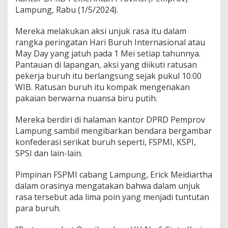
a
Lampung, Rabu (1/5/2024).
m
p
Mereka melakukan aksi unjuk rasa itu dalam
u
n
rangka peringatan Hari Buruh Internasional atau
g
May Day yang jatuh pada 1 Mei setiap tahunnya.
B
Pantauan di lapangan, aksi yang diikuti ratusan
u
pekerja buruh itu berlangsung sejak pukul 10.00
r
WIB. Ratusan buruh itu kompak mengenakan
u
h
pakaian berwarna nuansa biru putih.
M
e
Mereka berdiri di halaman kantor DPRD Pemprov
n
Lampung sambil mengibarkan bendara bergambar
o
konfederasi serikat buruh seperti, FSPMI, KSPI,
l
a
SPSI dan lain-lain.
k
U
Pimpinan FSPMI cabang Lampung, Erick Meidiartha
p
dalam orasinya mengatakan bahwa dalam unjuk
a
rasa tersebut ada lima poin yang menjadi tuntutan
h
M
para buruh.
u
r