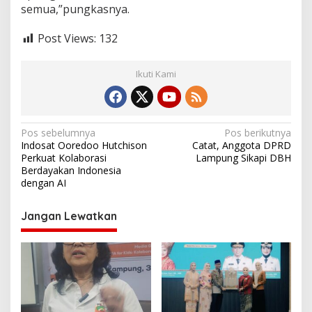
semua,”pungkasnya.
Post Views:
132
Ikuti Kami
N
Pos sebelumnya
Pos berikutnya
Indosat Ooredoo Hutchison
Catat, Anggota DPRD
a
Perkuat Kolaborasi
Lampung Sikapi DBH
v
Berdayakan Indonesia
dengan AI
i
g
Jangan Lewatkan
a
s
i
p
o