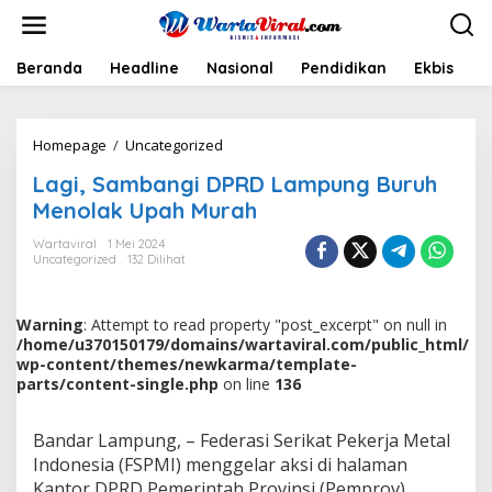
L
e
w
a
Beranda
Headline
Nasional
Pendidikan
Ekbis
H
t
i
k
Homepage
/
Uncategorized
L
e
a
k
Lagi, Sambangi DPRD Lampung Buruh
g
o
i
n
Menolak Upah Murah
,
t
S
e
Wartaviral
1 Mei 2024
Uncategorized
132 Dilihat
a
n
m
b
a
Warning
: Attempt to read property "post_excerpt" on null in
n
/home/u370150179/domains/wartaviral.com/public_html/
g
wp-content/themes/newkarma/template-
i
parts/content-single.php
on line
136
D
P
Bandar Lampung, – Federasi Serikat Pekerja Metal
R
D
Indonesia (FSPMI) menggelar aksi di halaman
L
Kantor DPRD Pemerintah Provinsi (Pemprov)