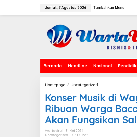
L
Tambahkan Menu
e
Jumat, 7 Agustus 2026
w
a
t
i
k
e
k
o
n
t
Beranda
Headline
Nasional
Pendidi
e
n
Homepage
/
Uncategorized
K
o
Konser Musik di W
n
s
Ribuan Warga Bac
e
r
Akan Fungsikan Salu
M
u
s
Wartaviral
31 Mei 2024
i
Uncategorized
102 Dilihat