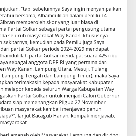
jutkan, “tapi sebelumnya Saya ingin menyampaikan
etahui bersama, Alhamdulillah dalam pemilu 14
ibran memperoleh skor yang luar biasa di
ma Partai Golkar sebagai partai pengusung utama
ada seluruh masyarakat Way Kanan, khususnya
 sekitarnya, kemudian pada Pemilu juga Saya
I dari partai Golkar periode 2024-2029 mendapat
Alhamdulillah partai Golkar mendapat suara 425 ribu
aya sebagai anggota DPR RI yang pertama dari
en Way Kanan, Lampung Utara, Mesuji, Tulang
, Lampung Tengah dan Lampung Timur), maka Saya
capkan terimakasih kepada masyarakat Kabupaten
in melapor kepada seluruh Warga Kabupaten Way
ugaskan Partai Golkar untuk menjadi Calon Gubernur
audara siap memenangkan Pilgub 27 November
 ribuan masyarakat kembali menjawab penuh
 siapa?”, lanjut Bacagub Hanan, kompak menjawab,
 masyarakat.
diberi amanah oleh Masyarakat Lampung dan diridhoi