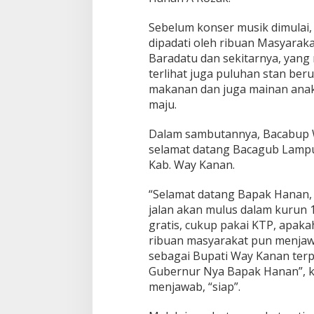
a
n
Sebelum konser musik dimulai, 
W
dipadati oleh ribuan Masyara
a
Baradatu dan sekitarnya, yang 
r
g
terlihat juga puluhan stan b
a
makanan dan juga mainan anak
B
maju.
a
c
Dalam sambutannya, Bacabup 
a
g
selamat datang Bacagub Lamp
u
Kab. Way Kanan.
b
H
“Selamat datang Bapak Hanan, 
a
jalan akan mulus dalam kurun 
n
a
gratis, cukup pakai KTP, apaka
n
ribuan masyarakat pun menjaw
B
sebagai Bupati Way Kanan ter
e
Gubernur Nya Bapak Hanan”, k
r
menjawab, “siap”.
k
o
m