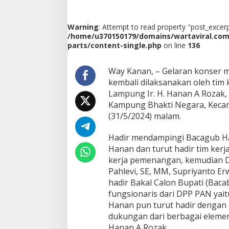
k
d
i
Warning
: Attempt to read property "post_excerpt
W
/home/u370150179/domains/wartaviral.co
a
parts/content-single.php
on line
136
y
K
a
Way Kanan, – Gelaran konser m
n
kembali dilaksanakan oleh tim
a
Lampung Ir. H. Hanan A Rozak, 
n
Kampung Bhakti Negara, Kecam
,
(31/5/2024) malam.
D
i
h
Hadir mendampingi Bacagub Han
a
Hanan dan turut hadir tim ker
d
kerja pemenangan, kemudian Dar
a
Pahlevi, SE, MM, Supriyanto Erw
p
a
hadir Bakal Calon Bupati (Bac
n
fungsionaris dari DPP PAN yaitu
R
Hanan pun turut hadir denga
i
dukungan dari berbagai elemen
b
u
Hanan A Rozak.