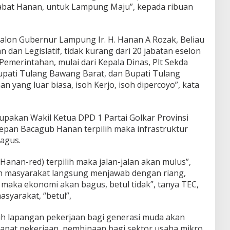
habat Hanan, untuk Lampung Maju”, kepada ribuan
alon Gubernur Lampung Ir. H. Hanan A Rozak, Beliau
dan Legislatif, tidak kurang dari 20 jabatan eselon
emerintahan, mulai dari Kepala Dinas, Plt Sekda
upati Tulang Bawang Barat, dan Bupati Tulang
 yang luar biasa, isoh Kerjo, isoh dipercoyo”, kata
upakan Wakil Ketua DPD 1 Partai Golkar Provinsi
pan Bacagub Hanan terpilih maka infrastruktur
agus.
 (Hanan-red) terpilih maka jalan-jalan akan mulus”,
an masyarakat langsung menjawab dengan riang,
s maka ekonomi akan bagus, betul tidak”, tanya TEC,
syarakat, “betul”,
lih lapangan pekerjaan bagi generasi muda akan
apat pekerjaan, pembinaan bagi sektor usaha mikro,