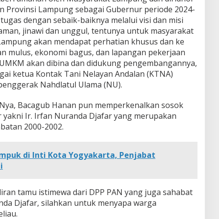
n Provinsi Lampung sebagai Gubernur periode 2024-
ugas dengan sebaik-baiknya melalui visi dan misi
man, jinawi dan unggul, tentunya untuk masyarakat
i Lampung akan mendapat perhatian khusus dan ke
alan mulus, ekonomi bagus, dan lapangan pekerjaan
, UMKM akan dibina dan didukung pengembangannya,
gai ketua Kontak Tani Nelayan Andalan (KTNA)
penggerak Nahdlatul Ulama (NU).
n Nya, Bacagub Hanan pun memperkenalkan sosok
r yakni Ir. Irfan Nuranda Djafar yang merupakan
batan 2000-2002.
puk di Inti Kota Yogyakarta, Penjabat
i
diran tamu istimewa dari DPP PAN yang juga sahabat
anda Djafar, silahkan untuk menyapa warga
liau.