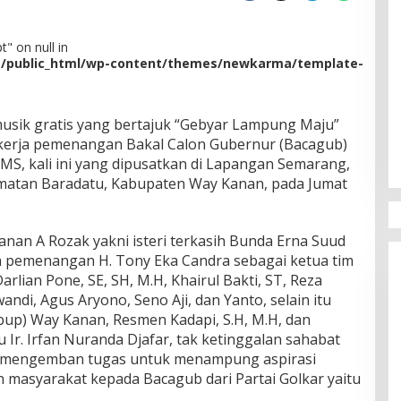
" on null in
m/public_html/wp-content/themes/newkarma/template-
usik gratis yang bertajuk “Gebyar Lampung Maju”
 kerja pemenangan Bakal Calon Gubernur (Bacagub)
MS, kali ini yang dipusatkan di Lapangan Semarang,
atan Baradatu, Kabupaten Way Kanan, pada Jumat
an A Rozak yakni isteri terkasih Bunda Erna Suud
ja pemenangan H. Tony Eka Candra sebagai ketua tim
lian Pone, SE, SH, M.H, Khairul Bakti, ST, Reza
andi, Agus Aryono, Seno Aji, dan Yanto, selain itu
abup) Way Kanan, Resmen Kadapi, S.H, M.H, dan
 Ir. Irfan Nuranda Djafar, tak ketinggalan sahabat
n mengemban tugas untuk menampung aspirasi
 masyarakat kepada Bacagub dari Partai Golkar yaitu