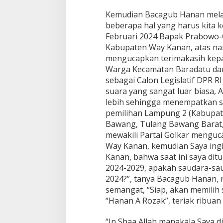
Kemudian Bacagub Hanan melan
beberapa hal yang harus kita k
Februari 2024 Bapak Prabowo-G
Kabupaten Way Kanan, atas na
mengucapkan terimakasih kep
Warga Kecamatan Baradatu dan
sebagai Calon Legislatif DPR R
suara yang sangat luar biasa, 
lebih sehingga menempatkan s
pemilihan Lampung 2 (Kabupat
Bawang, Tulang Bawang Barat
mewakili Partai Golkar mengu
Way Kanan, kemudian Saya ing
Kanan, bahwa saat ini saya dit
2024-2029, apakah saudara-s
2024?”, tanya Bacagub Hanan,
semangat, “Siap, akan memilih
“Hanan A Rozak”, teriak ribuan
“In Shaa Allah manakala Saya 