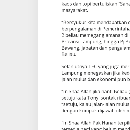
kaos dan topi bertuliskan “Sa
I
masyarakat.
r
i
g
“Bersyukur kita mendapatkan c
a
berpengalaman di Pemerintahan 
s
2 beliau memegang amanah di P
i
Provinsi Lampung, hingga Pj B
U
n
Bawang, jabatan dan pengalaman
t
Beliau.
u
k
Selanjutnya TEC yang juga mer
P
Lampung menegaskan jika kede
e
t
jalan mulus dan ekonomi pun b
a
n
“In Shaa Allah jika nanti Beliau
i
setuju kata Tony, sontak ribu
“setuju, kalau jalan-jalan mulu
dengan kompak dijawab oleh ma
“In Shaa Allah Pak Hanan terpi
tersedia bagi yang belum mend