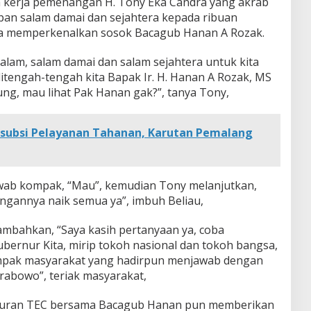
m kerja pemenangan H. Tony Eka Candra yang akrab
an salam damai dan sejahtera kepada ribuan
ga memperkenalkan sosok Bacagub Hanan A Rozak.
lam, salam damai dan salam sejahtera untuk kita
ditengah-tengah kita Bapak Ir. H. Hanan A Rozak, MS
g, mau lihat Pak Hanan gak?”, tanya Tony,
subsi Pelayanan Tahanan, Karutan Pemalang
ab kompak, “Mau”, kemudian Tony melanjutkan,
tangannya naik semua ya”, imbuh Beliau,
mbahkan, “Saya kasih pertanyaan ya, coba
bernur Kita, mirip tokoh nasional dan tokoh bangsa,
ompak masyarakat yang hadirpun menjawab dengan
Prabowo”, teriak masyarakat,
buran TEC bersama Bacagub Hanan pun memberikan