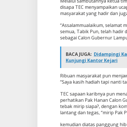
Melalui sambutannya ketua ti
i
disapa TEC menyampaikan ucap
t
masyarakat yang hadir dan ju
m
e
n
“Assalammualaikum, selamat ma
A
semua, Tabik Pun, telah hadir 
k
sebagai Calon Gubernur Lampun
a
n
F
BACA JUGA:
Didampingi Ka
u
Kunjungi Kantor Kejari
n
g
s
Ribuan masyarakat pun menjaw
i
k
“Saya kasih hadiah tapi nanti 
a
n
TEC sapaan karibnya pun mena
S
perhatikan Pak Hanan Calon Gu
a
tebak mirip siapa?, dengan k
l
u
lantang dan tegas, “mirip Pak 
r
a
kemudian diatas panggung hi
n