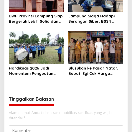
DWP Provinsi Lampung Siap
Lampung Siaga Hadapi
Bergerak Lebih Solid dan
Serangan Siber, BSSN
Aktif Dalam Mendukung
Dorong Pembentukan TTIS
Pembangunan Daerah
di Kabupaten/Kota
Hardiknas 2026 Jadi
Blusukan ke Pasar Natar,
Momentum Penguatan
Bupati Egi Cek Harga
Pendidikan Inklusif di
Sembako Jelang Lebaran,
Lampung
Pedagang: Masih Stabil
Tinggalkan Balasan
Alamat email Anda tidak akan dipublikasikan.
Ruas yang wajib
ditandai
*