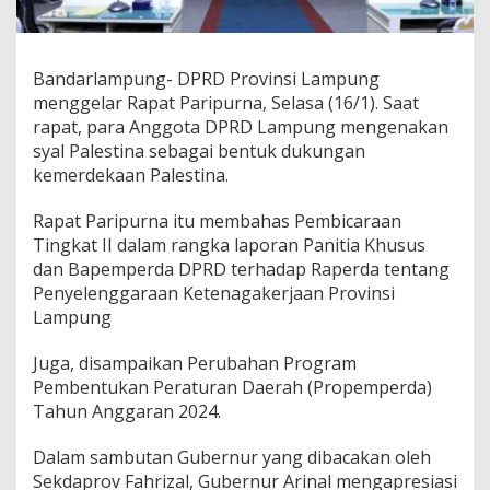
n
a
,
D
Bandarlampung- DPRD Provinsi Lampung
P
menggelar Rapat Paripurna, Selasa (16/1). Saat
R
rapat, para Anggota DPRD Lampung mengenakan
D
L
syal Palestina sebagai bentuk dukungan
a
kemerdekaan Palestina.
m
p
Rapat Paripurna itu membahas Pembicaraan
u
Tingkat II dalam rangka laporan Panitia Khusus
n
g
dan Bapemperda DPRD terhadap Raperda tentang
G
Penyelenggaraan Ketenagakerjaan Provinsi
e
Lampung
l
a
Juga, disampaikan Perubahan Program
r
R
Pembentukan Peraturan Daerah (Propemperda)
a
Tahun Anggaran 2024.
p
a
Dalam sambutan Gubernur yang dibacakan oleh
t
Sekdaprov Fahrizal, Gubernur Arinal mengapresiasi
P