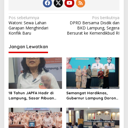
N
Pos sebelumnya
Pos berikutnya
Watoni: Sewa Lahan
DPRD Bersama Disdik dan
a
Garapan Menghindari
BKD Lampung, Segera
v
Konflik Baru
Bersurat ke Kemendikbud RI
i
Jangan Lewatkan
g
a
s
i
p
o
18 Tahun JAPFA Hadir di
Semangat Hardiknas,
s
Lampung, Sasar Ribuan
Gubernur Lampung Dorong
Siswa demi Cetak Generasi
Generasi Muda Bangga
Sehat
Berbahasa Lampung