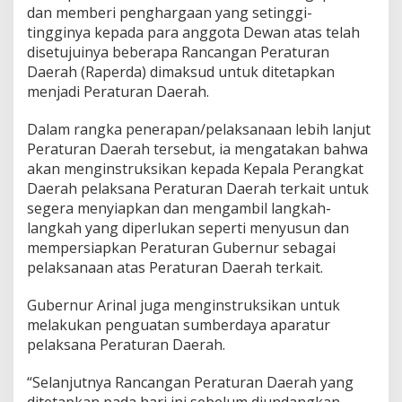
a
dan memberi penghargaan yang setinggi-
r
tingginya kepada para anggota Dewan atas telah
i
disetujuinya beberapa Rancangan Peraturan
p
Daerah (Raperda) dimaksud untuk ditetapkan
u
menjadi Peraturan Daerah.
r
n
a
Dalam rangka penerapan/pelaksanaan lebih lanjut
Peraturan Daerah tersebut, ia mengatakan bahwa
akan menginstruksikan kepada Kepala Perangkat
Daerah pelaksana Peraturan Daerah terkait untuk
segera menyiapkan dan mengambil langkah-
langkah yang diperlukan seperti menyusun dan
mempersiapkan Peraturan Gubernur sebagai
pelaksanaan atas Peraturan Daerah terkait.
Gubernur Arinal juga menginstruksikan untuk
melakukan penguatan sumberdaya aparatur
pelaksana Peraturan Daerah.
“Selanjutnya Rancangan Peraturan Daerah yang