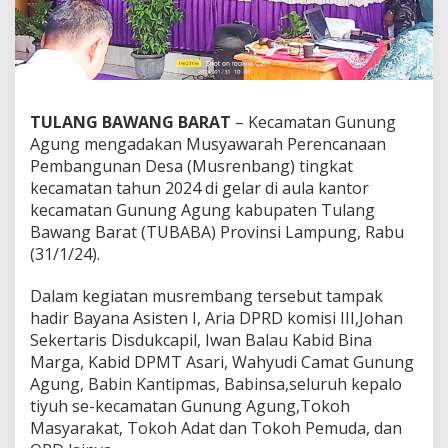
n
g
T
u
b
a
b
TULANG BAWANG BARAT
– Kecamatan Gunung
a
Agung mengadakan Musyawarah Perencanaan
G
Pembangunan Desa (Musrenbang) tingkat
e
kecamatan tahun 2024 di gelar di aula kantor
l
a
kecamatan Gunung Agung kabupaten Tulang
r
Bawang Barat (TUBABA) Provinsi Lampung, Rabu
M
(31/1/24).
u
s
Dalam kegiatan musrembang tersebut tampak
r
e
hadir Bayana Asisten I, Aria DPRD komisi III,Johan
n
Sekertaris Disdukcapil, Iwan Balau Kabid Bina
b
Marga, Kabid DPMT Asari, Wahyudi Camat Gunung
a
Agung, Babin Kantipmas, Babinsa,seluruh kepalo
n
g
tiyuh se-kecamatan Gunung Agung,Tokoh
B
Masyarakat, Tokoh Adat dan Tokoh Pemuda, dan
a