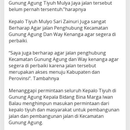
Gunung Agung Tiyuh Mulya Jaya jalan tersebut
u
m
belum pernah tersentuh.”harapnya
b
u
Kepalo Tiyuh Mulyo Sari Zainuri Juga sangat
h
Berharap Agar jalan Penghubung Kecamatan
a
Gunung Agung Dan Way Kenanga agar segera di
n
E
perbaiki.
k
o
“Saya juga berharap agar jalan penghubung
n
Kecamatan Gunung Agung dan Way kenanga agar
o
segera di perbaiki karena jalan tersebut
m
i
merupakan akses menuju Kabupaten dan
Perovinsi”. Tambahnya
Menanggapi permintaan seluruh Kepalo Tiyuh di
Gunung Agung Kepala Bidang Bina Marga Iwan
Balau menghimpun masukan permintaan dari
kepalo tiyuh dan masyarakat untuk pembangunan
jalan dan pembangunan jalan di Kecamatan
Gunung Agung.