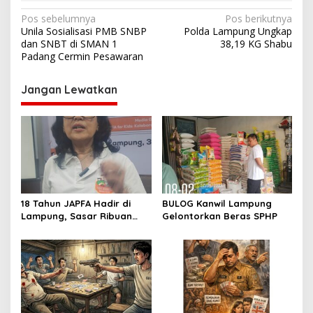
N
Pos sebelumnya
Pos berikutnya
Unila Sosialisasi PMB SNBP
Polda Lampung Ungkap
a
dan SNBT di SMAN 1
38,19 KG Shabu
v
Padang Cermin Pesawaran
i
Jangan Lewatkan
g
a
s
i
p
o
18 Tahun JAPFA Hadir di
BULOG Kanwil Lampung
s
Lampung, Sasar Ribuan
Gelontorkan Beras SPHP
Siswa demi Cetak Generasi
Sehat