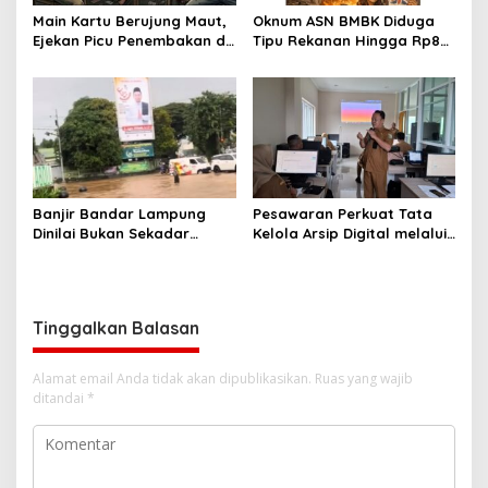
Main Kartu Berujung Maut,
Oknum ASN BMBK Diduga
Ejekan Picu Penembakan di
Tipu Rekanan Hingga Rp8
Lampung Timur
Miliar
Banjir Bandar Lampung
Pesawaran Perkuat Tata
Dinilai Bukan Sekadar
Kelola Arsip Digital melalui
Bencana Alam, LBH Soroti
Bimtek Aplikasi Srikandi
Kelalaian Pemerintah Kota
Tinggalkan Balasan
Alamat email Anda tidak akan dipublikasikan.
Ruas yang wajib
ditandai
*