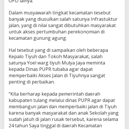
OPD lainya.
h
a
Dalam musyawarah tingkat kecamatan tesebut
s
I
banyak yang diusulkan salah satunya Infrastuktur
n
jalan, yang di nilai sangat dibutuhkan masyarakat
f
untuk akses pertumbuhan perekonomian di
r
kecamatan gunung agung.
a
s
t
Hal tesebut yang di sampaikan oleh beberapa
r
Kepalo Tiyuh dan Tokoh Masyarakat, salah
u
satunya Yoel warg tiyuh Mulya Jaya meminta
k
kepada Dinas PUPR tubaba agar dapat
t
memperbaiki Akses Jalan di Tiyuhnya sangat
u
r
penting di perbaikan.
u
n
“Kita berharap kepada pemerintah daerah
t
kabupaten tulang melalui dinas PUPR agar dapat
u
membangun jalan dan memperbaiki jalan di Tiyuh
k
P
karena banyak masyarakat dan anak Sekolah yang
e
sudah jatuh di jalan rusak tersebut, karena selama
r
24 tahun Saya tinggal di daerah Kecamatan
t