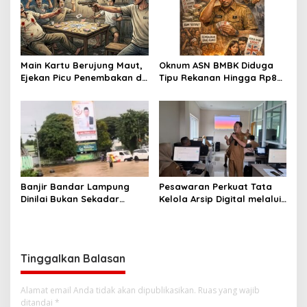
Main Kartu Berujung Maut,
Oknum ASN BMBK Diduga
Ejekan Picu Penembakan di
Tipu Rekanan Hingga Rp8
Lampung Timur
Miliar
Banjir Bandar Lampung
Pesawaran Perkuat Tata
Dinilai Bukan Sekadar
Kelola Arsip Digital melalui
Bencana Alam, LBH Soroti
Bimtek Aplikasi Srikandi
Kelalaian Pemerintah Kota
Tinggalkan Balasan
Alamat email Anda tidak akan dipublikasikan.
Ruas yang wajib
ditandai
*