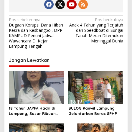
N
Pos sebelumnya
Pos berikutnya
Dugaan Korupsi Dana Hibah
Anak 4 Tahun yang Terjatuh
a
Kesra dan Kesbangpol, DPP
dari Speedboat di Sungai
v
KAMPUD Penuhi Jadwal
Tanah Merah Ditemukan
Wawancara Di Kejari
Meninggal Dunia
i
Lampung Tengah
g
Jangan Lewatkan
a
s
i
p
o
s
18 Tahun JAPFA Hadir di
BULOG Kanwil Lampung
Lampung, Sasar Ribuan
Gelontorkan Beras SPHP
Siswa demi Cetak Generasi
Sehat