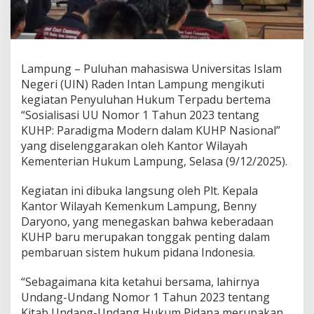
u
n
g
G
e
Lampung – Puluhan mahasiswa Universitas Islam
l
a
Negeri (UIN) Raden Intan Lampung mengikuti
r
kegiatan Penyuluhan Hukum Terpadu bertema
P
“Sosialisasi UU Nomor 1 Tahun 2023 tentang
e
KUHP: Paradigma Modern dalam KUHP Nasional”
n
y
yang diselenggarakan oleh Kantor Wilayah
u
Kementerian Hukum Lampung, Selasa (9/12/2025).
l
u
Kegiatan ini dibuka langsung oleh Plt. Kepala
h
Kantor Wilayah Kemenkum Lampung, Benny
a
n
Daryono, yang menegaskan bahwa keberadaan
H
KUHP baru merupakan tonggak penting dalam
u
pembaruan sistem hukum pidana Indonesia.
k
u
“Sebagaimana kita ketahui bersama, lahirnya
m
T
Undang-Undang Nomor 1 Tahun 2023 tentang
e
Kitab Undang-Undang Hukum Pidana merupakan