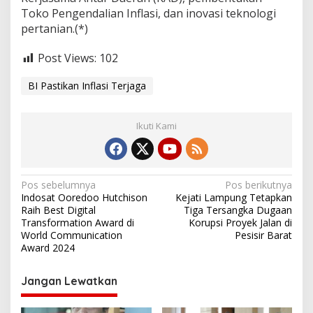
Toko Pengendalian Inflasi, dan inovasi teknologi
pertanian.(*)
Post Views:
102
BI Pastikan Inflasi Terjaga
Ikuti Kami
N
Pos sebelumnya
Pos berikutnya
Indosat Ooredoo Hutchison
Kejati Lampung Tetapkan
a
Raih Best Digital
Tiga Tersangka Dugaan
v
Transformation Award di
Korupsi Proyek Jalan di
World Communication
Pesisir Barat
i
Award 2024
g
Jangan Lewatkan
a
s