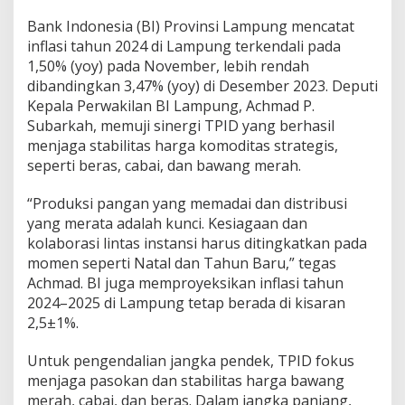
g
Bank Indonesia (BI) Provinsi Lampung mencatat
a
inflasi tahun 2024 di Lampung terkendali pada
1,50% (yoy) pada November, lebih rendah
dibandingkan 3,47% (yoy) di Desember 2023. Deputi
Kepala Perwakilan BI Lampung, Achmad P.
Subarkah, memuji sinergi TPID yang berhasil
menjaga stabilitas harga komoditas strategis,
seperti beras, cabai, dan bawang merah.
“Produksi pangan yang memadai dan distribusi
yang merata adalah kunci. Kesiagaan dan
kolaborasi lintas instansi harus ditingkatkan pada
momen seperti Natal dan Tahun Baru,” tegas
Achmad. BI juga memproyeksikan inflasi tahun
2024–2025 di Lampung tetap berada di kisaran
2,5±1%.
Untuk pengendalian jangka pendek, TPID fokus
menjaga pasokan dan stabilitas harga bawang
merah, cabai, dan beras. Dalam jangka panjang,