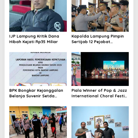
i
p
o
s
IJP Lampung Kritik Dana
Kapolda Lampung Pimpin
Hibah Kejati Rp35 Miliar
Sertijab 12 Pejabat
Strategis
BPK Bongkar Kejanggalan
Piala Winner of Pop & Jazz
Belanja Suvenir Setda
International Choral Festiv
Bandar Lampung
al 2026 Hadir di Lampung