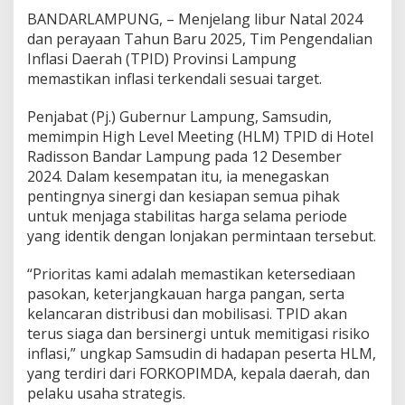
m
BANDARLAMPUNG, – Menjelang libur Natal 2024
p
dan perayaan Tahun Baru 2025, Tim Pengendalian
u
Inflasi Daerah (TPID) Provinsi Lampung
n
g
memastikan inflasi terkendali sesuai target.
P
a
Penjabat (Pj.) Gubernur Lampung, Samsudin,
s
memimpin High Level Meeting (HLM) TPID di Hotel
t
Radisson Bandar Lampung pada 12 Desember
i
k
2024. Dalam kesempatan itu, ia menegaskan
a
pentingnya sinergi dan kesiapan semua pihak
n
untuk menjaga stabilitas harga selama periode
I
yang identik dengan lonjakan permintaan tersebut.
n
f
l
“Prioritas kami adalah memastikan ketersediaan
a
pasokan, keterjangkauan harga pangan, serta
s
kelancaran distribusi dan mobilisasi. TPID akan
i
terus siaga dan bersinergi untuk memitigasi risiko
T
e
inflasi,” ungkap Samsudin di hadapan peserta HLM,
r
yang terdiri dari FORKOPIMDA, kepala daerah, dan
j
pelaku usaha strategis.
a