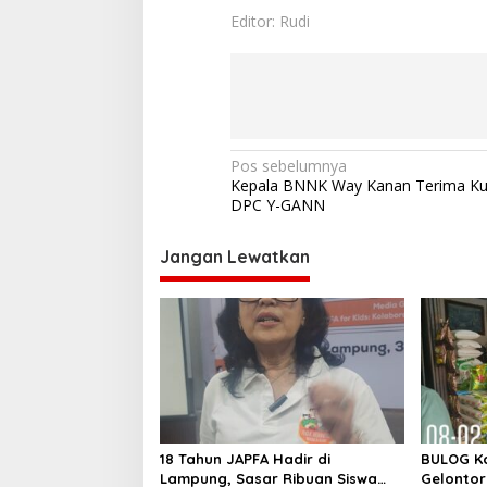
Editor: Rudi
N
Pos sebelumnya
Kepala BNNK Way Kanan Terima Ku
a
DPC Y-GANN
v
i
Jangan Lewatkan
g
a
s
i
p
o
18 Tahun JAPFA Hadir di
BULOG K
s
Lampung, Sasar Ribuan Siswa
Gelontor