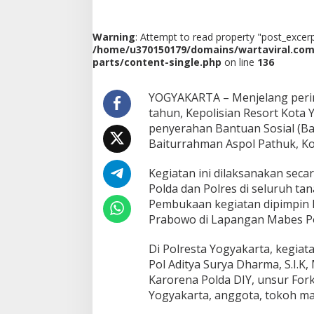
k
a
r
Warning
: Attempt to read property "post_excerpt
a
/home/u370150179/domains/wartaviral.co
k
parts/content-single.php
on line
136
e
-
7
YOGYAKARTA – Menjelang peri
8
tahun, Kepolisian Resort Kota 
,
penyerahan Bantuan Sosial (Ba
P
Baiturrahman Aspol Pathuk, Kot
o
l
r
Kegiatan ini dilaksanakan secar
e
Polda dan Polres di seluruh tan
s
Pembukaan kegiatan dipimpin la
t
Prabowo di Lapangan Mabes Po
a
Y
o
Di Polresta Yogyakarta, kegiat
g
Pol Aditya Surya Dharma, S.I.K,
y
Karorena Polda DIY, unsur For
a
Yogyakarta, anggota, tokoh ma
k
a