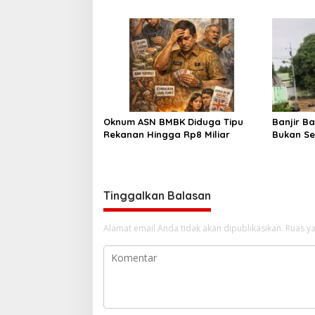
demi Cetak Generasi Sehat
Oknum ASN BMBK Diduga Tipu
Banjir B
Rekanan Hingga Rp8 Miliar
Bukan Se
LBH Soro
Kota
Tinggalkan Balasan
Alamat email Anda tidak akan dipublikasikan.
Ruas ya