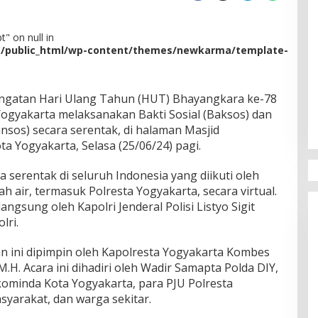
" on null in
m/public_html/wp-content/themes/newkarma/template-
ngatan Hari Ulang Tahun (HUT) Bhayangkara ke-78
Yogyakarta melaksanakan Bakti Sosial (Baksos) dan
nsos) secara serentak, di halaman Masjid
a Yogyakarta, Selasa (25/06/24) pagi.
a serentak di seluruh Indonesia yang diikuti oleh
ah air, termasuk Polresta Yogyakarta, secara virtual.
ngsung oleh Kapolri Jenderal Polisi Listyo Sigit
lri.
an ini dipimpin oleh Kapolresta Yogyakarta Kombes
 M.H. Acara ini dihadiri oleh Wadir Samapta Polda DIY,
kominda Kota Yogyakarta, para PJU Polresta
syarakat, dan warga sekitar.