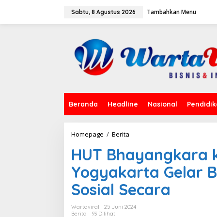
L
Tambahkan Menu
e
Sabtu, 8 Agustus 2026
w
a
t
i
k
e
k
o
n
t
Beranda
Headline
Nasional
Pendidi
e
n
Homepage
/
Berita
H
U
HUT Bhayangkara ke
T
B
Yogyakarta Gelar B
h
a
Sosial Secara
y
a
n
Wartaviral
25 Juni 2024
g
Berita
93 Dilihat