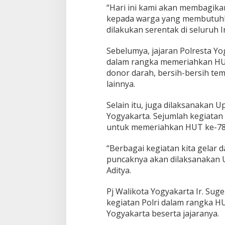
r
“Hari ini kami akan membagik
t
kepada warga yang membutuhk
a
dilakukan serentak di seluruh I
G
e
Sebelumya, jajaran Polresta Y
l
a
dalam rangka memeriahkan HUT
r
donor darah, bersih-bersih tem
B
lainnya.
a
k
Selain itu, juga dilaksanakan
t
i
Yogyakarta. Sejumlah kegiatan 
S
untuk memeriahkan HUT ke-78
o
s
“Berbagai kegiatan kita gelar
i
puncaknya akan dilaksanakan U
a
l
Aditya.
d
a
Pj Walikota Yogyakarta Ir. Su
n
kegiatan Polri dalam rangka 
B
Yogyakarta beserta jajaranya.
a
n