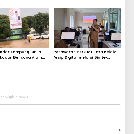
Lampung Timur
andar Lampung Dinilai
Pesawaran Perkuat Tata Kelola
kadar Bencana Alam,
Arsip Digital melalui Bimtek
ti Kelalaian Pemerintah
Aplikasi Srikandi
ng wajib ditandai
*