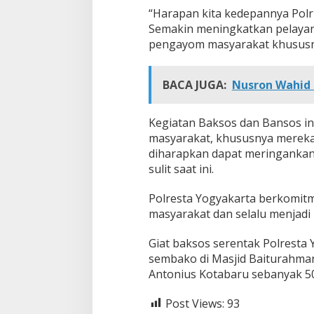
t
“Harapan kita kedepannya Polr
u
Semakin meningkatkan pelayan
a
pengayom masyarakat khususnya
n
S
o
BACA JUGA:
Nusron Wahid 
s
i
a
Kegiatan Baksos dan Bansos in
l
S
masyarakat, khususnya merek
e
diharapkan dapat meringankan
c
sulit saat ini.
a
r
Polresta Yogyakarta berkomit
a
masyarakat dan selalu menjad
Giat baksos serentak Polresta 
sembako di Masjid Baiturahman
Antonius Kotabaru sebanyak 50 
Post Views:
93