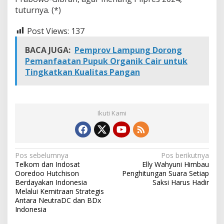
a
tuturnya. (*)
R
a
Post Views:
137
t
u
BACA JUGA:
Pemprov Lampung Dorong
s
a
Pemanfaatan Pupuk Organik Cair untuk
n
Tingkatkan Kualitas Pangan
S
a
k
s
i
Ikuti Kami
N
Pos sebelumnya
Pos berikutnya
Telkom dan Indosat
Elly Wahyuni Himbau
a
Ooredoo Hutchison
Penghitungan Suara Setiap
v
Berdayakan Indonesia
Saksi Harus Hadir
Melalui Kemitraan Strategis
i
Antara NeutraDC dan BDx
Indonesia
g