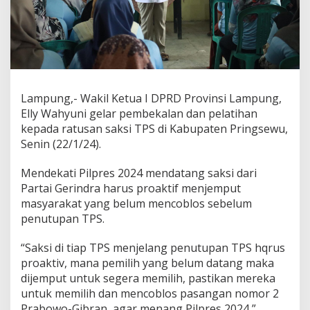
m
b
e
k
a
l
a
n
Lampung,- Wakil Ketua I DPRD Provinsi Lampung,
D
Elly Wahyuni gelar pembekalan dan pelatihan
a
kepada ratusan saksi TPS di Kabupaten Pringsewu,
n
Senin (22/1/24).
P
e
l
Mendekati Pilpres 2024 mendatang saksi dari
a
Partai Gerindra harus proaktif menjemput
t
masyarakat yang belum mencoblos sebelum
i
penutupan TPS.
h
a
n
“Saksi di tiap TPS menjelang penutupan TPS hqrus
K
proaktiv, mana pemilih yang belum datang maka
e
dijemput untuk segera memilih, pastikan mereka
p
untuk memilih dan mencoblos pasangan nomor 2
a
d
Prabowo-Gibran, agar menang Pilpres 2024,”