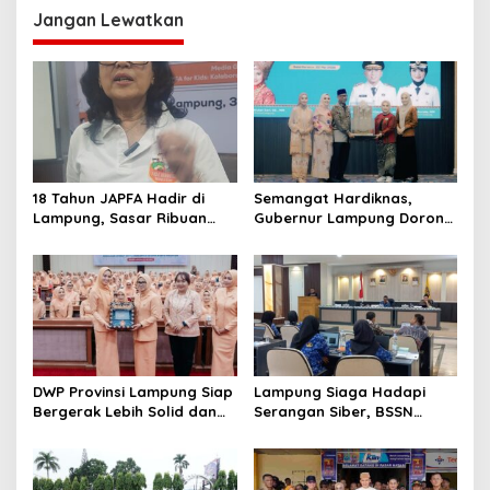
a
Jangan Lewatkan
s
i
p
o
s
18 Tahun JAPFA Hadir di
Semangat Hardiknas,
Lampung, Sasar Ribuan
Gubernur Lampung Dorong
Siswa demi Cetak Generasi
Generasi Muda Bangga
Sehat
Berbahasa Lampung
DWP Provinsi Lampung Siap
Lampung Siaga Hadapi
Bergerak Lebih Solid dan
Serangan Siber, BSSN
Aktif Dalam Mendukung
Dorong Pembentukan TTIS
Pembangunan Daerah
di Kabupaten/Kota