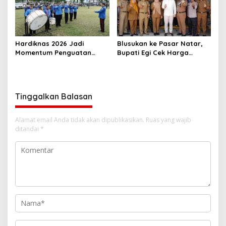
Hardiknas 2026 Jadi
Blusukan ke Pasar Natar,
Momentum Penguatan
Bupati Egi Cek Harga
Pendidikan Inklusif di
Sembako Jelang Lebaran,
Lampung
Pedagang: Masih Stabil
Tinggalkan Balasan
Alamat email Anda tidak akan dipublikasikan.
Ruas yang wajib
ditandai
*