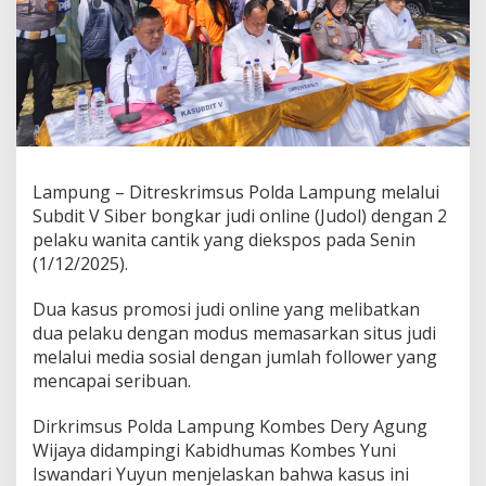
m
o
s
i
k
a
n
J
u
d
Lampung – Ditreskrimsus Polda Lampung melalui
i
Subdit V Siber bongkar judi online (Judol) dengan 2
O
pelaku wanita cantik yang diekspos pada Senin
n
(1/12/2025).
l
i
n
Dua kasus promosi judi online yang melibatkan
e
dua pelaku dengan modus memasarkan situs judi
melalui media sosial dengan jumlah follower yang
mencapai seribuan.
Dirkrimsus Polda Lampung Kombes Dery Agung
Wijaya didampingi Kabidhumas Kombes Yuni
Iswandari Yuyun menjelaskan bahwa kasus ini