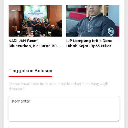
Tahun 2024 dan 2026
Korupsi Lampung
Dilaporkan DPP KAMPUD Ke
KEJATI Lampung
NADI JKN Resmi
IJP Lampung Kritik Dana
Diluncurkan, Kini Iuran BPJS
Hibah Kejati Rp35 Miliar
Kesehatan Bisa Ditabung
Tinggalkan Balasan
Alamat email Anda tidak akan dipublikasikan.
Ruas yang wajib
ditandai
*