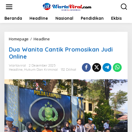
L
e
w
a
Beranda
Headline
Nasional
Pendidikan
Ekbis
H
t
i
k
Homepage
/
Headline
D
e
u
k
Dua Wanita Cantik Promosikan Judi
a
o
W
n
Online
a
t
n
e
Wartaviral
2 Desember 2025
Headline
,
Hukum Dan Kriminal
132 Dilihat
i
n
t
a
C
a
n
t
i
k
P
r
o