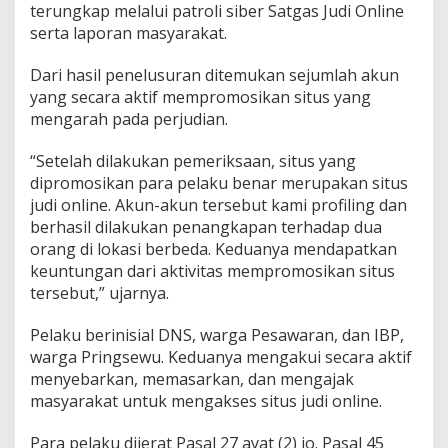
terungkap melalui patroli siber Satgas Judi Online
serta laporan masyarakat.
Dari hasil penelusuran ditemukan sejumlah akun
yang secara aktif mempromosikan situs yang
mengarah pada perjudian.
“Setelah dilakukan pemeriksaan, situs yang
dipromosikan para pelaku benar merupakan situs
judi online. Akun-akun tersebut kami profiling dan
berhasil dilakukan penangkapan terhadap dua
orang di lokasi berbeda. Keduanya mendapatkan
keuntungan dari aktivitas mempromosikan situs
tersebut,” ujarnya.
Pelaku berinisial DNS, warga Pesawaran, dan IBP,
warga Pringsewu. Keduanya mengakui secara aktif
menyebarkan, memasarkan, dan mengajak
masyarakat untuk mengakses situs judi online.
Para pelaku dijerat Pasal 27 ayat (2) jo. Pasal 45