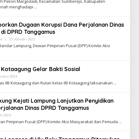
h Pekon Margodadi, Kecamatan Sumberejo, Kabupaten
E
R
benah menghadapi
H
A
W
L
A
R
orkan Dugaan Korupsi Dana Perjalanan Dinas
T
A
r di DPRD Tanggamus
V
I
s
|
23 Januari 2025
O
R
L
Bandar Lampung, Dewan Pimpinan Pusat (DPP) Komite Aksi
A
E
L
H
W
A
R
 Kotaagung Gelar Bakti Sosial
T
A
ustus 2024
O
V
L
as IIB Kotaagung dan Rutan kelas IIB Kotaagung laksanakan
I
E
R
H
A
W
L
A
ng Kejati Lampung Lanjutkan Penyidikan
R
erjalanan Dinas DPRD Tanggamus
T
A
uli 2024
O
V
L
I
an Pimpinan Pusat (DPP) Komite Aksi Masyarakat dan Pemuda
E
R
H
A
W
L
A