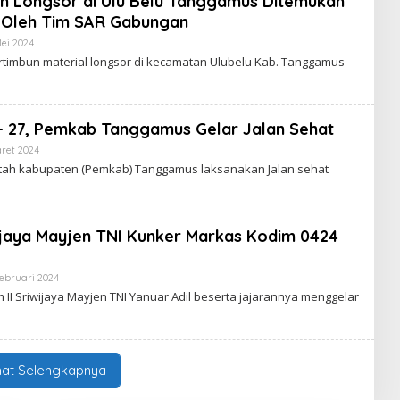
n Longsor di Ulu Belu Tanggamus Ditemukan
R
 Oleh Tim SAR Gabungan
T
A
ei 2024
O
V
L
I
timbun material longsor di kecamatan Ulubelu Kab. Tanggamus
E
R
H
A
W
L
A
R
– 27, Pemkab Tanggamus Gelar Jalan Sehat
T
A
ret 2024
O
V
L
h kabupaten (Pemkab) Tanggamus laksanakan Jalan sehat
I
E
R
H
A
W
L
A
R
ijaya Mayjen TNI Kunker Markas Kodim 0424
T
A
V
I
ebruari 2024
O
R
L
 Sriwijaya Mayjen TNI Yanuar Adil beserta jajarannya menggelar
A
E
L
H
W
A
R
T
hat Selengkapnya
A
V