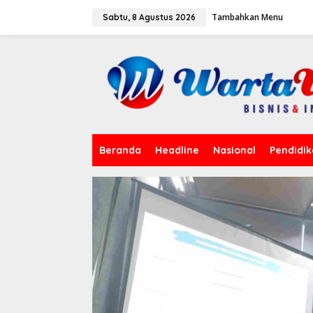
L
Tambahkan Menu
e
Sabtu, 8 Agustus 2026
w
a
t
i
k
e
k
o
n
t
Beranda
Headline
Nasional
Pendidi
e
n