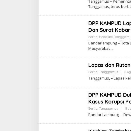
Tanggamus – Pemerinta
Tanggamus, terus ber
DPP KAMPUD Lap
Dan Surat Kaba
Berita
,
Headline
,
Tanggamu
Bandarlampung – Kota 
Masyarakat
Lapas dan Rutan
Berita
,
Tanggamus
|
8 Ag
Tanggamus, – Lapas kel
DPP KAMPUD Duku
Kasus Korupsi P
Berita
,
Tanggamus
|
11 J
Bandar Lampung, – Dew