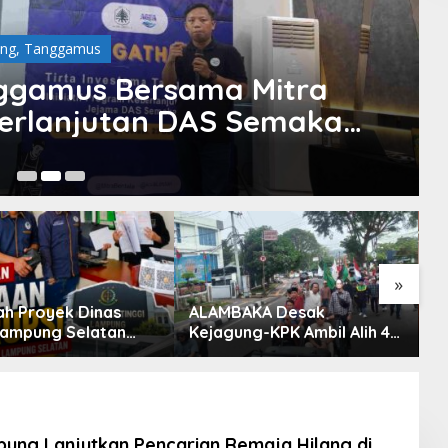
ng
,
Tanggamus
nggamus Bersama Mitra
berlanjutan DAS Semaka
M
wei Jejaka
22
»
ah Proyek Dinas
ALAMBAKA Desak
N
ampung Selatan
Kejagung-KPK Ambil Alih 4
D
2024 dan 2026
Kasus Korupsi Lampung
K
rkan DPP KAMPUD
ATI Lampung
ung Lanjutkan Pencarian Remaja Hilang di