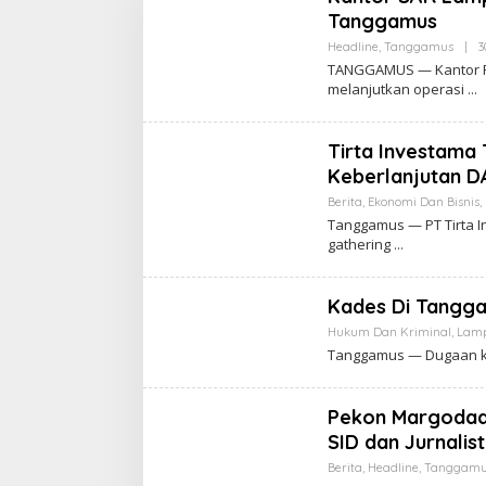
Tanggamus
Headline
,
Tanggamus
|
3
TANGGAMUS — Kantor Pe
melanjutkan operasi
Tirta Investama
Keberlanjutan 
Berita
,
Ekonomi Dan Bisnis
,
Tanggamus — PT Tirta 
gathering
Kades Di Tangga
Hukum Dan Kriminal
,
Lam
Tanggamus — Dugaan ko
Pekon Margodadi 
SID dan Jurnalis
Berita
,
Headline
,
Tanggamu