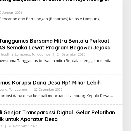
0 Januari 2026
O
L
ncarian dan Pertolongan (Basarnas) Kelas A Lampung
E
H
W
A
R
 Tanggamus Bersama Mitra Bentala Perkuat
T
A
DAS Semaka Lewat Program Begawei Jejaka
V
I
Headline
,
Lampung
,
Tanggamus
|
24 Desember 2025
O
R
L
Investama Tanggamus bersama mitra Bentala menggelar media
A
E
L
H
W
A
R
mus Korupsi Dana Desa Rp1 Miliar Lebih
T
A
pung
,
Tanggamus
|
22 Desember 2025
O
V
L
rupsi dana desa kembali mencuat di Lampung. Kepala Desa
I
E
R
H
A
W
L
A
Genjot Transparansi Digital, Gelar Pelatihan
R
tik untuk Aparatur Desa
T
A
s
|
20 November 2025
O
V
L
I