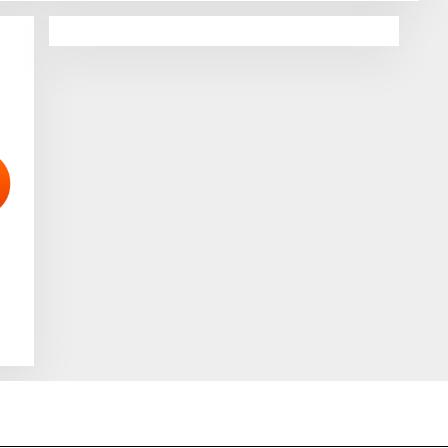
I
R
A
L