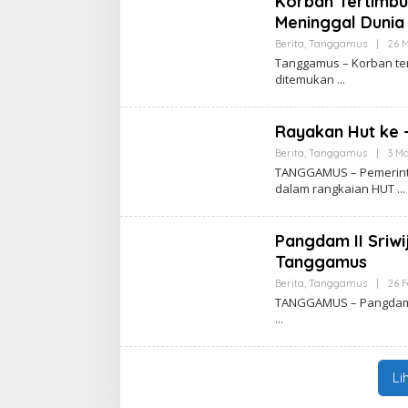
Korban Tertimbu
Meninggal Dunia
Berita
,
Tanggamus
|
26 M
Tanggamus – Korban ter
ditemukan
Rayakan Hut ke 
Berita
,
Tanggamus
|
3 Ma
TANGGAMUS – Pemerinta
dalam rangkaian HUT
Pangdam II Sriw
Tanggamus
Berita
,
Tanggamus
|
26 F
TANGGAMUS – Pangdam II
Li