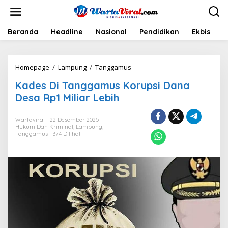
L
e
w
a
Beranda
Headline
Nasional
Pendidikan
Ekbis
H
t
i
k
Homepage
/
Lampung
/
Tanggamus
K
e
a
k
Kades Di Tanggamus Korupsi Dana
d
o
e
n
Desa Rp1 Miliar Lebih
s
t
D
e
Wartaviral
22 Desember 2025
i
n
Hukum Dan Kriminal
,
Lampung
,
T
Tanggamus
374 Dilihat
a
n
g
g
a
m
u
s
K
o