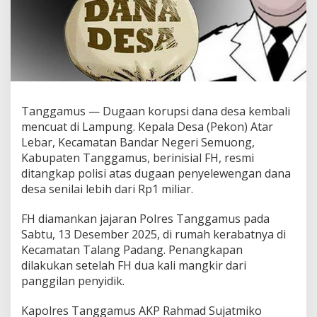
r
u
p
s
i
D
a
n
a
Tanggamus — Dugaan korupsi dana desa kembali
D
mencuat di Lampung. Kepala Desa (Pekon) Atar
e
Lebar, Kecamatan Bandar Negeri Semuong,
s
Kabupaten Tanggamus, berinisial FH, resmi
a
R
ditangkap polisi atas dugaan penyelewengan dana
p
desa senilai lebih dari Rp1 miliar.
1
M
FH diamankan jajaran Polres Tanggamus pada
i
Sabtu, 13 Desember 2025, di rumah kerabatnya di
l
i
Kecamatan Talang Padang. Penangkapan
a
dilakukan setelah FH dua kali mangkir dari
r
panggilan penyidik.
L
e
Kapolres Tanggamus AKP Rahmad Sujatmiko
b