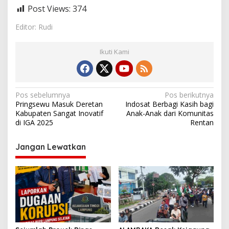
Post Views:
374
Editor: Rudi
Ikuti Kami
N
Pos sebelumnya
Pos berikutnya
Pringsewu Masuk Deretan
Indosat Berbagi Kasih bagi
a
Kabupaten Sangat Inovatif
Anak-Anak dari Komunitas
v
di IGA 2025
Rentan
i
Jangan Lewatkan
g
a
s
i
p
o