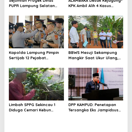
Sejumlah Proyek Dinas
ALAMBAKA Desak Kejagung-
s
PUPR Lampung Selatan
KPK Ambil Alih 4 Kasus
Tahun 2024 dan 2026
Korupsi Lampung
Dilaporkan DPP KAMPUD Ke
KEJATI Lampung
Kapolda Lampung Pimpin
BBWS Mesuji Sekampung
Sertijab 12 Pejabat
Mangkir Saat Ukur Ulang,
Strategis
Ketua Komisi 1 DPRD
Meradang
Limbah SPPG Sekincau 1
DPP KAMPUD: Penetapan
Diduga Cemari Kebun
Tersangka Eks Jampidsus
Warga
FA Tanpa Rompi Tahanan
dan Borgol, Ada Perlakuan
Khusus