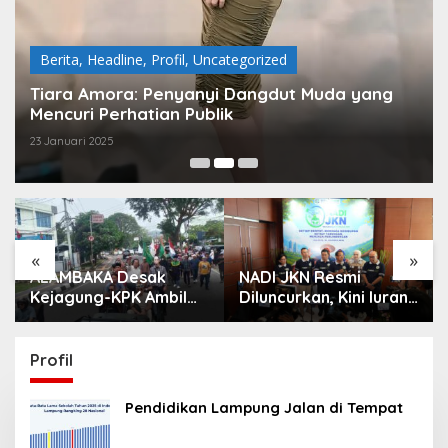
Berita
,
Headline
,
Profil
,
Uncategorized
Tiara Amora: Penyanyi Dangdut Muda yang
Mencuri Perhatian Publik
23 Januari 2025
«
»
ALAMBAKA Desak
NADI JKN Resmi
Kejagung-KPK Ambil
Diluncurkan, Kini Iuran
Alih 4 Kasus Korupsi
BPJS Kesehatan Bisa
Lampung
Ditabung
Profil
Pendidikan Lampung Jalan di Tempat