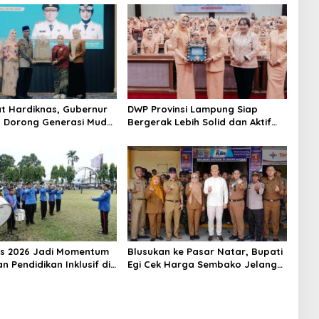
 Hardiknas, Gubernur
DWP Provinsi Lampung Siap
 Dorong Generasi Muda
Bergerak Lebih Solid dan Aktif
Berbahasa Lampung
Dalam Mendukung Pembangunan
Daerah
s 2026 Jadi Momentum
Blusukan ke Pasar Natar, Bupati
 Pendidikan Inklusif di
Egi Cek Harga Sembako Jelang
g
Lebaran, Pedagang: Masih Stabil