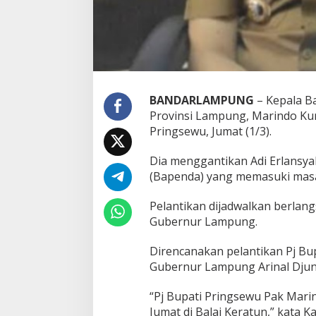
i
n
g
s
e
w
u
BANDARLAMPUNG
– Kepala B
Provinsi Lampung, Marindo Kurn
Pringsewu, Jumat (1/3).
Dia menggantikan Adi Erlansy
(Bapenda) yang memasuki masa 
Pelantikan dijadwalkan berlang
Gubernur Lampung.
Direncanakan pelantikan Pj Bu
Gubernur Lampung Arinal Djuna
“Pj Bupati Pringsewu Pak Marin
Jumat di Balai Keratun,” kata 