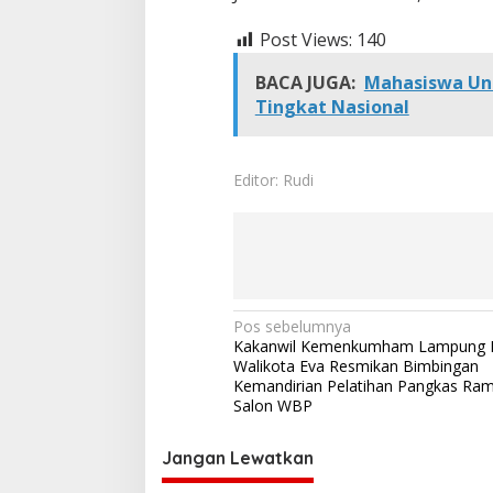
Post Views:
140
BACA JUGA:
Mahasiswa Unil
Tingkat Nasional
Editor: Rudi
N
Pos sebelumnya
Kakanwil Kemenkumham Lampung 
a
Walikota Eva Resmikan Bimbingan
v
Kemandirian Pelatihan Pangkas Ra
Salon WBP
i
g
Jangan Lewatkan
a