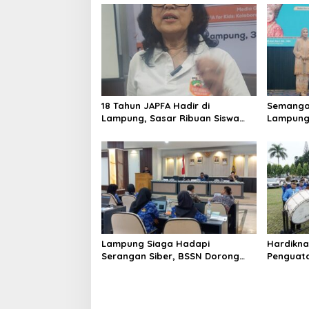
s
i
p
o
s
18 Tahun JAPFA Hadir di
Semangat
Lampung, Sasar Ribuan Siswa
Lampung
demi Cetak Generasi Sehat
Bangga 
Lampung Siaga Hadapi
Hardikna
Serangan Siber, BSSN Dorong
Penguatan
Pembentukan TTIS di
Lampun
Kabupaten/Kota