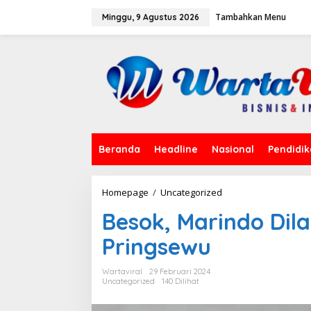
L
Tambahkan Menu
e
Minggu, 9 Agustus 2026
w
a
t
i
k
e
k
o
n
t
Beranda
Headline
Nasional
Pendidi
e
n
Homepage
/
Uncategorized
B
e
Besok, Marindo Dilan
s
o
Pringsewu
k
,
M
Wartaviral
29 Februari 2024
a
Uncategorized
140 Dilihat
r
i