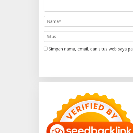
Simpan nama, email, dan situs web saya pa