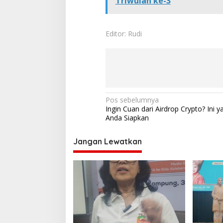
Triwulan ke-3
Editor: Rudi
N
Pos sebelumnya
Ingin Cuan dari Airdrop Crypto? Ini y
a
Anda Siapkan
v
i
Jangan Lewatkan
g
a
s
i
p