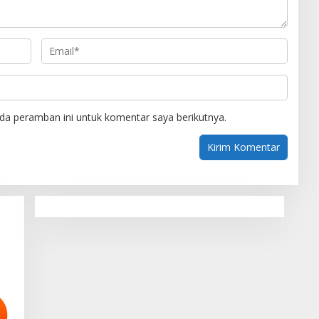
da peramban ini untuk komentar saya berikutnya.