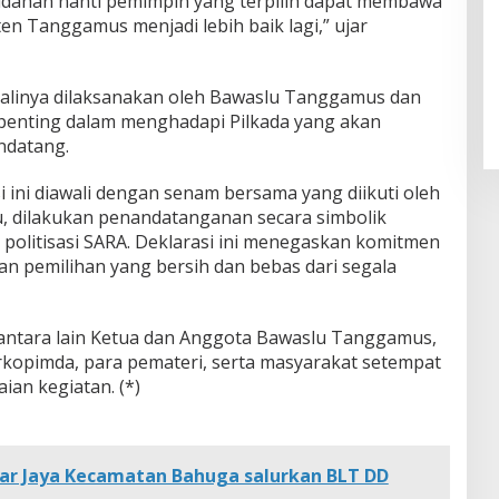
dahan nanti pemimpin yang terpilih dapat membawa
n Tanggamus menjadi lebih baik lagi,” ujar
 kalinya dilaksanakan oleh Bawaslu Tanggamus dan
penting dalam menghadapi Pilkada yang akan
ndatang.
i ini diawali dengan senam bersama yang diikuti oleh
tu, dilakukan penandatanganan secara simbolik
n politisasi SARA. Deklarasi ini menegaskan komitmen
n pemilihan yang bersih dan bebas dari segala
i antara lain Ketua dan Anggota Bawaslu Tanggamus,
kopimda, para pemateri, serta masyarakat setempat
ian kegiatan. (*)
r Jaya Kecamatan Bahuga salurkan BLT DD