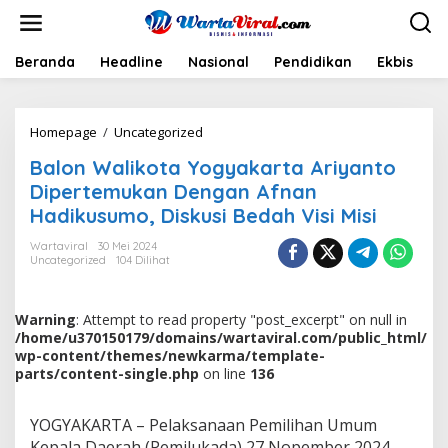
L
e
w
a
Beranda
Headline
Nasional
Pendidikan
Ekbis
H
t
i
k
Homepage
/
Uncategorized
B
e
a
k
Balon Walikota Yogyakarta Ariyanto
l
o
o
n
Dipertemukan Dengan Afnan
n
t
Hadikusumo, Diskusi Bedah Visi Misi
W
e
a
n
Wartaviral
30 Mei 2024
l
Uncategorized
104 Dilihat
i
k
o
Warning
: Attempt to read property "post_excerpt" on null in
t
/home/u370150179/domains/wartaviral.com/public_html/
a
wp-content/themes/newkarma/template-
Y
parts/content-single.php
on line
136
o
g
y
YOGYAKARTA – Pelaksanaan Pemilihan Umum
a
Kepala Daerah (Pemilukada) 27 Nopember 2024