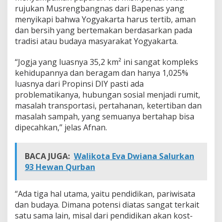
k
rujukan Musrengbangnas dari Bapenas yang
u
menyikapi bahwa Yogyakarta harus tertib, aman
s
dan bersih yang bertemakan berdasarkan pada
i
tradisi atau budaya masyarakat Yogyakarta.
B
e
d
“Jogja yang luasnya 35,2 km² ini sangat kompleks
a
kehidupannya dan beragam dan hanya 1,025%
h
luasnya dari Propinsi DIY pasti ada
V
problematikanya, hubungan sosial menjadi rumit,
i
s
masalah transportasi, pertahanan, ketertiban dan
i
masalah sampah, yang semuanya bertahap bisa
M
dipecahkan,” jelas Afnan.
i
s
i
BACA JUGA:
Walikota Eva Dwiana Salurkan
93 Hewan Qurban
“Ada tiga hal utama, yaitu pendidikan, pariwisata
dan budaya. Dimana potensi diatas sangat terkait
satu sama lain, misal dari pendidikan akan kost-