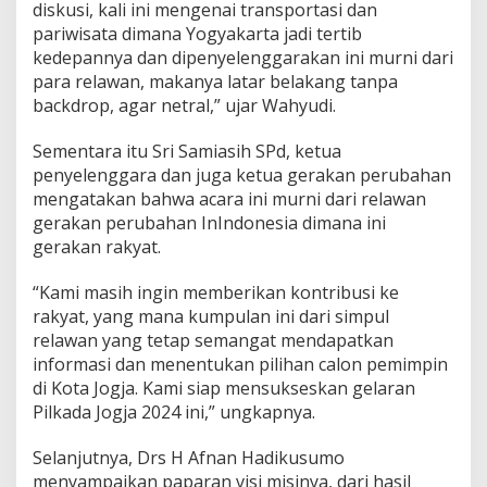
diskusi, kali ini mengenai transportasi dan
D
e
pariwisata dimana Yogyakarta jadi tertib
n
kedepannya dan dipenyelenggarakan ini murni dari
g
para relawan, makanya latar belakang tanpa
a
backdrop, agar netral,” ujar Wahyudi.
n
A
f
Sementara itu Sri Samiasih SPd, ketua
n
penyelenggara dan juga ketua gerakan perubahan
a
mengatakan bahwa acara ini murni dari relawan
n
gerakan perubahan InIndonesia dimana ini
H
gerakan rakyat.
a
d
i
“Kami masih ingin memberikan kontribusi ke
k
rakyat, yang mana kumpulan ini dari simpul
u
relawan yang tetap semangat mendapatkan
s
informasi dan menentukan pilihan calon pemimpin
u
m
di Kota Jogja. Kami siap mensukseskan gelaran
o
Pilkada Jogja 2024 ini,” ungkapnya.
,
D
Selanjutnya, Drs H Afnan Hadikusumo
i
menyampaikan paparan visi misinya, dari hasil
s