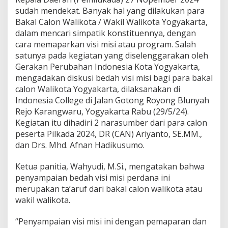
k
sudah mendekat. Banyak hal yang dilakukan para
a
Bakal Calon Walikota / Wakil Walikota Yogyakarta,
r
t
dalam mencari simpatik konstituennya, dengan
a
cara memaparkan visi misi atau program. Salah
A
satunya pada kegiatan yang diselenggarakan oleh
r
Gerakan Perubahan Indonesia Kota Yogyakarta,
i
mengadakan diskusi bedah visi misi bagi para bakal
y
a
calon Walikota Yogyakarta, dilaksanakan di
n
Indonesia College di Jalan Gotong Royong Blunyah
t
Rejo Karangwaru, Yogyakarta Rabu (29/5/24).
o
Kegiatan itu dihadiri 2 narasumber dari para calon
D
i
peserta Pilkada 2024, DR (CAN) Ariyanto, SE.MM.,
p
dan Drs. Mhd. Afnan Hadikusumo.
e
r
Ketua panitia, Wahyudi, M.Si., mengatakan bahwa
t
penyampaian bedah visi misi perdana ini
e
m
merupakan ta’aruf dari bakal calon walikota atau
u
wakil walikota.
k
a
“Penyampaian visi misi ini dengan pemaparan dan
n