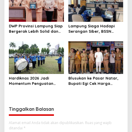
DWP Provinsi Lampung Siap
Lampung Siaga Hadapi
Bergerak Lebih Solid dan
Serangan Siber, BSSN
Aktif Dalam Mendukung
Dorong Pembentukan TTIS
Pembangunan Daerah
di Kabupaten/Kota
Hardiknas 2026 Jadi
Blusukan ke Pasar Natar,
Momentum Penguatan
Bupati Egi Cek Harga
Pendidikan Inklusif di
Sembako Jelang Lebaran,
Lampung
Pedagang: Masih Stabil
Tinggalkan Balasan
Alamat email Anda tidak akan dipublikasikan.
Ruas yang wajib
ditandai
*