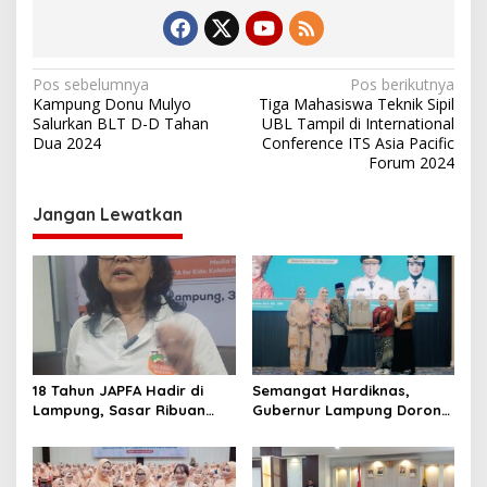
N
Pos sebelumnya
Pos berikutnya
Kampung Donu Mulyo
Tiga Mahasiswa Teknik Sipil
a
Salurkan BLT D-D Tahan
UBL Tampil di International
v
Dua 2024
Conference ITS Asia Pacific
Forum 2024
i
g
Jangan Lewatkan
a
s
i
p
o
s
18 Tahun JAPFA Hadir di
Semangat Hardiknas,
Lampung, Sasar Ribuan
Gubernur Lampung Dorong
Siswa demi Cetak Generasi
Generasi Muda Bangga
Sehat
Berbahasa Lampung