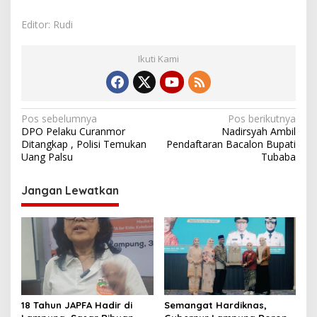
Editor: Rudi
Ikuti Kami
N
Pos sebelumnya
Pos berikutnya
DPO Pelaku Curanmor
Nadirsyah Ambil
a
Ditangkap , Polisi Temukan
Pendaftaran Bacalon Bupati
v
Uang Palsu
Tubaba
i
Jangan Lewatkan
g
a
s
i
p
o
18 Tahun JAPFA Hadir di
Semangat Hardiknas,