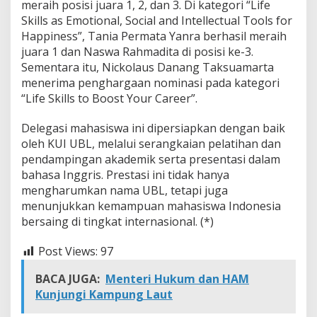
meraih posisi juara 1, 2, dan 3. Di kategori “Life
R
Skills as Emotional, Social and Intellectual Tools for
u
s
Happiness”, Tania Permata Yanra berhasil meraih
i
juara 1 dan Naswa Rahmadita di posisi ke-3.
a
Sementara itu, Nickolaus Danang Taksuamarta
menerima penghargaan nominasi pada kategori
“Life Skills to Boost Your Career”.
Delegasi mahasiswa ini dipersiapkan dengan baik
oleh KUI UBL, melalui serangkaian pelatihan dan
pendampingan akademik serta presentasi dalam
bahasa Inggris. Prestasi ini tidak hanya
mengharumkan nama UBL, tetapi juga
menunjukkan kemampuan mahasiswa Indonesia
bersaing di tingkat internasional. (*)
Post Views:
97
BACA JUGA:
Menteri Hukum dan HAM
Kunjungi Kampung Laut