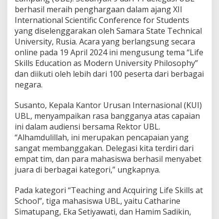
e
berhasil meraih penghargaan dalam ajang XII
n
International Scientific Conference for Students
g
yang diselenggarakan oleh Samara State Technical
h
a
University, Rusia. Acara yang berlangsung secara
r
online pada 19 April 2024 ini mengusung tema “Life
g
Skills Education as Modern University Philosophy”
a
dan diikuti oleh lebih dari 100 peserta dari berbagai
a
n
negara.
I
n
Susanto, Kepala Kantor Urusan Internasional (KUI)
t
UBL, menyampaikan rasa bangganya atas capaian
e
ini dalam audiensi bersama Rektor UBL.
r
n
“Alhamdulillah, ini merupakan pencapaian yang
a
sangat membanggakan. Delegasi kita terdiri dari
s
empat tim, dan para mahasiswa berhasil menyabet
i
juara di berbagai kategori,” ungkapnya.
o
n
a
Pada kategori “Teaching and Acquiring Life Skills at
l
School”, tiga mahasiswa UBL, yaitu Catharine
d
Simatupang, Eka Setiyawati, dan Hamim Sadikin,
i