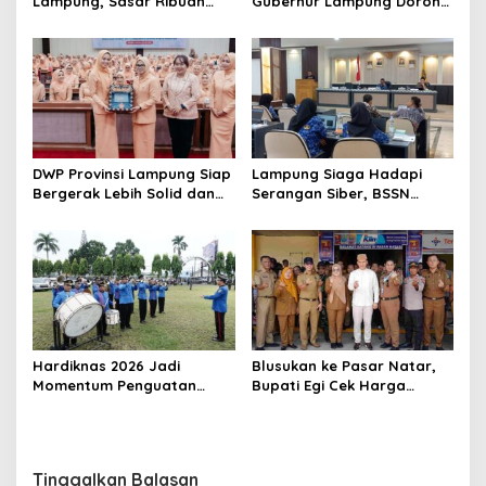
s
Lampung, Sasar Ribuan
Gubernur Lampung Dorong
Siswa demi Cetak Generasi
Generasi Muda Bangga
Sehat
Berbahasa Lampung
DWP Provinsi Lampung Siap
Lampung Siaga Hadapi
Bergerak Lebih Solid dan
Serangan Siber, BSSN
Aktif Dalam Mendukung
Dorong Pembentukan TTIS
Pembangunan Daerah
di Kabupaten/Kota
Hardiknas 2026 Jadi
Blusukan ke Pasar Natar,
Momentum Penguatan
Bupati Egi Cek Harga
Pendidikan Inklusif di
Sembako Jelang Lebaran,
Lampung
Pedagang: Masih Stabil
Tinggalkan Balasan