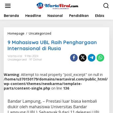
L
e
w
a
Beranda
Headline
Nasional
Pendidikan
Ekbis
H
t
i
k
Homepage
/
Uncategorized
9
e
M
k
9 Mahasiswa UBL Raih Penghargaan
a
o
h
n
Internasional di Rusia
a
t
s
e
Wartaviral
9 Mei 2024
Uncategorized
97 Dilihat
i
n
s
w
a
Warning
: Attempt to read property "post_excerpt" on null in
U
/home/u370150179/domains/wartaviral.com/public_html/
B
wp-content/themes/newkarma/template-
L
parts/content-single.php
on line
136
R
a
Bandar Lampung, – Prestasi luar biasa kembali
i
h
diukir oleh mahasiswa Universitas Bandar
P
Lampung (UBL). Sebanyak 9 dari 11 delegasi UBL