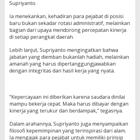
Supriyanto.
r
u
s
Ia menekankan, kehadiran para pejabat di posisi
D
baru bukan sekadar rotasi administratif, melainkan
i
bagian dari upaya mendorong percepatan kinerja
b
di setiap perangkat daerah.
a
y
a
Lebih lanjut, Supriyanto mengingatkan bahwa
r
jabatan yang diemban bukanlah hadiah, melainkan
d
amanah yang harus dipertanggungjawabkan
e
dengan integritas dan hasil kerja yang nyata.
n
g
a
n
K
“Kepercayaan ini diberikan karena saudara dinilai
i
mampu bekerja cepat. Maka harus dibayar dengan
n
kinerja yang terukur dan berdampak,” tegasnya.
e
r
j
Dalam arahannya, Supriyanto juga menyampaikan
a
filosofi kepemimpinan yang terinspirasi dari alam.
N
Ia mengajak para pejabat untuk memiliki prinsip
y