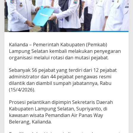
i
L
o
k
a
s
i
W
Kalianda – Pemerintah Kabupaten (Pemkab)
i
s
Lampung Selatan kembali melakukan penyegaran
a
organisasi melalui rotasi dan mutasi pejabat.
t
a
Sebanyak 56 pejabat yang terdiri dari 12 pejabat
W
administrator dan 44 pejabat pengawas resmi
a
y
dilantik dan diambil sumpah jabatannya, Rabu
B
(15/4/2026).
e
l
Prosesi pelantikan dipimpin Sekretaris Daerah
e
Kabupaten Lampung Selatan, Supriyanto, di
r
a
kawasan wisata Pemandian Air Panas Way
n
Belerang, Kalianda.
g
,