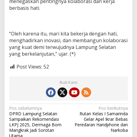
menegaskan pentingnya kolaborasi dan kerja
berbasis hati.
“Oleh karena itu, mari kita bekerja dengan hati,
menghadirkan inovasi, dan membangun kolaborasi
yang kuat demi terwujudnya Lampung Selatan
yang berkelanjutan,” ujar. (*)
Post Views:
52
Ikuti Kami
N
Pos sebelumnya
Pos berikutnya
DPRD Lampung Selatan
Rutan Kelas I Samarinda
a
Sampaikan Rekomendasi
Gelar Apel Ikrar Bebas
v
LKPJ 2025, Dermaga Bom
Peredaran Handphone dan
Mangkrak Jadi Sorotan
Narkoba
i
Utama