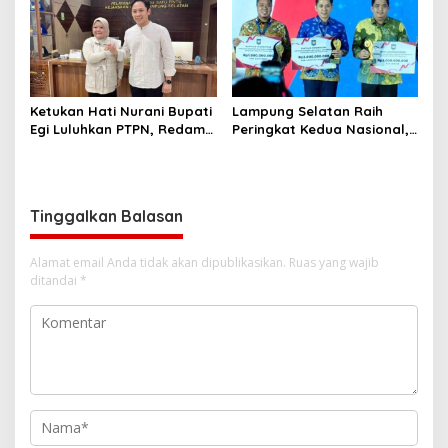
Ketukan Hati Nurani Bupati
Lampung Selatan Raih
Egi Luluhkan PTPN, Redam
Peringkat Kedua Nasional,
Jerat Hukum Mbah Mujiran
Kantongi Insentif Rp2 Miliar
dari Inovasi Pembiayaan
Daerah
Tinggalkan Balasan
Alamat email Anda tidak akan dipublikasikan.
Ruas yang wajib
ditandai
*