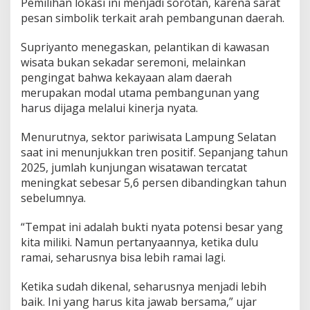
Pemilihan lokasi ini menjadi sorotan, karena sarat
S
pesan simbolik terkait arah pembangunan daerah.
e
k
d
Supriyanto menegaskan, pelantikan di kawasan
a
wisata bukan sekadar seremoni, melainkan
S
pengingat bahwa kekayaan alam daerah
u
merupakan modal utama pembangunan yang
p
r
harus dijaga melalui kinerja nyata.
i
y
Menurutnya, sektor pariwisata Lampung Selatan
a
saat ini menunjukkan tren positif. Sepanjang tahun
n
2025, jumlah kunjungan wisatawan tercatat
t
o
meningkat sebesar 5,6 persen dibandingkan tahun
:
sebelumnya.
J
a
“Tempat ini adalah bukti nyata potensi besar yang
b
kita miliki. Namun pertanyaannya, ketika dulu
a
t
ramai, seharusnya bisa lebih ramai lagi.
a
n
Ketika sudah dikenal, seharusnya menjadi lebih
H
baik. Ini yang harus kita jawab bersama,” ujar
a