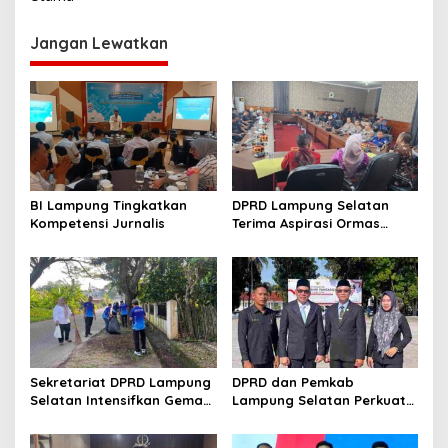
g
Jangan Lewatkan
a
s
i
p
o
s
BI Lampung Tingkatkan
DPRD Lampung Selatan
Kompetensi Jurnalis
Terima Aspirasi Ormas
Garuda
Sekretariat DPRD Lampung
DPRD dan Pemkab
Selatan Intensifkan Gema
Lampung Selatan Perkuat
Helau
Semangat Kebangsaan
pada Hari Lahir Pancasila