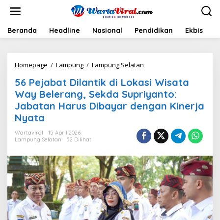
L
e
w
a
Beranda
Headline
Nasional
Pendidikan
Ekbis
H
t
i
k
Homepage
/
Lampung
/
Lampung Selatan
5
e
6
k
56 Pejabat Dilantik di Lokasi Wisata
P
o
e
n
Way Belerang, Sekda Supriyanto:
j
t
Jabatan Harus Dibayar dengan Kinerja
a
e
Nyata
b
n
a
Wartaviral
15 April 2026
t
Lampung Selatan
52 Dilihat
D
i
l
a
n
t
i
k
d