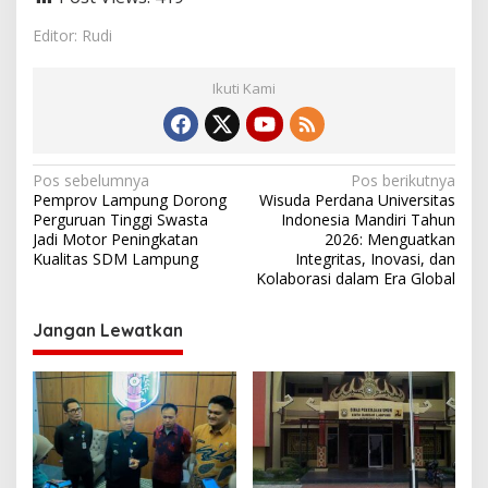
Editor: Rudi
Ikuti Kami
N
Pos sebelumnya
Pos berikutnya
Pemprov Lampung Dorong
Wisuda Perdana Universitas
a
Perguruan Tinggi Swasta
Indonesia Mandiri Tahun
v
Jadi Motor Peningkatan
2026: Menguatkan
Kualitas SDM Lampung
Integritas, Inovasi, dan
i
Kolaborasi dalam Era Global
g
Jangan Lewatkan
a
s
i
p
o