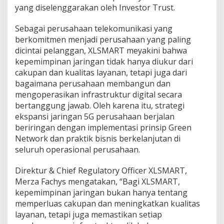
G
yang diselenggarakan oleh Investor Trust.
r
e
Sebagai perusahaan telekomunikasi yang
e
berkomitmen menjadi perusahaan yang paling
n
dicintai pelanggan, XLSMART meyakini bahwa
N
e
kepemimpinan jaringan tidak hanya diukur dari
t
cakupan dan kualitas layanan, tetapi juga dari
w
bagaimana perusahaan membangun dan
o
mengoperasikan infrastruktur digital secara
r
k
bertanggung jawab. Oleh karena itu, strategi
ekspansi jaringan 5G perusahaan berjalan
beriringan dengan implementasi prinsip Green
Network dan praktik bisnis berkelanjutan di
seluruh operasional perusahaan.
Direktur & Chief Regulatory Officer XLSMART,
Merza Fachys mengatakan, “Bagi XLSMART,
kepemimpinan jaringan bukan hanya tentang
memperluas cakupan dan meningkatkan kualitas
layanan, tetapi juga memastikan setiap