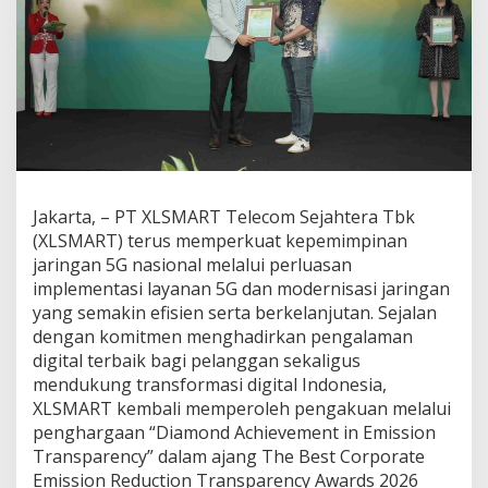
m
i
m
p
i
n
a
n
5
G
N
Jakarta, – PT XLSMART Telecom Sejahtera Tbk
a
(XLSMART) terus memperkuat kepemimpinan
s
jaringan 5G nasional melalui perluasan
i
o
implementasi layanan 5G dan modernisasi jaringan
n
yang semakin efisien serta berkelanjutan. Sejalan
a
dengan komitmen menghadirkan pengalaman
l
digital terbaik bagi pelanggan sekaligus
M
e
mendukung transformasi digital Indonesia,
l
XLSMART kembali memperoleh pengakuan melalui
a
penghargaan “Diamond Achievement in Emission
l
Transparency” dalam ajang The Best Corporate
u
Emission Reduction Transparency Awards 2026
i