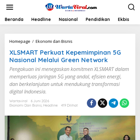
L
e
w
a
Beranda
Headline
Nasional
Pendidikan
Ekbis
H
t
i
k
Homepage
/
Ekonomi dan Bisnis
X
e
L
k
XLSMART Perkuat Kepemimpinan 5G
S
o
M
n
Nasional Melalui Green Network
A
t
Pengakuan ini menegaskan komitmen XLSMART dalam
R
e
T
n
memperluas jaringan 5G yang andal, efisien energi,
P
dan berkelanjutan untuk mendukung transformasi
e
digital Indonesia.
r
k
Wartaviral
6 Juni 2026
u
Ekonomi Dan Bisnis
,
Headline
419 Dilihat
a
t
K
e
p
e