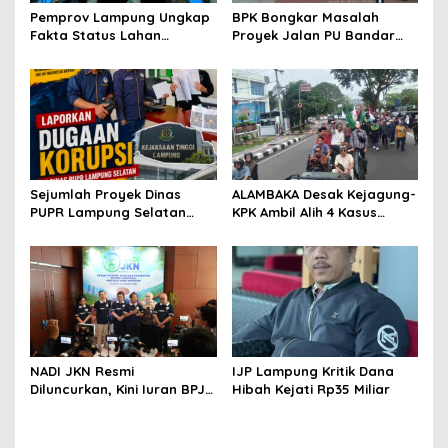
s
Pemprov Lampung Ungkap
BPK Bongkar Masalah
Fakta Status Lahan
Proyek Jalan PU Bandar
Kawasan Ryacudu
Lampung
Sejumlah Proyek Dinas
ALAMBAKA Desak Kejagung-
PUPR Lampung Selatan
KPK Ambil Alih 4 Kasus
Tahun 2024 dan 2026
Korupsi Lampung
Dilaporkan DPP KAMPUD Ke
KEJATI Lampung
NADI JKN Resmi
IJP Lampung Kritik Dana
Diluncurkan, Kini Iuran BPJS
Hibah Kejati Rp35 Miliar
Kesehatan Bisa Ditabung