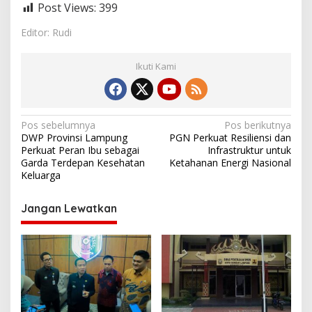
Post Views:
399
Editor: Rudi
Ikuti Kami
N
Pos sebelumnya
Pos berikutnya
DWP Provinsi Lampung
PGN Perkuat Resiliensi dan
a
Perkuat Peran Ibu sebagai
Infrastruktur untuk
v
Garda Terdepan Kesehatan
Ketahanan Energi Nasional
Keluarga
i
g
Jangan Lewatkan
a
s
i
p
o