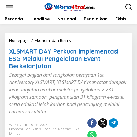
L
e
w
a
Beranda
Headline
Nasional
Pendidikan
Ekbis
H
t
i
k
Homepage
/
Ekonomi dan Bisnis
X
e
L
k
XLSMART DAY Perkuat Implementasi
S
o
M
n
ESG Melalui Pengelolaan Event
A
t
Berkelanjutan
R
e
T
n
Sebagai bagian dari rangkaian perayaan 1st
D
Anniversary XLSMART, XLSMART DAY mencatat dampak
A
keberlanjutan terukur melalui pengelolaan 2.231
Y
P
kilogram sampah, pengumpulan 31 kilogram e-waste,
e
serta edukasi jejak karbon bagi pengunjung melalui
r
carbon calculator.
k
u
a
Wartaviral
18 Mei 2026
t
Ekonomi Dan Bisnis
,
Headline
,
Nasional
399
Dilihat
I