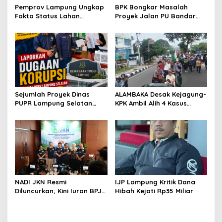
s
Pemprov Lampung Ungkap
BPK Bongkar Masalah
Fakta Status Lahan
Proyek Jalan PU Bandar
Kawasan Ryacudu
Lampung
Sejumlah Proyek Dinas
ALAMBAKA Desak Kejagung-
PUPR Lampung Selatan
KPK Ambil Alih 4 Kasus
Tahun 2024 dan 2026
Korupsi Lampung
Dilaporkan DPP KAMPUD Ke
KEJATI Lampung
NADI JKN Resmi
IJP Lampung Kritik Dana
Diluncurkan, Kini Iuran BPJS
Hibah Kejati Rp35 Miliar
Kesehatan Bisa Ditabung