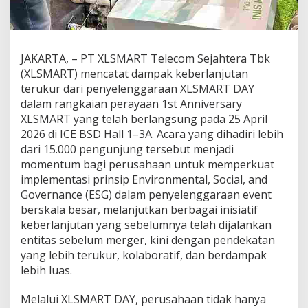
e
l
o
l
a
JAKARTA, – PT XLSMART Telecom Sejahtera Tbk
a
(XLSMART) mencatat dampak keberlanjutan
n
terukur dari penyelenggaraan XLSMART DAY
E
dalam rangkaian perayaan 1st Anniversary
v
XLSMART yang telah berlangsung pada 25 April
e
n
2026 di ICE BSD Hall 1–3A. Acara yang dihadiri lebih
t
dari 15.000 pengunjung tersebut menjadi
B
momentum bagi perusahaan untuk memperkuat
e
implementasi prinsip Environmental, Social, and
r
k
Governance (ESG) dalam penyelenggaraan event
e
berskala besar, melanjutkan berbagai inisiatif
l
keberlanjutan yang sebelumnya telah dijalankan
a
entitas sebelum merger, kini dengan pendekatan
n
yang lebih terukur, kolaboratif, dan berdampak
j
u
lebih luas.
t
a
Melalui XLSMART DAY, perusahaan tidak hanya
n